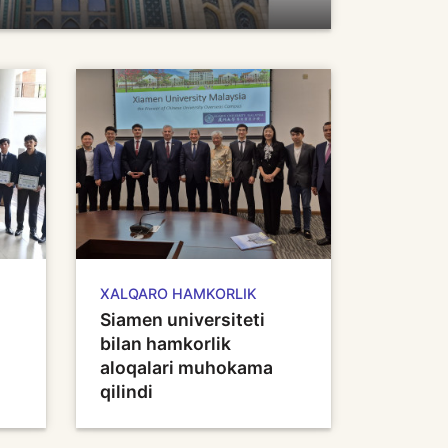
XALQARO HAMKORLIK
Siamen universiteti
bilan hamkorlik
aloqalari muhokama
qilindi