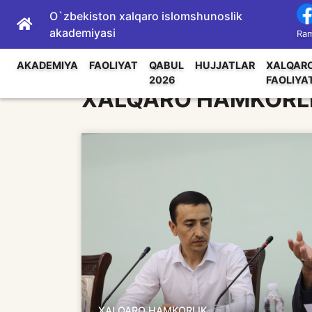
O`zbekiston xalqaro islomshunoslik
akademiyasi
Ram
AKADEMIYA
FAOLIYAT
QABUL
HUJJATLAR
XALQAR
2026
FAOLIYA
XALQARO HAMKORL
XALQARO HAMKORLIK