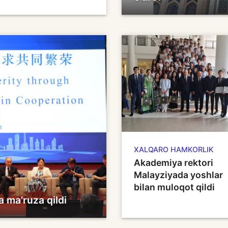
XALQARO HAMKORLIK
Akademiya rektori
Malayziyada yoshlar
bilan muloqot qildi
 ma’ruza qildi