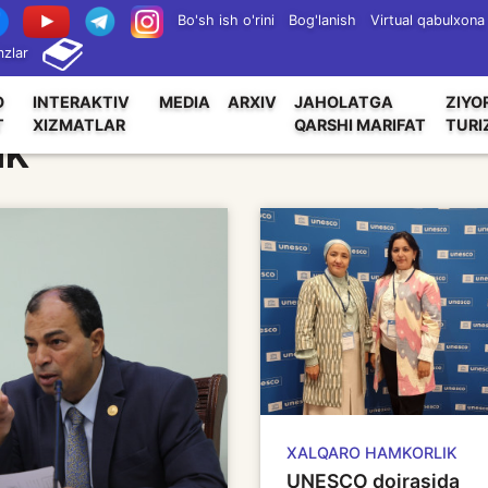
Bo'sh ish o'rini
Bog'lanish
Virtual qabulxona
zlar
O
INTERAKTIV
MEDIA
ARXIV
JAHOLATGA
ZIYO
T
XIZMATLAR
QARSHI MARIFAT
TURI
IK
XALQARO HAMKORLIK
UNESCO doirasida