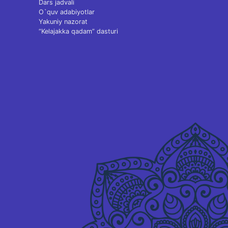
Dars jadvali
O`quv adabiyotlar
Yakuniy nazorat
“Kelajakka qadam” dasturi