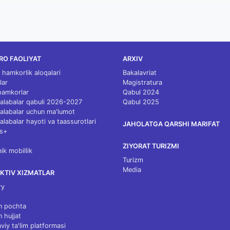
RO FAOLIYAT
ARXIV
 hamkorlik aloqalari
Bakalavriat
lar
Magistratura
 hamkorlar
Qabul 2024
 talabalar qabuli 2026-2027
Qabul 2025
 talabalar uchun ma'lumot
talabalar hayoti va taassurotlari
JAHOLATGA QARSHI MARIFAT
s+
ZIYORAT TURIZMI
k mobillik
Turizm
Media
KTIV XIZMATLAR
ry
n pochta
n hujjat
viy ta'lim platformasi