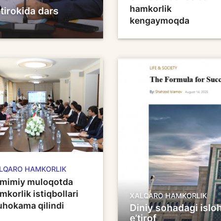
hamkorlik
htirokida dars
kengaymoqda
LQARO HAMKORLIK
mimiy muloqotda
mkorlik istiqbollari
XALQARO HAMKORLIK
hokama qilindi
Diniy sohadagi isloh
e’tirof