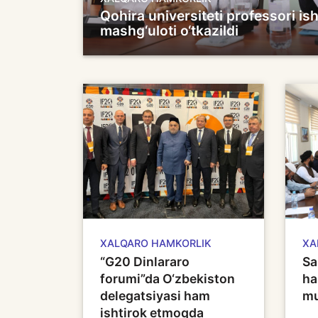
Qohira universiteti professori is
mashg‘uloti o‘tkazildi
XALQARO HAMKORLIK
XA
“G20 Dinlararo
Sa
forumi”da O‘zbekiston
ha
delegatsiyasi ham
mu
ishtirok etmoqda