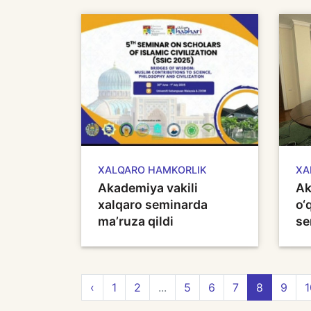
XALQARO HAMKORLIK
XA
Akademiya vakili
Ak
xalqaro seminarda
o‘
ma’ruza qildi
se
‹
1
2
...
5
6
7
8
9
1