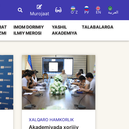
O`Z
РУ
EN
العربية
Murojaat
RAT
IMOM DORIMIY
YASHIL
TALABALARGA
ZMI
ILMIY MEROSI
AKADEMIYA
XALQARO HAMKORLIK
Akademiyada xorijiy