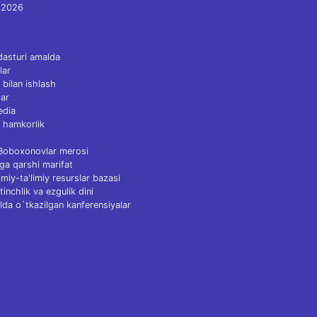
 2026
dasturi amalda
lar
 bilan ishlash
ar
edia
 hamkorlik
 Boboxonovlar merosi
ga qarshi marifat
Ilmiy-ta'limiy resurslar bazasi
tinchlik va ezgulik dini
lda o`tkazilgan kanferensiyalar