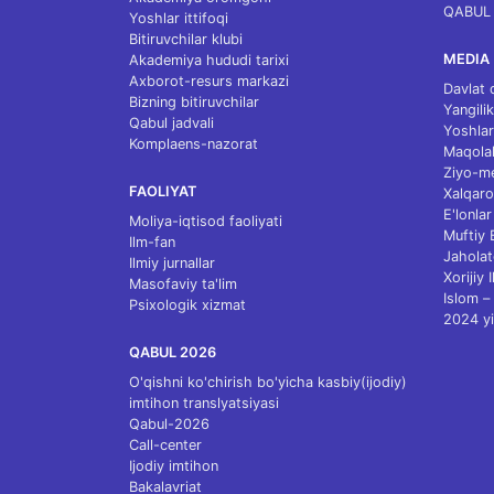
QABUL
Yoshlar ittifoqi
Bitiruvchilar klubi
MEDIA
Akademiya hududi tarixi
Axborot-resurs markazi
Davlat 
Bizning bitiruvchilar
Yangilik
Qabul jadvali
Yoshlar
Komplaens-nazorat
Maqolal
Ziyo-m
FAOLIYAT
Xalqaro
E'lonlar
Moliya-iqtisod faoliyati
Muftiy
Ilm-fan
Jaholat
Ilmiy jurnallar
Xorijiy 
Masofaviy ta'lim
Islom – 
Psixologik xizmat
2024 yi
QABUL 2026
O'qishni ko'chirish bo'yicha kasbiy(ijodiy)
imtihon translyatsiyasi
Qabul-2026
Call-center
Ijodiy imtihon
Bakalavriat