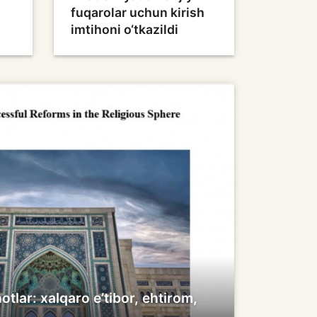
fuqarolar uchun kirish
imtihoni o‘tkazildi
otlar: xalqaro e’tibor, ehtirom,