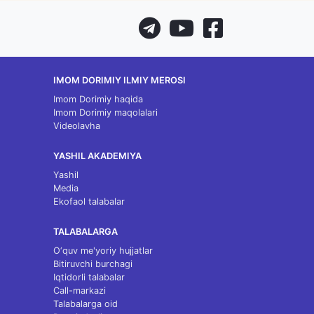
IMOM DORIMIY ILMIY MEROSI
Imom Dorimiy haqida
Imom Dorimiy maqolalari
Videolavha
YASHIL AKADEMIYA
Yashil
Media
Ekofaol talabalar
TALABALARGA
O‘quv me'yoriy hujjatlar
Bitiruvchi burchagi
Iqtidorli talabalar
Call-markazi
Talabalarga oid