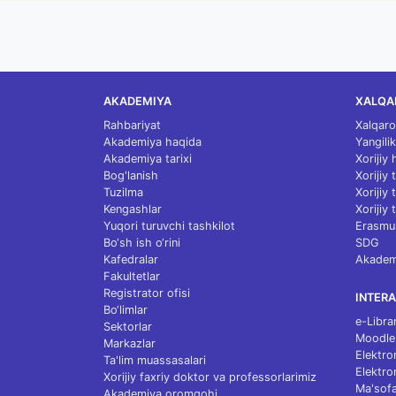
AKADEMIYA
XALQA
Rahbariyat
Xalqaro
Akademiya haqida
Yangilik
Akademiya tarixi
Xorijiy
Bog'lanish
Xorijiy
Tuzilma
Xorijiy
Kengashlar
Xorijiy 
Yuqori turuvchi tashkilot
Erasmu
Bo‘sh ish o‘rini
SDG
Kafedralar
Akademi
Fakultetlar
Registrator ofisi
INTERA
Bo‘limlar
e-Libra
Sektorlar
Moodle
Markazlar
Elektro
Ta'lim muassasalari
Elektro
Xorijiy faxriy doktor va professorlarimiz
Ma'sofa
Akademiya oromgohi