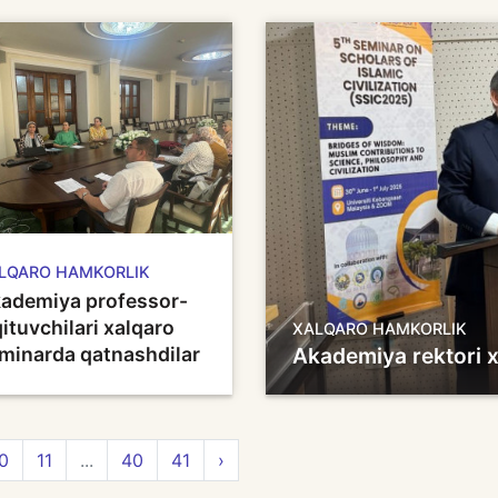
LQARO HAMKORLIK
ademiya professor-
qituvchilari xalqaro
XALQARO HAMKORLIK
minarda qatnashdilar
Akademiya rektori x
0
11
...
40
41
›