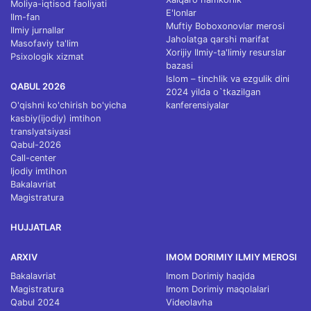
Moliya-iqtisod faoliyati
E'lonlar
Ilm-fan
Muftiy Boboxonovlar merosi
Ilmiy jurnallar
Jaholatga qarshi marifat
Masofaviy ta'lim
Xorijiy Ilmiy-ta'limiy resurslar
Psixologik xizmat
bazasi
Islom – tinchlik va ezgulik dini
QABUL 2026
2024 yilda o`tkazilgan
O'qishni ko'chirish bo'yicha
kanferensiyalar
kasbiy(ijodiy) imtihon
translyatsiyasi
Qabul-2026
Call-center
Ijodiy imtihon
Bakalavriat
Magistratura
HUJJATLAR
ARXIV
IMOM DORIMIY ILMIY MEROSI
Bakalavriat
Imom Dorimiy haqida
Magistratura
Imom Dorimiy maqolalari
Qabul 2024
Videolavha