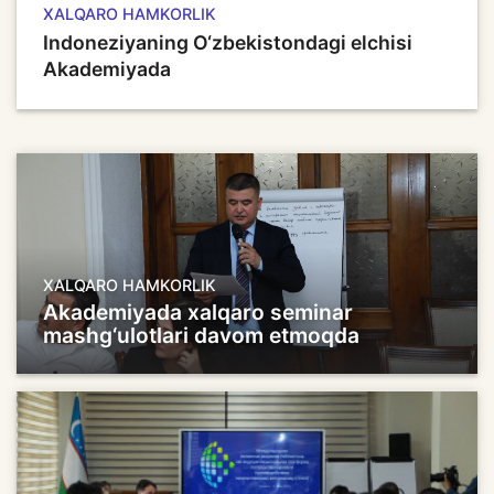
XALQARO HAMKORLIK
Indoneziyaning O‘zbekistondagi elchisi
Akademiyada
XALQARO HAMKORLIK
Akademiyada xalqaro seminar
mashg‘ulotlari davom etmoqda