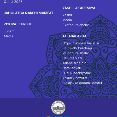
Qabul 2025
YASHIL AKADEMIYA
JAHOLATGA QARSHI MARIFAT
Yashil
Media
ZIYORAT TURIZMI
Ekofaol talabalar
Turizm
Media
TALABALARGA
O‘quv me'yoriy hujjatlar
Bitiruvchi burchagi
Iqtidorli talabalar
Call-markazi
Talabalarga oid
Dars jadvali
O`quv adabiyotlar
Yakuniy nazorat
“Kelajakka qadam” dasturi