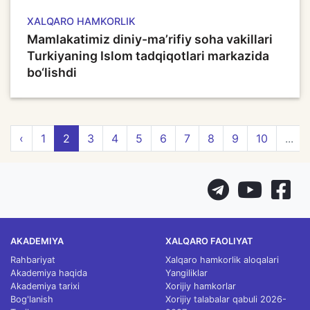
XALQARO HAMKORLIK
Mamlakatimiz diniy-ma’rifiy soha vakillari
Turkiyaning Islom tadqiqotlari markazida
bo‘lishdi
‹
1
2
3
4
5
6
7
8
9
10
...
AKADEMIYA
XALQARO FAOLIYAT
Rahbariyat
Xalqaro hamkorlik aloqalari
Akademiya haqida
Yangiliklar
Akademiya tarixi
Xorijiy hamkorlar
Bog'lanish
Xorijiy talabalar qabuli 2026-