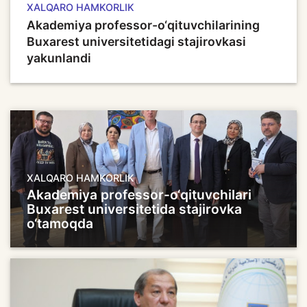
XALQARO HAMKORLIK
Akademiya professor-o‘qituvchilarining
Buxarest universitetidagi stajirovkasi
yakunlandi
XALQARO HAMKORLIK
Akademiya professor-o‘qituvchilari
Buxarest universitetida stajirovka
o‘tamoqda