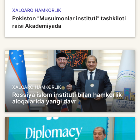
XALQARO HAMKORLIK
Pokiston “Musulmonlar instituti” tashkiloti
raisi Akademiyada
XALQARO HAMKORLIK
Rossiya islom instituti bilan hamkorlik
aloqalarida yangi davr