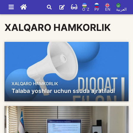
O`Z
РУ
EN
العربية
XALQARO HAMKORLIK
XALQARO HAMKORLIK
Talaba yoshlar uchun ssuda ajratiladi