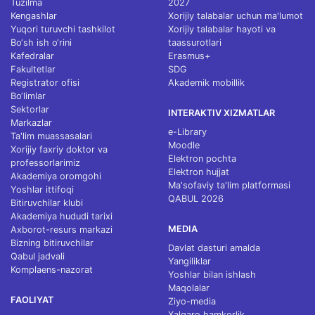
Tuzilma
2027
Kengashlar
Xorijiy talabalar uchun ma'lumot
Yuqori turuvchi tashkilot
Xorijiy talabalar hayoti va
Bo‘sh ish o‘rini
taassurotlari
Kafedralar
Erasmus+
Fakultetlar
SDG
Registrator ofisi
Akademik mobillik
Bo‘limlar
Sektorlar
INTERAKTIV XIZMATLAR
Markazlar
e-Library
Ta'lim muassasalari
Moodle
Xorijiy faxriy doktor va
Elektron pochta
professorlarimiz
Elektron hujjat
Akademiya oromgohi
Ma'sofaviy ta'lim platformasi
Yoshlar ittifoqi
QABUL 2026
Bitiruvchilar klubi
Akademiya hududi tarixi
MEDIA
Axborot-resurs markazi
Bizning bitiruvchilar
Davlat dasturi amalda
Qabul jadvali
Yangiliklar
Komplaens-nazorat
Yoshlar bilan ishlash
Maqolalar
FAOLIYAT
Ziyo-media
Xalqaro hamkorlik