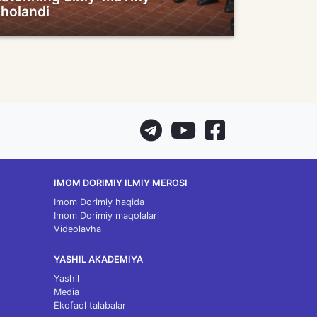
aholandi
IMOM DORIMIY ILMIY MEROSI
Imom Dorimiy haqida
Imom Dorimiy maqolalari
Videolavha
YASHIL AKADEMIYA
Yashil
Media
Ekofaol talabalar