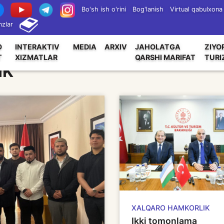
Bo'sh ish o'rini
Bog'lanish
Virtual qabulxona
zlar
O
INTERAKTIV
MEDIA
ARXIV
JAHOLATGA
ZIYO
T
XIZMATLAR
QARSHI MARIFAT
TURI
IK
XALQARO HAMKORLIK
Ikki tomonlama