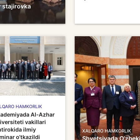
 stajirovka
LQARO HAMKORLIK
ademiyada Al-Azhar
iversiteti vakillari
htirokida ilmiy
XALQARO HAMKORLIK
minar o‘tkazildi
Shvetsiyada O‘zbeki