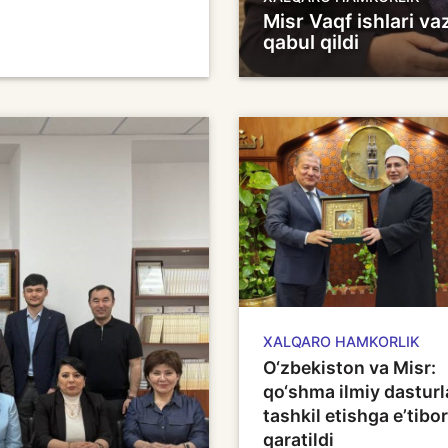
Misr Vaqf ishlari va
qabul qildi
XALQARO HAMKORLIK
O‘zbekiston va Misr:
qo‘shma ilmiy dasturl
tashkil etishga e’tibor
qaratildi