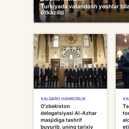
Turkiyada vatandosh yoshlar bi
o‘tkazildi
XALQARO HAMKORLIK
XA
O‘zbekiston
Ta
delegatsiyasi Al-Azhar
to
masjidiga tashrif
al
buyurib, uning tarixiy
eti