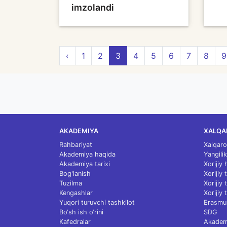
imzolandi
‹
1
2
3
4
5
6
7
8
9
AKADEMIYA
XALQA
Rahbariyat
Xalqaro
Akademiya haqida
Yangilik
Akademiya tarixi
Xorijiy
Bog'lanish
Xorijiy
Tuzilma
Xorijiy
Kengashlar
Xorijiy 
Yuqori turuvchi tashkilot
Erasmu
Bo‘sh ish o‘rini
SDG
Kafedralar
Akademi