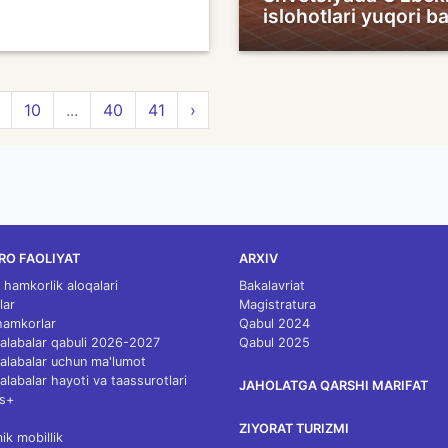
islohotlari yuqori b
10
...
40
41
›
RO FAOLIYAT
ARXIV
 hamkorlik aloqalari
Bakalavriat
lar
Magistratura
 hamkorlar
Qabul 2024
 talabalar qabuli 2026-2027
Qabul 2025
 talabalar uchun ma'lumot
talabalar hayoti va taassurotlari
JAHOLATGA QARSHI MARIFAT
s+
ZIYORAT TURIZMI
k mobillik