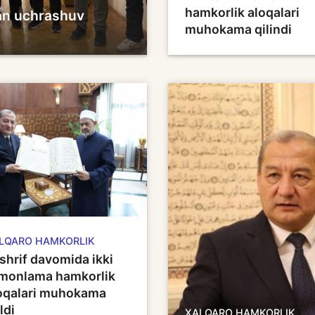
hamkorlik aloqalari
lan uchrashuv
muhokama qilindi
LQARO HAMKORLIK
shrif davomida ikki
monlama hamkorlik
oqalari muhokama
ldi
XALQARO HAMKORLIK