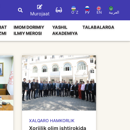
O`Z
РУ
EN
العربية
Murojaat
RAT
IMOM DORIMIY
YASHIL
TALABALARGA
ZMI
ILMIY MEROSI
AKADEMIYA
XALQARO HAMKORLIK
Xorijlik olim ishtirokida