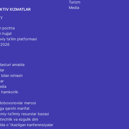
Turizm
Media
KTIV XIZMATLAR
ry
n pochta
n hujjat
viy ta'lim platformasi
 2026
dasturi amalda
lar
 bilan ishlash
ar
edia
 hamkorlik
 Boboxonovlar merosi
ga qarshi marifat
Ilmiy-ta'limiy resurslar bazasi
tinchlik va ezgulik dini
lda o`tkazilgan kanferensiyalar