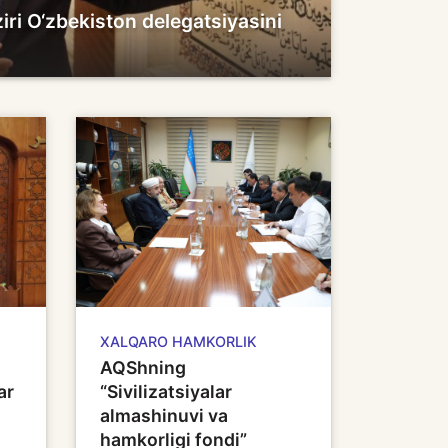
ziri O‘zbekiston delegatsiyasini
XALQARO HAMKORLIK
AQShning
ar
“Sivilizatsiyalar
almashinuvi va
hamkorligi fondi”