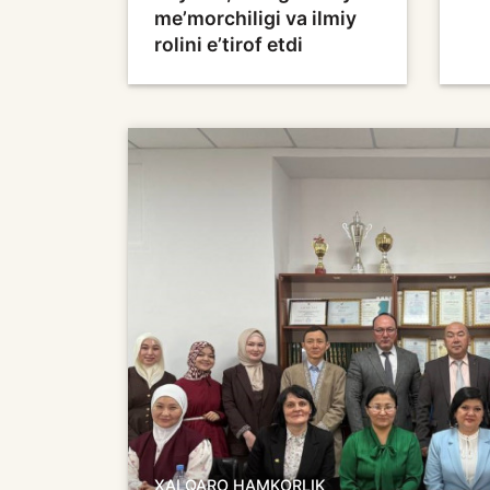
me’morchiligi va ilmiy
rolini e’tirof etdi
XALQARO HAMKORLIK