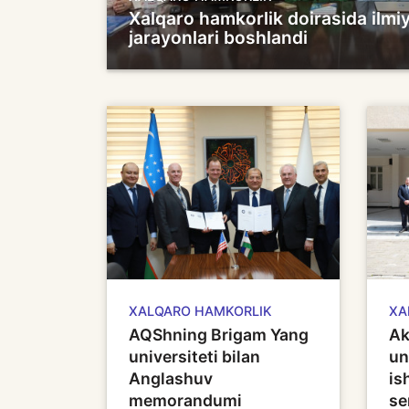
Xalqaro hamkorlik doirasida ilmiy
jarayonlari boshlandi
XALQARO HAMKORLIK
XA
AQShning Brigam Yang
Ak
universiteti bilan
un
Anglashuv
is
memorandumi
se