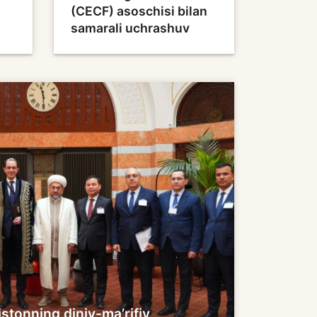
(CECF) asoschisi bilan
samarali uchrashuv
stonning diniy-ma’rifiy