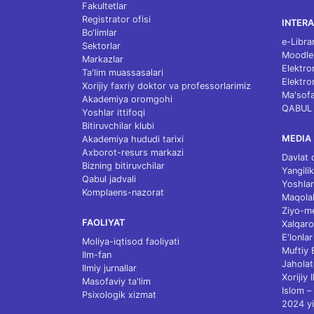
Fakultetlar
Registrator ofisi
INTERA
Bo‘limlar
e-Libra
Sektorlar
Moodle
Markazlar
Elektro
Ta'lim muassasalari
Elektro
Xorijiy faxriy doktor va professorlarimiz
Ma'sofa
Akademiya oromgohi
QABUL
Yoshlar ittifoqi
Bitiruvchilar klubi
MEDIA
Akademiya hududi tarixi
Axborot-resurs markazi
Davlat 
Bizning bitiruvchilar
Yangilik
Qabul jadvali
Yoshlar
Komplaens-nazorat
Maqolal
Ziyo-m
FAOLIYAT
Xalqaro
E'lonlar
Moliya-iqtisod faoliyati
Muftiy
Ilm-fan
Jaholat
Ilmiy jurnallar
Xorijiy 
Masofaviy ta'lim
Islom – 
Psixologik xizmat
2024 yi