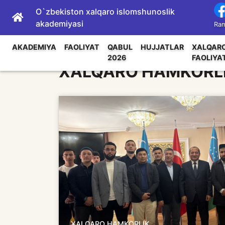
O`zbekiston xalqaro islomshunoslik
akademiyasi
Ram
AKADEMIYA
FAOLIYAT
QABUL
HUJJATLAR
XALQAR
2026
FAOLIYA
XALQARO HAMKORL
XALQARO HAMKORLIK