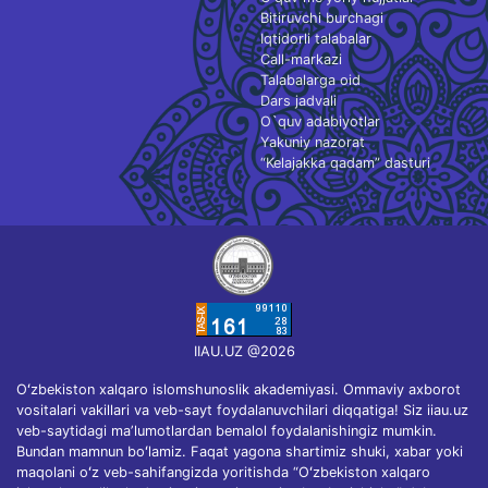
Bitiruvchi burchagi
Iqtidorli talabalar
Call-markazi
Talabalarga oid
Dars jadvali
O`quv adabiyotlar
Yakuniy nazorat
“Kelajakka qadam” dasturi
IIAU.UZ @2026
Oʻzbekiston xalqaro islomshunoslik akademiyasi. Ommaviy axborot
vositalari vakillari va veb-sayt foydalanuvchilari diqqatiga! Siz iiau.uz
veb-saytidagi maʼlumotlardan bemalol foydalanishingiz mumkin.
Bundan mamnun boʻlamiz. Faqat yagona shartimiz shuki, xabar yoki
maqolani oʻz veb-sahifangizda yoritishda “Oʻzbekiston xalqaro