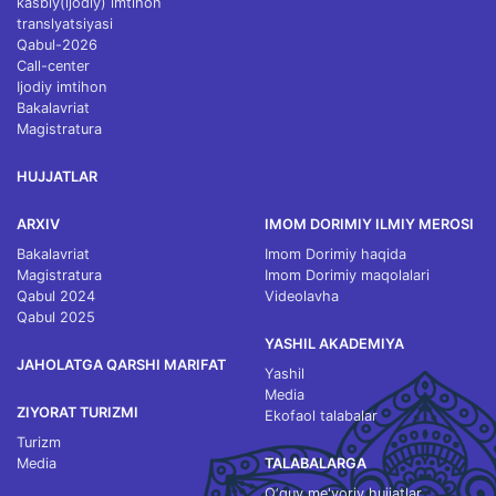
kasbiy(ijodiy) imtihon
translyatsiyasi
Qabul-2026
Call-center
Ijodiy imtihon
Bakalavriat
Magistratura
HUJJATLAR
ARXIV
IMOM DORIMIY ILMIY MEROSI
Bakalavriat
Imom Dorimiy haqida
Magistratura
Imom Dorimiy maqolalari
Qabul 2024
Videolavha
Qabul 2025
YASHIL AKADEMIYA
JAHOLATGA QARSHI MARIFAT
Yashil
Media
ZIYORAT TURIZMI
Ekofaol talabalar
Turizm
Media
TALABALARGA
O‘quv me'yoriy hujjatlar