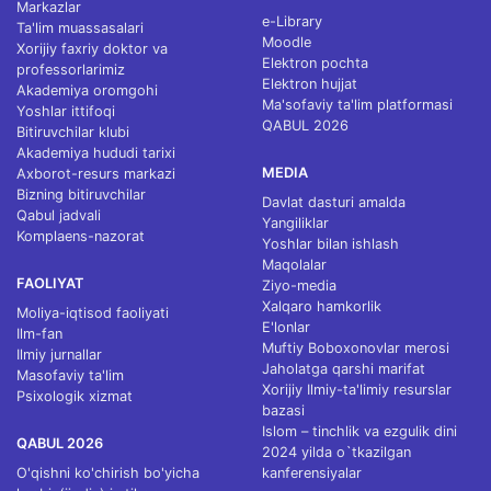
Markazlar
e-Library
Ta'lim muassasalari
Moodle
Xorijiy faxriy doktor va
Elektron pochta
professorlarimiz
Elektron hujjat
Akademiya oromgohi
Ma'sofaviy ta'lim platformasi
Yoshlar ittifoqi
QABUL 2026
Bitiruvchilar klubi
Akademiya hududi tarixi
MEDIA
Axborot-resurs markazi
Bizning bitiruvchilar
Davlat dasturi amalda
Qabul jadvali
Yangiliklar
Komplaens-nazorat
Yoshlar bilan ishlash
Maqolalar
FAOLIYAT
Ziyo-media
Xalqaro hamkorlik
Moliya-iqtisod faoliyati
E'lonlar
Ilm-fan
Muftiy Boboxonovlar merosi
Ilmiy jurnallar
Jaholatga qarshi marifat
Masofaviy ta'lim
Xorijiy Ilmiy-ta'limiy resurslar
Psixologik xizmat
bazasi
Islom – tinchlik va ezgulik dini
QABUL 2026
2024 yilda o`tkazilgan
O'qishni ko'chirish bo'yicha
kanferensiyalar