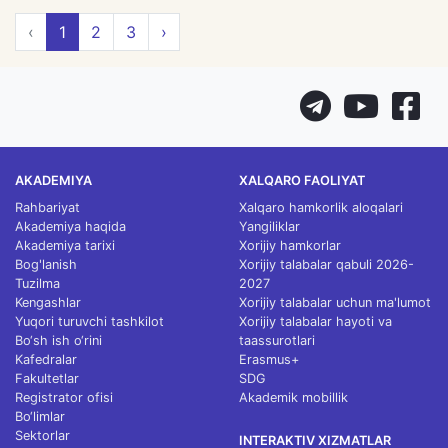
‹
1
2
3
›
AKADEMIYA
XALQARO FAOLIYAT
Rahbariyat
Xalqaro hamkorlik aloqalari
Akademiya haqida
Yangiliklar
Akademiya tarixi
Xorijiy hamkorlar
Bog'lanish
Xorijiy talabalar qabuli 2026-
Tuzilma
2027
Kengashlar
Xorijiy talabalar uchun ma'lumot
Yuqori turuvchi tashkilot
Xorijiy talabalar hayoti va
Bo‘sh ish o‘rini
taassurotlari
Kafedralar
Erasmus+
Fakultetlar
SDG
Registrator ofisi
Akademik mobillik
Bo‘limlar
Sektorlar
INTERAKTIV XIZMATLAR