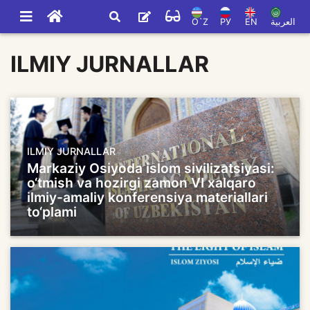
O`Z
РУ
EN
العربية
ILMIY JURNALLAR
ILMIY JURNALLAR
Markaziy Osiyoda islom sivilizatsiyasi:
o‘tmish va hozirgi zamon VI xalqaro
ilmiy-amaliy konferensiya materiallari
to‘plami