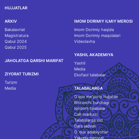
HUJJATLAR
ARXIV
IMOM DORIMIY ILMIY MEROSI
Bakalavriat
Imom Dorimiy haqida
Magistratura
Imom Dorimiy maqolalari
Qabul 2024
Videolavha
Qabul 2025
YASHIL AKADEMIYA
JAHOLATGA QARSHI MARIFAT
Yashil
Media
ZIYORAT TURIZMI
Ekofaol talabalar
Turizm
Media
TALABALARGA
O‘quv me'yoriy hujjatlar
Bitiruvchi burchagi
Iqtidorli talabalar
Call-markazi
Talabalarga oid
Dars jadvali
O`quv adabiyotlar
Yakuniy nazorat