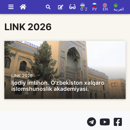
O`Z
РУ
EN
العربية
LINK 2026
LINK 2026
Ijodiy imtihon. O‘zbekiston xalqaro
islomshunoslik akademiyasi.