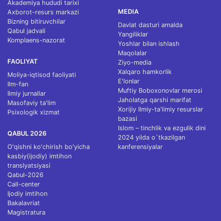
Akademiya hududi tarixi
MEDIA
Axborot-resurs markazi
Bizning bitiruvchilar
Davlat dasturi amalda
Qabul jadvali
Yangiliklar
Komplaens-nazorat
Yoshlar bilan ishlash
Maqolalar
FAOLIYAT
Ziyo-media
Xalqaro hamkorlik
Moliya-iqtisod faoliyati
E'lonlar
Ilm-fan
Muftiy Boboxonovlar merosi
Ilmiy jurnallar
Jaholatga qarshi marifat
Masofaviy ta'lim
Xorijiy Ilmiy-ta'limiy resurslar
Psixologik xizmat
bazasi
Islom – tinchlik va ezgulik dini
QABUL 2026
2024 yilda o`tkazilgan
O'qishni ko'chirish bo'yicha
kanferensiyalar
kasbiy(ijodiy) imtihon
translyatsiyasi
Qabul-2026
Call-center
Ijodiy imtihon
Bakalavriat
Magistratura