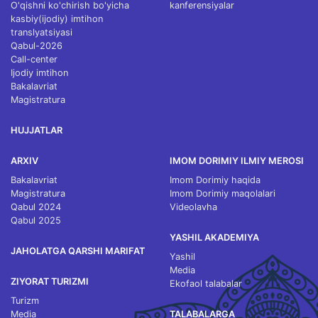
O'qishni ko'chirish bo'yicha
kanferensiyalar
kasbiy(ijodiy) imtihon
translyatsiyasi
Qabul-2026
Call-center
Ijodiy imtihon
Bakalavriat
Magistratura
HUJJATLAR
ARXIV
IMOM DORIMIY ILMIY MEROSI
Bakalavriat
Imom Dorimiy haqida
Magistratura
Imom Dorimiy maqolalari
Qabul 2024
Videolavha
Qabul 2025
YASHIL AKADEMIYA
JAHOLATGA QARSHI MARIFAT
Yashil
Media
ZIYORAT TURIZMI
Ekofaol talabalar
Turizm
Media
TALABALARGA