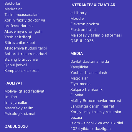
Sektorlar
INTERAKTIV XIZMATLAR
Markazlar
e-Library
Ta'lim muassasalari
Moodle
Xorijiy faxriy doktor va
Elektron pochta
professorlarimiz
Elektron hujjat
Akademiya oromgohi
Ma'sofaviy ta'lim platformasi
Yoshlar ittifoqi
QABUL 2026
Bitiruvchilar klubi
Akademiya hududi tarixi
MEDIA
Axborot-resurs markazi
Bizning bitiruvchilar
Davlat dasturi amalda
Qabul jadvali
Yangiliklar
Komplaens-nazorat
Yoshlar bilan ishlash
Maqolalar
FAOLIYAT
Ziyo-media
Xalqaro hamkorlik
Moliya-iqtisod faoliyati
E'lonlar
Ilm-fan
Muftiy Boboxonovlar merosi
Ilmiy jurnallar
Jaholatga qarshi marifat
Masofaviy ta'lim
Xorijiy Ilmiy-ta'limiy resurslar
Psixologik xizmat
bazasi
Islom – tinchlik va ezgulik dini
QABUL 2026
2024 yilda o`tkazilgan