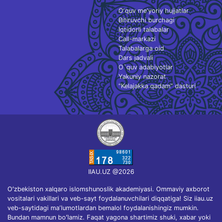
O‘quv me'yoriy hujjatlar
Bitiruvchi burchagi
Iqtidorli talabalar
Call-markazi
Talabalarga oid
Dars jadvali
O`quv adabiyotlar
Yakuniy nazorat
“Kelajakka qadam” dasturi
IIAU.UZ @2026
Oʻzbekiston xalqaro islomshunoslik akademiyasi. Ommaviy axborot
vositalari vakillari va veb-sayt foydalanuvchilari diqqatiga! Siz iiau.uz
veb-saytidagi maʼlumotlardan bemalol foydalanishingiz mumkin.
Bundan mamnun boʻlamiz. Faqat yagona shartimiz shuki, xabar yoki