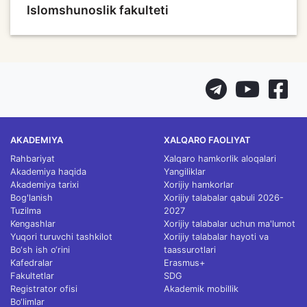
Islomshunoslik fakulteti
AKADEMIYA
XALQARO FAOLIYAT
Rahbariyat
Xalqaro hamkorlik aloqalari
Akademiya haqida
Yangiliklar
Akademiya tarixi
Xorijiy hamkorlar
Bog'lanish
Xorijiy talabalar qabuli 2026-
Tuzilma
2027
Kengashlar
Xorijiy talabalar uchun ma'lumot
Yuqori turuvchi tashkilot
Xorijiy talabalar hayoti va
Bo‘sh ish o‘rini
taassurotlari
Kafedralar
Erasmus+
Fakultetlar
SDG
Registrator ofisi
Akademik mobillik
Bo‘limlar