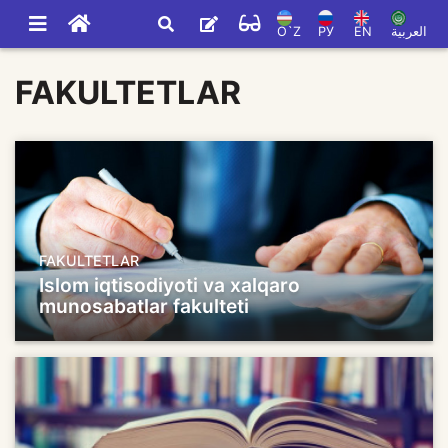
O`Z
РУ
EN
العربية
FAKULTETLAR
FAKULTETLAR
Islom iqtisodiyoti va xalqaro
munosabatlar fakulteti