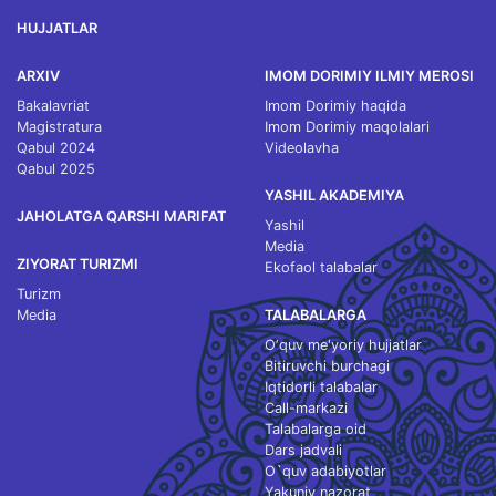
HUJJATLAR
ARXIV
IMOM DORIMIY ILMIY MEROSI
Bakalavriat
Imom Dorimiy haqida
Magistratura
Imom Dorimiy maqolalari
Qabul 2024
Videolavha
Qabul 2025
YASHIL AKADEMIYA
JAHOLATGA QARSHI MARIFAT
Yashil
Media
ZIYORAT TURIZMI
Ekofaol talabalar
Turizm
Media
TALABALARGA
O‘quv me'yoriy hujjatlar
Bitiruvchi burchagi
Iqtidorli talabalar
Call-markazi
Talabalarga oid
Dars jadvali
O`quv adabiyotlar
Yakuniy nazorat