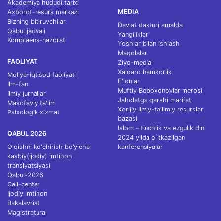
Akademiya hududi tarixi
MEDIA
Axborot-resurs markazi
Bizning bitiruvchilar
Davlat dasturi amalda
Qabul jadvali
Yangiliklar
Komplaens-nazorat
Yoshlar bilan ishlash
Maqolalar
FAOLIYAT
Ziyo-media
Xalqaro hamkorlik
Moliya-iqtisod faoliyati
E'lonlar
Ilm-fan
Muftiy Boboxonovlar merosi
Ilmiy jurnallar
Jaholatga qarshi marifat
Masofaviy ta'lim
Xorijiy Ilmiy-ta'limiy resurslar
Psixologik xizmat
bazasi
Islom – tinchlik va ezgulik dini
QABUL 2026
2024 yilda o`tkazilgan
O'qishni ko'chirish bo'yicha
kanferensiyalar
kasbiy(ijodiy) imtihon
translyatsiyasi
Qabul-2026
Call-center
Ijodiy imtihon
Bakalavriat
Magistratura