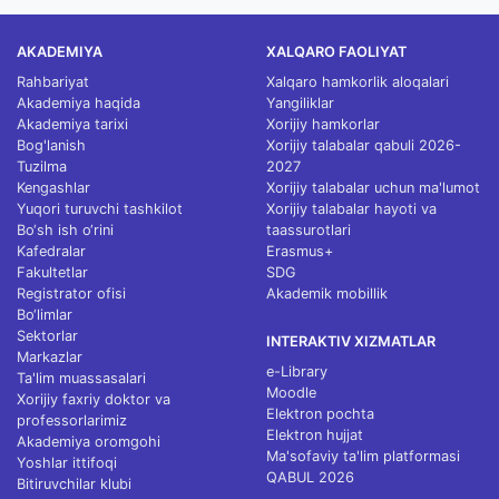
AKADEMIYA
XALQARO FAOLIYAT
Rahbariyat
Xalqaro hamkorlik aloqalari
Akademiya haqida
Yangiliklar
Akademiya tarixi
Xorijiy hamkorlar
Bog'lanish
Xorijiy talabalar qabuli 2026-
Tuzilma
2027
Kengashlar
Xorijiy talabalar uchun ma'lumot
Yuqori turuvchi tashkilot
Xorijiy talabalar hayoti va
Bo‘sh ish o‘rini
taassurotlari
Kafedralar
Erasmus+
Fakultetlar
SDG
Registrator ofisi
Akademik mobillik
Bo‘limlar
Sektorlar
INTERAKTIV XIZMATLAR
Markazlar
e-Library
Ta'lim muassasalari
Moodle
Xorijiy faxriy doktor va
Elektron pochta
professorlarimiz
Elektron hujjat
Akademiya oromgohi
Ma'sofaviy ta'lim platformasi
Yoshlar ittifoqi
QABUL 2026
Bitiruvchilar klubi