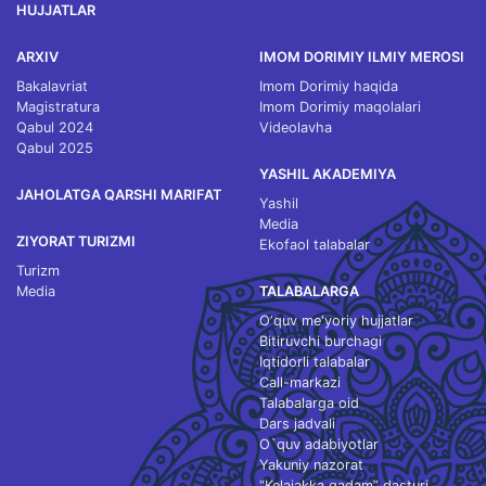
HUJJATLAR
ARXIV
IMOM DORIMIY ILMIY MEROSI
Bakalavriat
Imom Dorimiy haqida
Magistratura
Imom Dorimiy maqolalari
Qabul 2024
Videolavha
Qabul 2025
YASHIL AKADEMIYA
JAHOLATGA QARSHI MARIFAT
Yashil
Media
ZIYORAT TURIZMI
Ekofaol talabalar
Turizm
Media
TALABALARGA
O‘quv me'yoriy hujjatlar
Bitiruvchi burchagi
Iqtidorli talabalar
Call-markazi
Talabalarga oid
Dars jadvali
O`quv adabiyotlar
Yakuniy nazorat
“Kelajakka qadam” dasturi