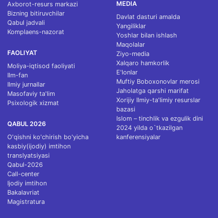
MEDIA
Axborot-resurs markazi
Bizning bitiruvchilar
Davlat dasturi amalda
Qabul jadvali
Yangiliklar
Komplaens-nazorat
Yoshlar bilan ishlash
Maqolalar
FAOLIYAT
Ziyo-media
Xalqaro hamkorlik
Moliya-iqtisod faoliyati
E'lonlar
Ilm-fan
Muftiy Boboxonovlar merosi
Ilmiy jurnallar
Jaholatga qarshi marifat
Masofaviy ta'lim
Xorijiy Ilmiy-ta'limiy resurslar
Psixologik xizmat
bazasi
Islom – tinchlik va ezgulik dini
QABUL 2026
2024 yilda o`tkazilgan
O'qishni ko'chirish bo'yicha
kanferensiyalar
kasbiy(ijodiy) imtihon
translyatsiyasi
Qabul-2026
Call-center
Ijodiy imtihon
Bakalavriat
Magistratura