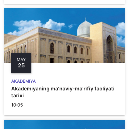
MAY
25
AKADEMIYA
Akademiyaning ma’naviy-ma’rifiy faoliyati
tarixi
10:05