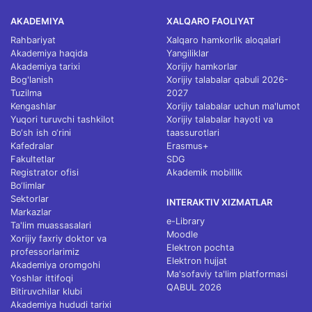
AKADEMIYA
XALQARO FAOLIYAT
Rahbariyat
Xalqaro hamkorlik aloqalari
Akademiya haqida
Yangiliklar
Akademiya tarixi
Xorijiy hamkorlar
Bog'lanish
Xorijiy talabalar qabuli 2026-
Tuzilma
2027
Kengashlar
Xorijiy talabalar uchun ma'lumot
Yuqori turuvchi tashkilot
Xorijiy talabalar hayoti va
Bo‘sh ish o‘rini
taassurotlari
Kafedralar
Erasmus+
Fakultetlar
SDG
Registrator ofisi
Akademik mobillik
Bo‘limlar
Sektorlar
INTERAKTIV XIZMATLAR
Markazlar
e-Library
Ta'lim muassasalari
Moodle
Xorijiy faxriy doktor va
Elektron pochta
professorlarimiz
Elektron hujjat
Akademiya oromgohi
Ma'sofaviy ta'lim platformasi
Yoshlar ittifoqi
QABUL 2026
Bitiruvchilar klubi
Akademiya hududi tarixi