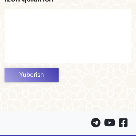
Yuborish