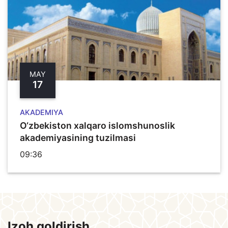
MAY
17
AKADEMIYA
O‘zbekiston xalqaro islomshunoslik
akademiyasining tuzilmasi
09:36
Izoh qoldirish