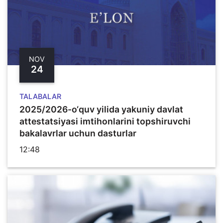
NOV
24
TALABALAR
2025/2026-o‘quv yilida yakuniy davlat
attestatsiyasi imtihonlarini topshiruvchi
bakalavrlar uchun dasturlar
12:48