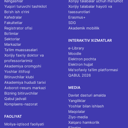
Kengashlar
Xorijiy talabalar uchun ma'lumot
Yuqori turuvchi tashkilot
Xorijiy talabalar hayoti va
Bo‘sh ish o‘rini
taassurotlari
Kafedralar
Erasmus+
Fakultetlar
SDG
Registrator ofisi
Akademik mobillik
Bo‘limlar
Sektorlar
INTERAKTIV XIZMATLAR
Markazlar
e-Library
Ta'lim muassasalari
Moodle
Xorijiy faxriy doktor va
Elektron pochta
professorlarimiz
Elektron hujjat
Akademiya oromgohi
Ma'sofaviy ta'lim platformasi
Yoshlar ittifoqi
QABUL 2026
Bitiruvchilar klubi
Akademiya hududi tarixi
MEDIA
Axborot-resurs markazi
Bizning bitiruvchilar
Davlat dasturi amalda
Qabul jadvali
Yangiliklar
Komplaens-nazorat
Yoshlar bilan ishlash
Maqolalar
FAOLIYAT
Ziyo-media
Xalqaro hamkorlik
Moliya-iqtisod faoliyati
E'lonlar