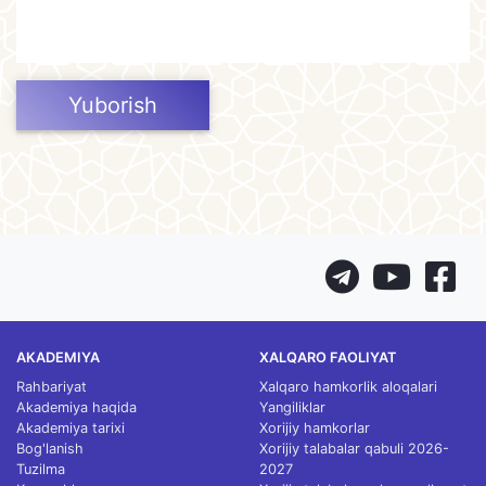
Yuborish
AKADEMIYA
XALQARO FAOLIYAT
Rahbariyat
Xalqaro hamkorlik aloqalari
Akademiya haqida
Yangiliklar
Akademiya tarixi
Xorijiy hamkorlar
Bog'lanish
Xorijiy talabalar qabuli 2026-
Tuzilma
2027