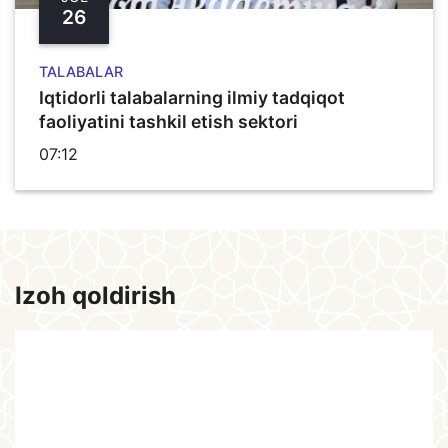
26
TALABALAR
Iqtidorli talabalarning ilmiy tadqiqot
faoliyatini tashkil etish sektori
07:12
Izoh qoldirish