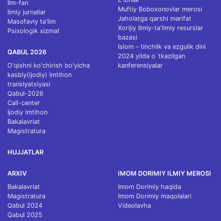
Ilm-fan
Muftiy Boboxonovlar merosi
Ilmiy jurnallar
Jaholatga qarshi marifat
Masofaviy ta'lim
Xorijiy Ilmiy-ta'limiy resurslar
Psixologik xizmat
bazasi
Islom – tinchlik va ezgulik dini
QABUL 2026
2024 yilda o`tkazilgan
O'qishni ko'chirish bo'yicha
kanferensiyalar
kasbiy(ijodiy) imtihon
translyatsiyasi
Qabul-2026
Call-center
Ijodiy imtihon
Bakalavriat
Magistratura
HUJJATLAR
ARXIV
IMOM DORIMIY ILMIY MEROSI
Bakalavriat
Imom Dorimiy haqida
Magistratura
Imom Dorimiy maqolalari
Qabul 2024
Videolavha
Qabul 2025