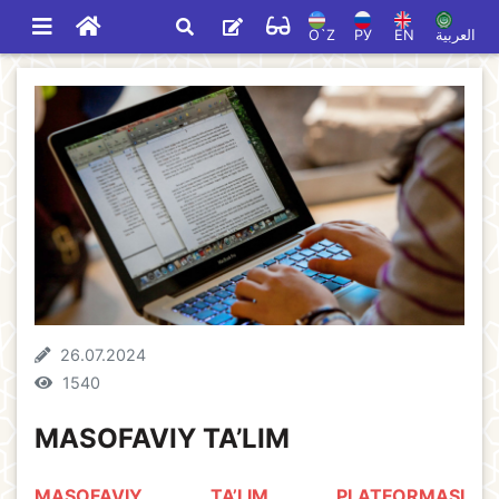
O`Z
РУ
EN
العربية
26.07.2024
1540
MASOFAVIY TA’LIM
MASOFAVIY TA’LIM PLATFORMASI