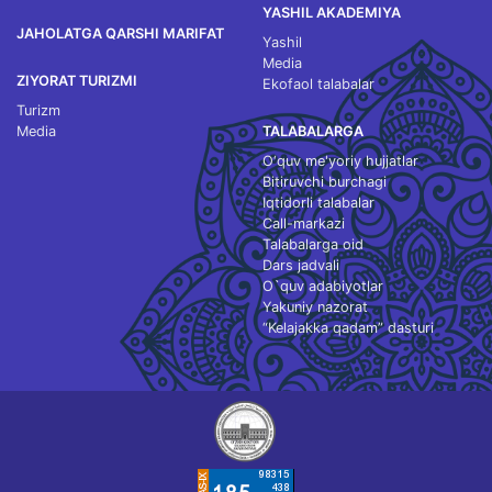
YASHIL AKADEMIYA
JAHOLATGA QARSHI MARIFAT
Yashil
Media
ZIYORAT TURIZMI
Ekofaol talabalar
Turizm
Media
TALABALARGA
O‘quv me'yoriy hujjatlar
Bitiruvchi burchagi
Iqtidorli talabalar
Call-markazi
Talabalarga oid
Dars jadvali
O`quv adabiyotlar
Yakuniy nazorat
“Kelajakka qadam” dasturi