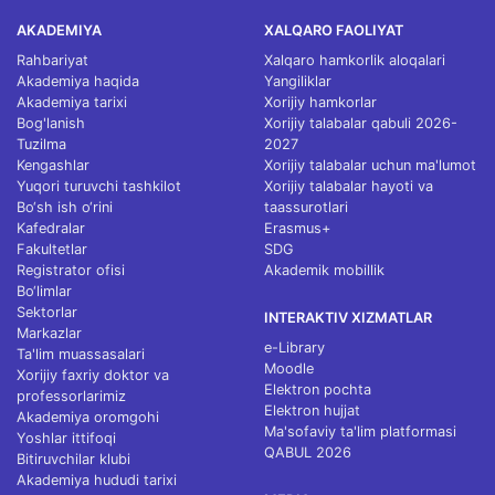
AKADEMIYA
XALQARO FAOLIYAT
Rahbariyat
Xalqaro hamkorlik aloqalari
Akademiya haqida
Yangiliklar
Akademiya tarixi
Xorijiy hamkorlar
Bog'lanish
Xorijiy talabalar qabuli 2026-
Tuzilma
2027
Kengashlar
Xorijiy talabalar uchun ma'lumot
Yuqori turuvchi tashkilot
Xorijiy talabalar hayoti va
Bo‘sh ish o‘rini
taassurotlari
Kafedralar
Erasmus+
Fakultetlar
SDG
Registrator ofisi
Akademik mobillik
Bo‘limlar
Sektorlar
INTERAKTIV XIZMATLAR
Markazlar
e-Library
Ta'lim muassasalari
Moodle
Xorijiy faxriy doktor va
Elektron pochta
professorlarimiz
Elektron hujjat
Akademiya oromgohi
Ma'sofaviy ta'lim platformasi
Yoshlar ittifoqi
QABUL 2026
Bitiruvchilar klubi
Akademiya hududi tarixi