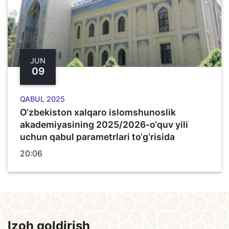
JUN
09
QABUL 2025
O‘zbekiston xalqaro islomshunoslik
akademiyasining 2025/2026-o‘quv yili
uchun qabul parametrlari to‘g‘risida
20:06
Izoh qoldirish