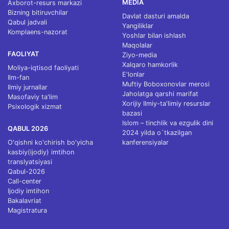
MEDIA
Axborot-resurs markazi
Bizning bitiruvchilar
Davlat dasturi amalda
Qabul jadvali
Yangiliklar
Komplaens-nazorat
Yoshlar bilan ishlash
Maqolalar
FAOLIYAT
Ziyo-media
Xalqaro hamkorlik
Moliya-iqtisod faoliyati
E'lonlar
Ilm-fan
Muftiy Boboxonovlar merosi
Ilmiy jurnallar
Jaholatga qarshi marifat
Masofaviy ta'lim
Xorijiy Ilmiy-ta'limiy resurslar
Psixologik xizmat
bazasi
Islom – tinchlik va ezgulik dini
QABUL 2026
2024 yilda o`tkazilgan
O'qishni ko'chirish bo'yicha
kanferensiyalar
kasbiy(ijodiy) imtihon
translyatsiyasi
Qabul-2026
Call-center
Ijodiy imtihon
Bakalavriat
Magistratura