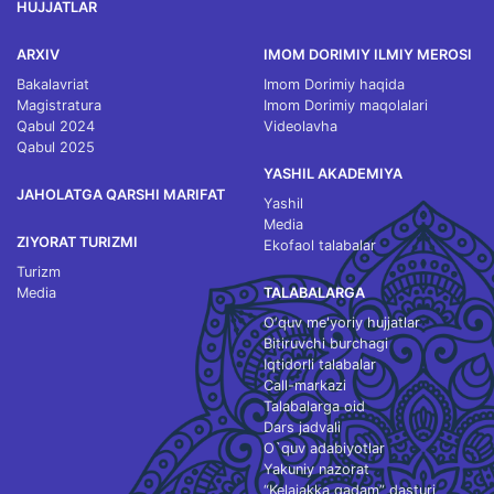
HUJJATLAR
ARXIV
IMOM DORIMIY ILMIY MEROSI
Bakalavriat
Imom Dorimiy haqida
Magistratura
Imom Dorimiy maqolalari
Qabul 2024
Videolavha
Qabul 2025
YASHIL AKADEMIYA
JAHOLATGA QARSHI MARIFAT
Yashil
Media
ZIYORAT TURIZMI
Ekofaol talabalar
Turizm
Media
TALABALARGA
O‘quv me'yoriy hujjatlar
Bitiruvchi burchagi
Iqtidorli talabalar
Call-markazi
Talabalarga oid
Dars jadvali
O`quv adabiyotlar
Yakuniy nazorat
“Kelajakka qadam” dasturi