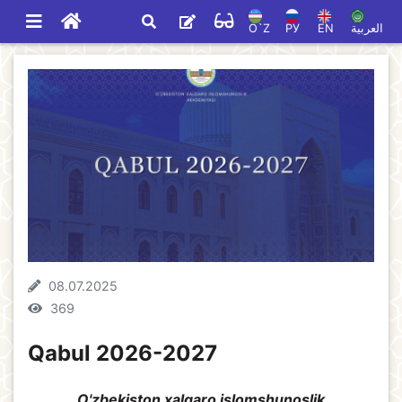
O`Z
РУ
EN
العربية
08.07.2025
369
Qabul 2026-2027
O'zbekiston xalqaro islomshunoslik