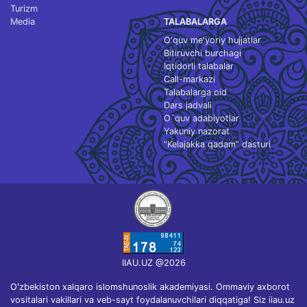
Turizm
Media
TALABALARGA
O‘quv me'yoriy hujjatlar
Bitiruvchi burchagi
Iqtidorli talabalar
Call-markazi
Talabalarga oid
Dars jadvali
O`quv adabiyotlar
Yakuniy nazorat
“Kelajakka qadam” dasturi
IIAU.UZ @2026
Oʻzbekiston xalqaro islomshunoslik akademiyasi. Ommaviy axborot
vositalari vakillari va veb-sayt foydalanuvchilari diqqatiga! Siz iiau.uz