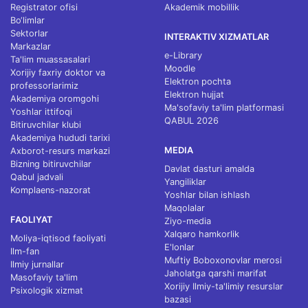
Registrator ofisi
Akademik mobillik
Bo‘limlar
Sektorlar
INTERAKTIV XIZMATLAR
Markazlar
e-Library
Ta'lim muassasalari
Moodle
Xorijiy faxriy doktor va
Elektron pochta
professorlarimiz
Elektron hujjat
Akademiya oromgohi
Ma'sofaviy ta'lim platformasi
Yoshlar ittifoqi
QABUL 2026
Bitiruvchilar klubi
Akademiya hududi tarixi
MEDIA
Axborot-resurs markazi
Bizning bitiruvchilar
Davlat dasturi amalda
Qabul jadvali
Yangiliklar
Komplaens-nazorat
Yoshlar bilan ishlash
Maqolalar
FAOLIYAT
Ziyo-media
Xalqaro hamkorlik
Moliya-iqtisod faoliyati
E'lonlar
Ilm-fan
Muftiy Boboxonovlar merosi
Ilmiy jurnallar
Jaholatga qarshi marifat
Masofaviy ta'lim
Xorijiy Ilmiy-ta'limiy resurslar
Psixologik xizmat
bazasi