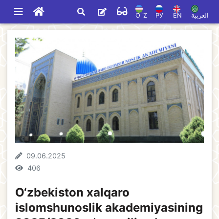
O`Z
РУ
EN
العربية
09.06.2025
406
O‘zbekiston xalqaro
islomshunoslik akademiyasining