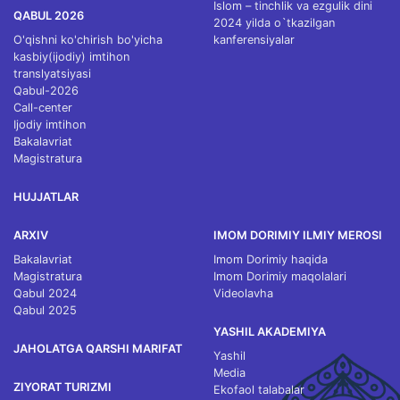
Islom – tinchlik va ezgulik dini
QABUL 2026
2024 yilda o`tkazilgan
O'qishni ko'chirish bo'yicha
kanferensiyalar
kasbiy(ijodiy) imtihon
translyatsiyasi
Qabul-2026
Call-center
Ijodiy imtihon
Bakalavriat
Magistratura
HUJJATLAR
ARXIV
IMOM DORIMIY ILMIY MEROSI
Bakalavriat
Imom Dorimiy haqida
Magistratura
Imom Dorimiy maqolalari
Qabul 2024
Videolavha
Qabul 2025
YASHIL AKADEMIYA
JAHOLATGA QARSHI MARIFAT
Yashil
Media
ZIYORAT TURIZMI
Ekofaol talabalar