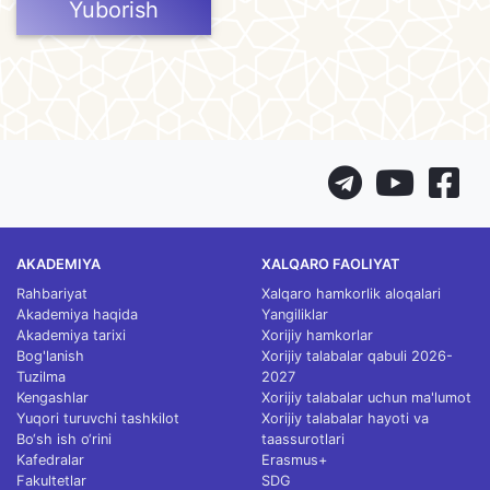
Yuborish
AKADEMIYA
XALQARO FAOLIYAT
Rahbariyat
Xalqaro hamkorlik aloqalari
Akademiya haqida
Yangiliklar
Akademiya tarixi
Xorijiy hamkorlar
Bog'lanish
Xorijiy talabalar qabuli 2026-
Tuzilma
2027
Kengashlar
Xorijiy talabalar uchun ma'lumot
Yuqori turuvchi tashkilot
Xorijiy talabalar hayoti va
Bo‘sh ish o‘rini
taassurotlari
Kafedralar
Erasmus+
Fakultetlar
SDG