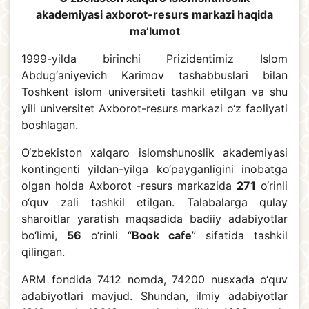
akademiyasi axborot-resurs markazi haqida
ma’lumot
1999-yilda birinchi Prizidentimiz Islom
Abdug‘aniyevich Karimov tashabbuslari bilan
Toshkent islom universiteti tashkil etilgan va shu
yili universitet Axborot-resurs markazi o‘z faoliyati
boshlagan.
O‘zbekiston xalqaro islomshunoslik akademiyasi
kontingenti yildan-yilga ko‘payganligini inobatga
olgan holda Аxborot -resurs markazida
271
o‘rinli
o‘quv zali tashkil etilgan. Talabalarga qulay
sharoitlar yaratish maqsadida badiiy adabiyotlar
bo‘limi,
56
o‘rinli “
Book cafe
” sifatida tashkil
qilingan.
ARM fondida 7412 nomda, 74200 nusxada o‘quv
adabiyotlari mavjud. Shundan, ilmiy adabiyotlar