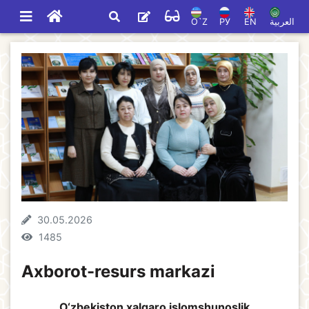
O`Z
РУ
EN
العربية
30.05.2026
1485
Axborot-resurs markazi
O‘zbekiston xalqaro islomshunoslik