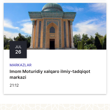
JUL
26
MARKAZLAR
Imom Moturidiy xalqaro ilmiy-tadqiqot
markazi
21:12