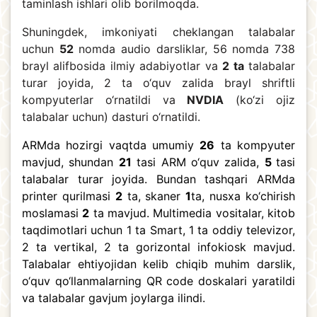
taminlash ishlari olib borilmoqda.
Shuningdek, imkoniyati cheklangan talabalar
uchun
52
nomda audio darsliklar, 56 nomda 738
brayl alifbosida ilmiy adabiyotlar va
2 ta
talabalar
turar joyida, 2 ta o‘quv zalida brayl shriftli
kompyuterlar o‘rnatildi va
NVDIA
(ko‘zi ojiz
talabalar uchun) dasturi o‘rnatildi.
ARMda hozirgi vaqtda umumiy
26
ta kompyuter
mavjud, shundan
21
tasi ARM o‘quv zalida,
5
tasi
talabalar turar joyida. Bundan tashqari ARMda
printer qurilmasi
2
ta, skaner
1
ta, nusxa ko‘chirish
moslamasi
2
ta mavjud. Multimedia vositalar, kitob
taqdimotlari uchun 1 ta Smart, 1 ta oddiy televizor,
2 ta vertikal, 2 ta gorizontal infokiosk mavjud.
Talabalar ehtiyojidan kelib chiqib muhim darslik,
o‘quv qo‘llanmalarning QR code doskalari yaratildi
va talabalar gavjum joylarga ilindi.