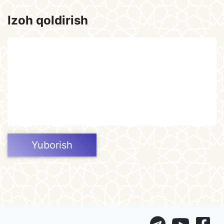
Izoh qoldirish
Yuborish