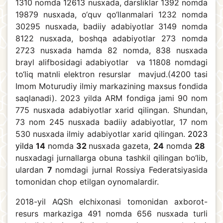
1310 nomda 12613 nusxada, darsliklar 1392 nomda
19879 nusxada, o‘quv qo‘llanmalari 1232 nomda
30295 nusxada, badiiy adabiyotlar 3149 nomda
8122 nusxada, boshqa adabiyotlar 273 nomda
2723 nusxada hamda 82 nomda, 838 nusxada
brayl alifbosidagi adabiyotlar va 11808 nomdagi
to‘liq matnli elektron resurslar mavjud.(4200 tasi
Imom Moturudiy ilmiy markazining maxsus fondida
saqlanadi). 2023 yilda ARM fondiga jami 90 nom
775 nusxada adabiyotlar xarid qilingan. Shundan,
73 nom 245 nusxada badiiy adabiyotlar, 17 nom
530 nusxada ilmiy adabiyotlar xarid qilingan.
2023
yilda
14
nomda
32
nusxada gazeta,
24
nomda
28
nusxadagi jurnallarga obuna tashkil qilingan bo‘lib,
ulardan
7
nomdagi jurnal Rossiya Federatsiyasida
tomonidan chop etilgan oynomalardir.
2018-yil AQSh elchixonasi tomonidan axborot-
resurs markaziga 491 nomda 656 nusxada turli