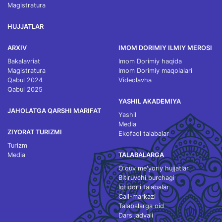
Magistratura
HUJJATLAR
ARXIV
IMOM DORIMIY ILMIY MEROSI
Bakalavriat
Imom Dorimiy haqida
Magistratura
Imom Dorimiy maqolalari
Qabul 2024
Videolavha
Qabul 2025
YASHIL AKADEMIYA
JAHOLATGA QARSHI MARIFAT
Yashil
Media
ZIYORAT TURIZMI
Ekofaol talabalar
Turizm
Media
TALABALARGA
O‘quv me'yoriy hujjatlar
Bitiruvchi burchagi
Iqtidorli talabalar
Call-markazi
Talabalarga oid
Dars jadvali