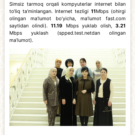
Simsiz tarmoq orqali kompyuterlar internet bilan
to‘liq ta’minlangan. Internet tezligi
11
Mbps (ohirgi
olingan ma’lumot bo’yicha, ma’lumot fast.com
saytidan olindi).
11.19
Mbps yuklab olish,
3.21
Mbps yuklash (spped.test.netdan olingan
ma’lumot).