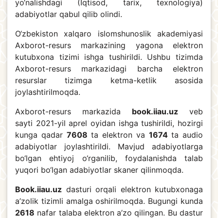
yo‘nalishdagi (Iqtisod, tarix, texnologiya)
adabiyotlar qabul qilib olindi.
O‘zbekiston xalqaro islomshunoslik akademiyasi
Axborot-resurs markazining yagona elektron
kutubxona tizimi ishga tushirildi. Ushbu tizimda
Axborot-resurs markazidagi barcha elektron
resurslar tizimga ketma-ketlik asosida
joylashtirilmoqda.
Axborot-resurs markazida
book.iiau.uz
veb
sayti 2021-yil aprel oyidan ishga tushirildi, hozirgi
kunga qadar
7608
ta elektron va
1674
ta audio
adabiyotlar joylashtirildi. Mavjud adabiyotlarga
bo‘lgan ehtiyoj o‘rganilib, foydalanishda talab
yuqori bo‘lgan adabiyotlar skaner qilinmoqda.
Book.iiau.uz
dasturi orqali elektron kutubxonaga
a’zolik tizimli amalga oshirilmoqda. Bugungi kunda
2618
nafar talaba elektron a’zo qilingan. Bu dastur