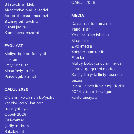
QABUL 2026
Bitiruvchilar klubi
Akademiya hududi tarixi
MEDIA
Axborot-resurs markazi
Bizning bitiruvchilar
Davlat dasturi amalda
Qabul jadvali
Yangiliklar
Komplaens-nazorat
Yoshlar bilan ishlash
Maqolalar
FAOLIYAT
Ziyo-media
Xalqaro hamkorlik
Moliya-iqtisod faoliyati
E'lonlar
Ilm-fan
Muftiy Boboxonovlar merosi
Ilmiy jurnallar
Jaholatga qarshi marifat
Masofaviy ta'lim
Xorijiy Ilmiy-ta'limiy resurslar
Psixologik xizmat
bazasi
Islom – tinchlik va ezgulik dini
QABUL 2026
2024 yilda o`tkazilgan
O'qishni ko'chirish bo'yicha
kanferensiyalar
kasbiy(ijodiy) imtihon
translyatsiyasi
Qabul-2026
Call-center
Ijodiy imtihon
Bakalavriat