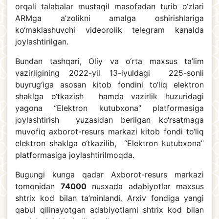
orqali talabalar mustaqil masofadan turib o‘zlari
ARMga a’zolikni amalga oshirishlariga
ko‘maklashuvchi videorolik telegram kanalda
joylashtirilgan.
Bundan tashqari, Oliy va o‘rta maxsus ta’lim
vazirligining 2022-yil 13-iyuldagi 225-sonli
buyrug‘iga asosan kitob fondini to‘liq elektron
shaklga o‘tkazish hamda vazirlik huzuridagi
yagona “Elektron kutubxona” platformasiga
joylashtirish yuzasidan berilgan ko‘rsatmaga
muvofiq axborot-resurs markazi kitob fondi to‘liq
elektron shaklga o‘tkazilib, “Elektron kutubxona”
platformasiga joylashtirilmoqda.
Bugungi kunga qadar Axborot-resurs markazi
tomonidan
74000
nusxada adabiyotlar maxsus
shtrix kod bilan ta’minlandi. Arxiv fondiga yangi
qabul qilinayotgan adabiyotlarni shtrix kod bilan