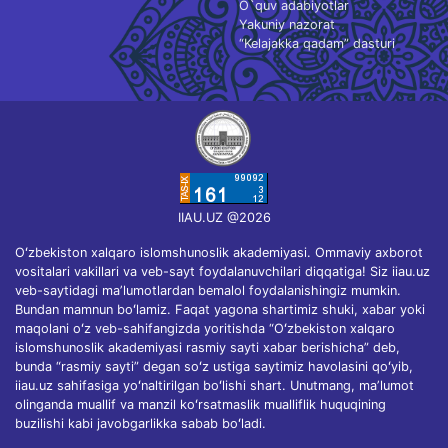
O`quv adabiyotlar
Yakuniy nazorat
“Kelajakka qadam” dasturi
IIAU.UZ @2026
Oʻzbekiston xalqaro islomshunoslik akademiyasi. Ommaviy axborot
vositalari vakillari va veb-sayt foydalanuvchilari diqqatiga! Siz iiau.uz
veb-saytidagi maʼlumotlardan bemalol foydalanishingiz mumkin.
Bundan mamnun boʻlamiz. Faqat yagona shartimiz shuki, xabar yoki
maqolani oʻz veb-sahifangizda yoritishda “Oʻzbekiston xalqaro
islomshunoslik akademiyasi rasmiy sayti xabar berishicha” deb,
bunda “rasmiy sayti” degan soʻz ustiga saytimiz havolasini qoʻyib,
iiau.uz sahifasiga yoʻnaltirilgan boʻlishi shart. Unutmang, maʼlumot
olinganda muallif va manzil koʻrsatmaslik mualliflik huquqining
buzilishi kabi javobgarlikka sabab boʻladi.