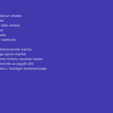
dasturi amalda
lar
 bilan ishlash
ar
edia
 hamkorlik
 Boboxonovlar merosi
ga qarshi marifat
Ilmiy-ta'limiy resurslar bazasi
tinchlik va ezgulik dini
lda o`tkazilgan kanferensiyalar