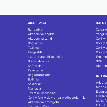
AKADEMIYA
XALQA
Rahbariyat
Xalqaro
Akademiya haqida
Yangilik
Akademiya tarixi
Xorijiy
Bog'lanish
Xorijiy
Tuzilma
Xorijiy
Kengashlar
Xorijiy 
Yuqori turuvchi tashkilot
Erasmu
Bo‘sh ish o‘rini
SDG
Kafedralar
Akademi
Fakultetlar
Registrator ofisi
INTERA
Bo‘limlar
e-Libra
Sektorlar
Moodle
Markazlar
Elektro
Ta'lim muassasalari
Elektro
Xorijiy faxriy doktor va professorlarimiz
Ma'sofa
Akademiya oromgohi
QABUL
Yoshlar ittifoqi