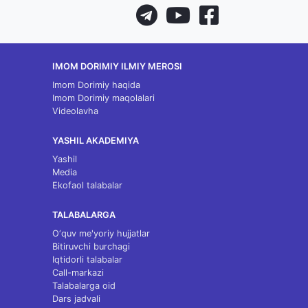
IMOM DORIMIY ILMIY MEROSI
Imom Dorimiy haqida
Imom Dorimiy maqolalari
Videolavha
YASHIL AKADEMIYA
Yashil
Media
Ekofaol talabalar
TALABALARGA
O‘quv me'yoriy hujjatlar
Bitiruvchi burchagi
Iqtidorli talabalar
Call-markazi
Talabalarga oid
Dars jadvali