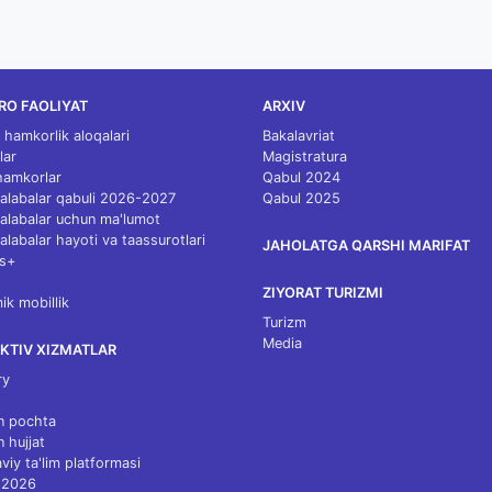
RO FAOLIYAT
ARXIV
 hamkorlik aloqalari
Bakalavriat
lar
Magistratura
 hamkorlar
Qabul 2024
 talabalar qabuli 2026-2027
Qabul 2025
 talabalar uchun ma'lumot
talabalar hayoti va taassurotlari
JAHOLATGA QARSHI MARIFAT
s+
ZIYORAT TURIZMI
k mobillik
Turizm
Media
KTIV XIZMATLAR
ry
n pochta
n hujjat
viy ta'lim platformasi
 2026