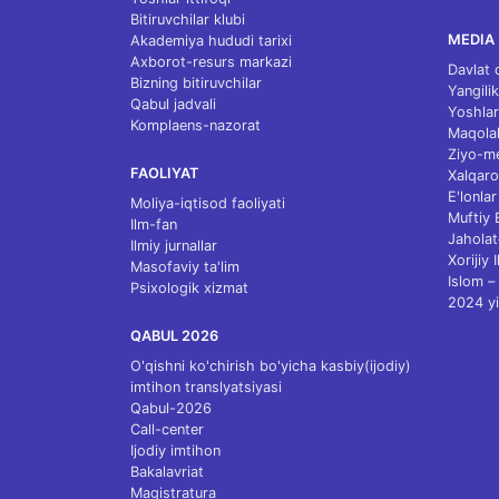
Bitiruvchilar klubi
MEDIA
Akademiya hududi tarixi
Axborot-resurs markazi
Davlat 
Bizning bitiruvchilar
Yangilik
Qabul jadvali
Yoshlar
Komplaens-nazorat
Maqolal
Ziyo-m
FAOLIYAT
Xalqaro
E'lonlar
Moliya-iqtisod faoliyati
Muftiy
Ilm-fan
Jaholat
Ilmiy jurnallar
Xorijiy 
Masofaviy ta'lim
Islom – 
Psixologik xizmat
2024 yi
QABUL 2026
O'qishni ko'chirish bo'yicha kasbiy(ijodiy)
imtihon translyatsiyasi
Qabul-2026
Call-center
Ijodiy imtihon
Bakalavriat
Magistratura