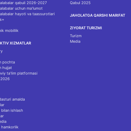
 talabalar qabuli 2026-2027
Qabul 2025
 talabalar uchun ma'lumot
talabalar hayoti va taassurotlari
JAHOLATGA QARSHI MARIFAT
s+
ZIYORAT TURIZMI
k mobillik
Turizm
Media
KTIV XIZMATLAR
ry
n pochta
n hujjat
viy ta'lim platformasi
 2026
dasturi amalda
lar
 bilan ishlash
ar
edia
 hamkorlik