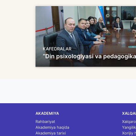
KAFEDRALAR
“Din psixologiyasi va pedagogika
AKADEMIYA
XALQA
Rahbariyat
Xalqaro
Akademiya haqida
Yangilik
Akademiya tarixi
Xorijiy