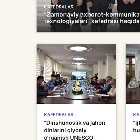
KAFEDRALAR
“Zamonaviy axborot-kommunika
texnologiyalari” kafedrasi haqida
KAFEDRALAR
KA
“Dinshunoslik va jahon
“I
dinlarini qiyosiy
hu
o‘rganish UNESCO”