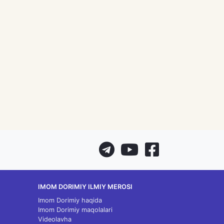
IMOM DORIMIY ILMIY MEROSI
Imom Dorimiy haqida
Imom Dorimiy maqolalari
Videolavha