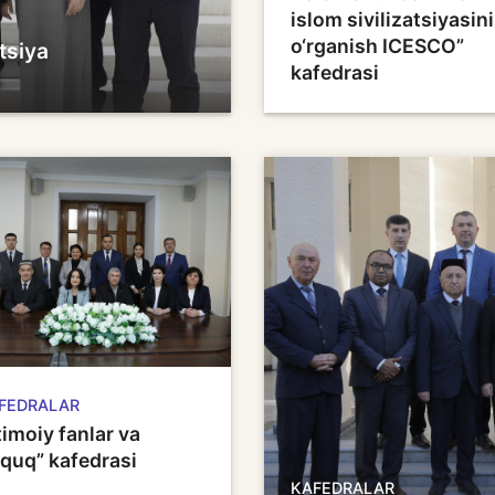
islom sivilizatsiyasini
o‘rganish ICESCO”
tsiya
kafedrasi
FEDRALAR
jtimoiy fanlar va
quq” kafedrasi
KAFEDRALAR