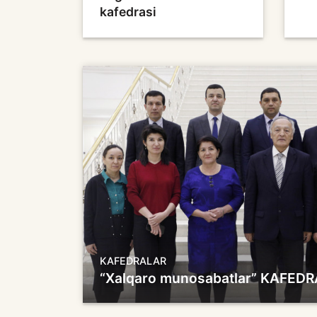
kafedrasi
KAFEDRALAR
“Xalqaro munosabatlar” KAFEDR