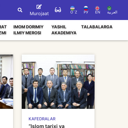
O`Z
РУ
EN
العربية
Murojaat
RAT
IMOM DORIMIY
YASHIL
TALABALARGA
ZMI
ILMIY MEROSI
AKADEMIYA
KAFEDRALAR
“Islom tarixi va