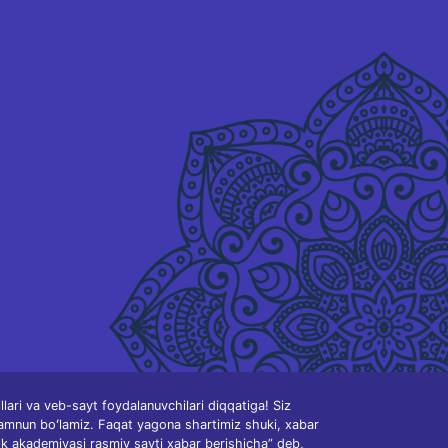
ari va veb-sayt foydalanuvchilari diqqatiga! Siz
amnun boʻlamiz. Faqat yagona shartimiz shuki, xabar
ik akademiyasi rasmiy sayti xabar berishicha” deb,