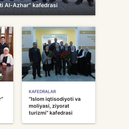
oti Al-Azhar” kafedrasi
KAFEDRALAR
r”
“Islom iqtisodiyoti va
moliyasi, ziyorat
turizmi” kafedrasi