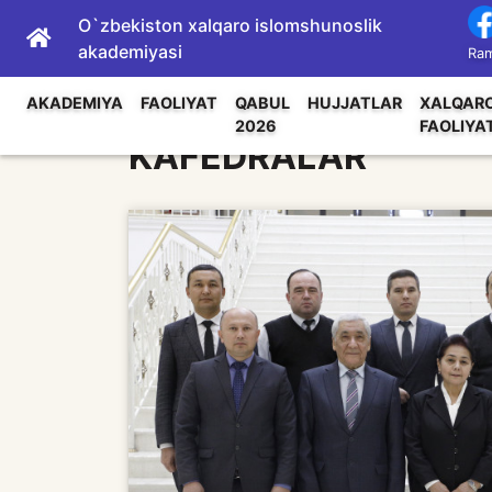
O`zbekiston xalqaro islomshunoslik
akademiyasi
Ram
AKADEMIYA
FAOLIYAT
QABUL
HUJJATLAR
XALQAR
2026
FAOLIYA
KAFEDRALAR