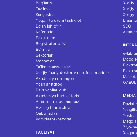
Bog'lanish
Xorijiy
Tuzilma
Xorijiy
Kengashlar
Xorijiy 
Yuqori turuvchi tashkilot
Erasmu
Bo‘sh ish o‘rini
SDG
Kafedralar
Akademi
Fakultetlar
Registrator ofisi
INTERA
Bo‘limlar
e-Libra
Sektorlar
Moodle
Markazlar
Elektro
Ta'lim muassasalari
Elektro
Xorijiy faxriy doktor va professorlarimiz
Ma'sofa
Akademiya oromgohi
QABUL
Yoshlar ittifoqi
Bitiruvchilar klubi
MEDIA
Akademiya hududi tarixi
Axborot-resurs markazi
Davlat 
Bizning bitiruvchilar
Yangilik
Qabul jadvali
Yoshlar
Komplaens-nazorat
Maqolal
Ziyo-m
FAOLIYAT
Xalqaro