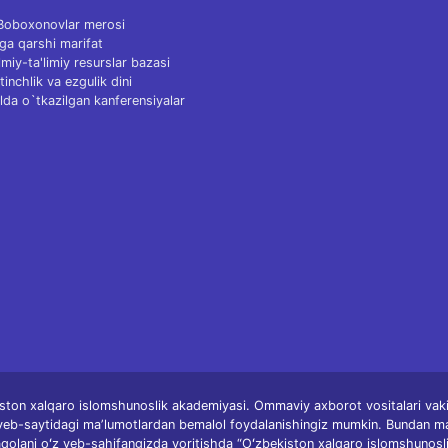
 Boboxonovlar merosi
ga qarshi marifat
Ilmiy-ta'limiy resurslar bazasi
tinchlik va ezgulik dini
lda o`tkazilgan kanferensiyalar
ston xalqaro islomshunoslik akademiyasi. Ommaviy axborot vositalari vakill
 veb-saytidagi maʼlumotlardan bemalol foydalanishingiz mumkin. Bundan m
qolani oʻz veb-sahifangizda yoritishda “Oʻzbekiston xalqaro islomshunosl