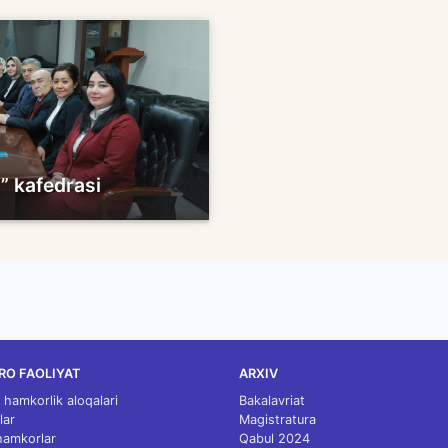
” kafedrasi
RO FAOLIYAT
ARXIV
 hamkorlik aloqalari
Bakalavriat
lar
Magistratura
 hamkorlar
Qabul 2024