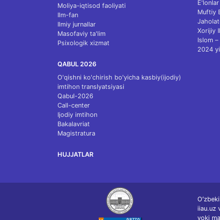
E'lonlar
Moliya-iqtisod faoliyati
Muftiy
Ilm-fan
Jaholat
Ilmiy jurnallar
Xorijiy 
Masofaviy ta'lim
Islom – 
Psixologik xizmat
2024 yi
QABUL 2026
O'qishni ko'chirish bo'yicha kasbiy(ijodiy)
imtihon translyatsiyasi
Qabul-2026
Call-center
Ijodiy imtihon
Bakalavriat
Magistratura
HUJJATLAR
Oʻzbeki
iiau.uz
yoki ma