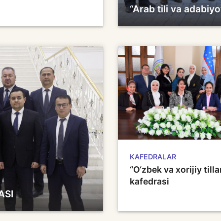
“Arab tili va adabiy
KAFEDRALAR
“O‘zbek va xorijiy tilla
kafedrasi
ASI