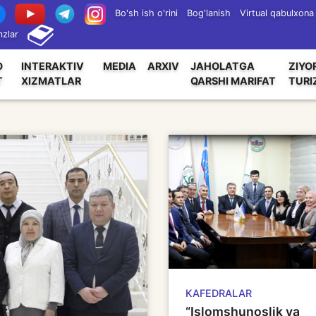
Bo'sh ish o'rini
Bog'lanish
Virtual qabulxona
zlar
O
INTERAKTIV
MEDIA
ARXIV
JAHOLATGA
ZIYO
T
XIZMATLAR
QARSHI MARIFAT
TURI
KAFEDRALAR
“Islomshunoslik va