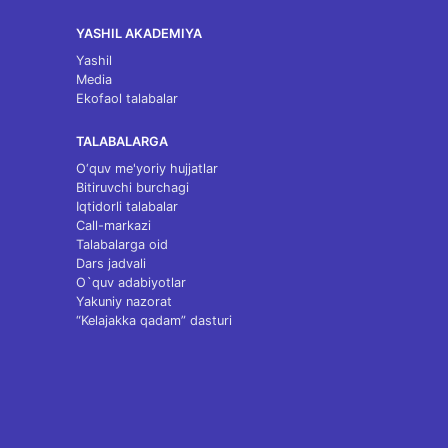
YASHIL AKADEMIYA
Yashil
Media
Ekofaol talabalar
TALABALARGA
O‘quv me'yoriy hujjatlar
Bitiruvchi burchagi
Iqtidorli talabalar
Call-markazi
Talabalarga oid
Dars jadvali
O`quv adabiyotlar
Yakuniy nazorat
“Kelajakka qadam” dasturi