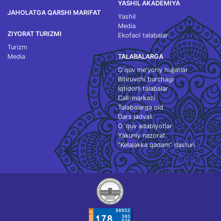
YASHIL AKADEMIYA
JAHOLATGA QARSHI MARIFAT
Yashil
Media
ZIYORAT TURIZMI
Ekofaol talabalar
Turizm
Media
TALABALARGA
O‘quv me'yoriy hujjatlar
Bitiruvchi burchagi
Iqtidorli talabalar
Call-markazi
Talabalarga oid
Dars jadvali
O`quv adabiyotlar
Yakuniy nazorat
“Kelajakka qadam” dasturi