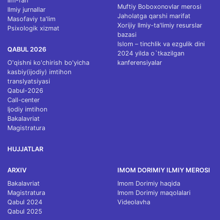
Ilm-fan
Muftiy Boboxonovlar merosi
Ilmiy jurnallar
Jaholatga qarshi marifat
Masofaviy ta'lim
Xorijiy Ilmiy-ta'limiy resurslar
Psixologik xizmat
bazasi
Islom – tinchlik va ezgulik dini
QABUL 2026
2024 yilda o`tkazilgan
O'qishni ko'chirish bo'yicha
kanferensiyalar
kasbiy(ijodiy) imtihon
translyatsiyasi
Qabul-2026
Call-center
Ijodiy imtihon
Bakalavriat
Magistratura
HUJJATLAR
ARXIV
IMOM DORIMIY ILMIY MEROSI
Bakalavriat
Imom Dorimiy haqida
Magistratura
Imom Dorimiy maqolalari
Qabul 2024
Videolavha
Qabul 2025