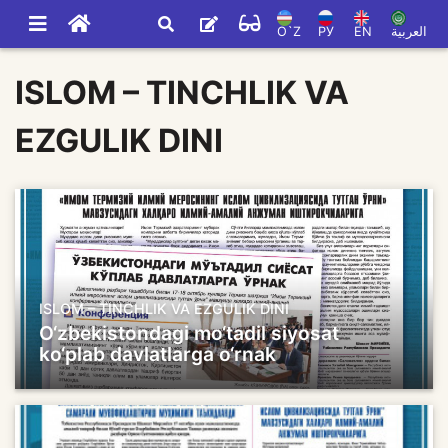
O`Z
РУ
EN
العربية
ISLOM – TINCHLIK VA
EZGULIK DINI
ISLOM – TINCHLIK VA EZGULIK DINI
O‘zbekistondagi mo‘tadil siyosat
ko‘plab davlatlarga o‘rnak