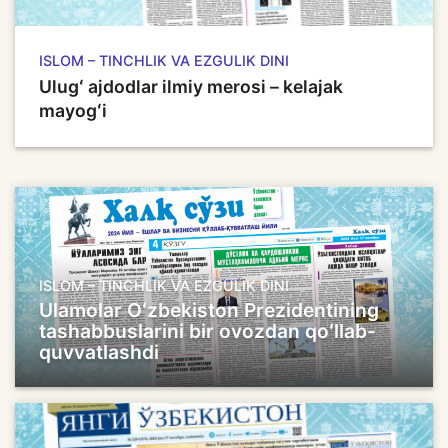
ISLOM – TINCHLIK VA EZGULIK DINI
Ulugʻ ajdodlar ilmiy merosi – kelajak
mayogʻi
ISLOM – TINCHLIK VA EZGULIK DINI
Ulamolar Oʻzbekiston Prezidentining
tashabbuslarini bir ovozdan qoʻllab-
quvvatlashdi