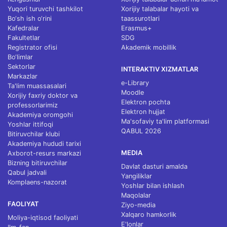
Yuqori turuvchi tashkilot
Xorijiy talabalar hayoti va
Bo‘sh ish o‘rini
taassurotlari
Kafedralar
Erasmus+
Fakultetlar
SDG
Registrator ofisi
Akademik mobillik
Bo‘limlar
Sektorlar
INTERAKTIV XIZMATLAR
Markazlar
e-Library
Ta'lim muassasalari
Moodle
Xorijiy faxriy doktor va
Elektron pochta
professorlarimiz
Elektron hujjat
Akademiya oromgohi
Ma'sofaviy ta'lim platformasi
Yoshlar ittifoqi
QABUL 2026
Bitiruvchilar klubi
Akademiya hududi tarixi
MEDIA
Axborot-resurs markazi
Bizning bitiruvchilar
Davlat dasturi amalda
Qabul jadvali
Yangiliklar
Komplaens-nazorat
Yoshlar bilan ishlash
Maqolalar
FAOLIYAT
Ziyo-media
Xalqaro hamkorlik
Moliya-iqtisod faoliyati
E'lonlar