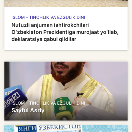
ISLOM – TINCHLIK VA EZGULIK DINI
Nufuzli anjuman ishtirokchilari
Oʻzbekiston Prezidentiga murojaat yoʻllab,
deklaratsiya qabul qildilar
ISLOM – TINCHLIK VA EZGULIK DINI
Sayful Asriy