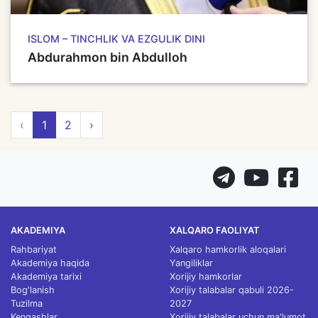
ISLOM – TINCHLIK VA EZGULIK DINI
Abdurahmon bin Abdulloh
‹
1
2
›
AKADEMIYA
XALQARO FAOLIYAT
Rahbariyat
Xalqaro hamkorlik aloqalari
Akademiya haqida
Yangiliklar
Akademiya tarixi
Xorijiy hamkorlar
Bog'lanish
Xorijiy talabalar qabuli 2026-
Tuzilma
2027
Kengashlar
Xorijiy talabalar uchun ma'lumot