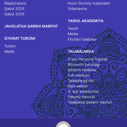
Magistratura
Imom Dorimiy maqolalari
Qabul 2024
Videolavha
Qabul 2025
YASHIL AKADEMIYA
JAHOLATGA QARSHI MARIFAT
Yashil
Media
ZIYORAT TURIZMI
Ekofaol talabalar
Turizm
Media
TALABALARGA
O‘quv me'yoriy hujjatlar
Bitiruvchi burchagi
Iqtidorli talabalar
Call-markazi
Talabalarga oid
Dars jadvali
O`quv adabiyotlar
Yakuniy nazorat
“Kelajakka qadam” dasturi