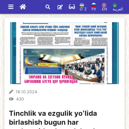
O`Z
РУ
EN
العربية
18.10.2024
430
Tinchlik va ezgulik yoʻlida
birlashish bugun har