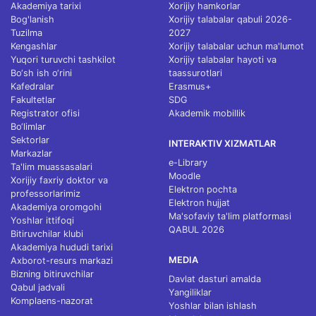
Akademiya tarixi
Xorijiy hamkorlar
Bog'lanish
Xorijiy talabalar qabuli 2026-
Tuzilma
2027
Kengashlar
Xorijiy talabalar uchun ma'lumot
Yuqori turuvchi tashkilot
Xorijiy talabalar hayoti va
Bo‘sh ish o‘rini
taassurotlari
Kafedralar
Erasmus+
Fakultetlar
SDG
Registrator ofisi
Akademik mobillik
Bo‘limlar
Sektorlar
INTERAKTIV XIZMATLAR
Markazlar
e-Library
Ta'lim muassasalari
Moodle
Xorijiy faxriy doktor va
Elektron pochta
professorlarimiz
Elektron hujjat
Akademiya oromgohi
Ma'sofaviy ta'lim platformasi
Yoshlar ittifoqi
QABUL 2026
Bitiruvchilar klubi
Akademiya hududi tarixi
MEDIA
Axborot-resurs markazi
Bizning bitiruvchilar
Davlat dasturi amalda
Qabul jadvali
Yangiliklar
Komplaens-nazorat
Yoshlar bilan ishlash