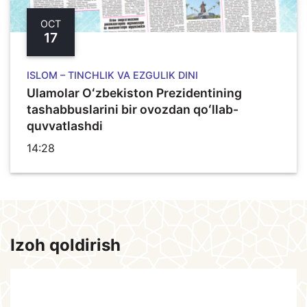
OCT
17
ISLOM – TINCHLIK VA EZGULIK DINI
Ulamolar Oʻzbekiston Prezidentining
tashabbuslarini bir ovozdan qoʻllab-
quvvatlashdi
14:28
Izoh qoldirish