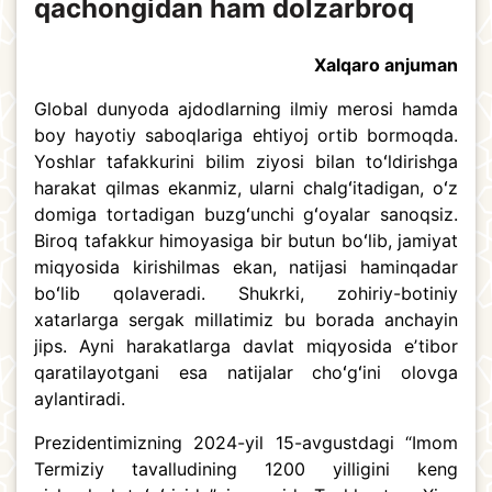
qachongidan ham dolzarbroq
Xalqaro anjuman
Global dunyoda ajdodlarning ilmiy merosi hamda
boy hayotiy saboqlariga ehtiyoj ortib bormoqda.
Yoshlar tafakkurini bilim ziyosi bilan toʻldirishga
harakat qilmas ekanmiz, ularni chalgʻitadigan, oʻz
domiga tortadigan buzgʻunchi gʻoyalar sanoqsiz.
Biroq tafakkur himoyasiga bir butun boʻlib, jamiyat
miqyosida kirishilmas ekan, natijasi haminqadar
boʻlib qolaveradi. Shukrki, zohiriy-botiniy
xatarlarga sergak millatimiz bu borada anchayin
jips. Ayni harakatlarga davlat miqyosida eʼtibor
qaratilayotgani esa natijalar choʻgʻini olovga
aylantiradi.
Prezidentimizning 2024-yil 15-avgustdagi “Imom
Termiziy tavalludining 1200 yilligini keng