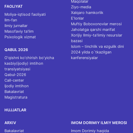
Maqolalar
FAOLIYAT
Ziyo-media
Xalqaro hamkorlik
Moliya-iqtisod faoliyati
E'lonlar
Ilm-fan
Muftiy Boboxonovlar merosi
Ilmiy jurnallar
Jaholatga qarshi marifat
Masofaviy ta'lim
Xorijiy Ilmiy-ta'limiy resurslar
Psixologik xizmat
bazasi
Islom – tinchlik va ezgulik dini
QABUL 2026
2024 yilda o`tkazilgan
O'qishni ko'chirish bo'yicha
kanferensiyalar
kasbiy(ijodiy) imtihon
translyatsiyasi
Qabul-2026
Call-center
Ijodiy imtihon
Bakalavriat
Magistratura
HUJJATLAR
ARXIV
IMOM DORIMIY ILMIY MEROSI
Bakalavriat
Imom Dorimiy haqida