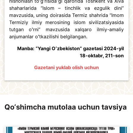
nishonlash toʻgʻrisida”gi qarorida Toshkent va Xiva
shaharlarida “Islom – tinchlik va ezgulik dini”
mavzusida, uning doirasida Termiz shahrida “Imom
Termiziy ilmiy merosining islom sivilizatsiyasida
tutgan oʻrni” mavzusida xalqaro ilmiy-amaliy
anjumanlar oʻtkazilishi belgilangan.
Manba: “Yangi Oʻzbekiston” gazetasi 2024-yil
18-oktabr, 211-son
Gazetani yuklab olish uchun
Qo‘shimcha mutolaa uchun tavsiya