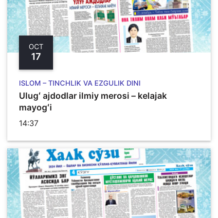
OCT
17
ISLOM – TINCHLIK VA EZGULIK DINI
Ulugʻ ajdodlar ilmiy merosi – kelajak
mayogʻi
14:37