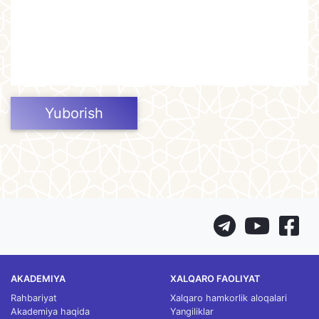
Yuborish
AKADEMIYA
XALQARO FAOLIYAT
Rahbariyat
Xalqaro hamkorlik aloqalari
Akademiya haqida
Yangiliklar