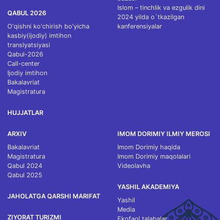
Islom – tinchlik va ezgulik dini
QABUL 2026
2024 yilda o`tkazilgan
O'qishni ko'chirish bo'yicha
kanferensiyalar
kasbiy(ijodiy) imtihon
translyatsiyasi
Qabul-2026
Call-center
Ijodiy imtihon
Bakalavriat
Magistratura
HUJJATLAR
ARXIV
IMOM DORIMIY ILMIY MEROSI
Bakalavriat
Imom Dorimiy haqida
Magistratura
Imom Dorimiy maqolalari
Qabul 2024
Videolavha
Qabul 2025
YASHIL AKADEMIYA
JAHOLATGA QARSHI MARIFAT
Yashil
Media
ZIYORAT TURIZMI
Ekofaol talabalar