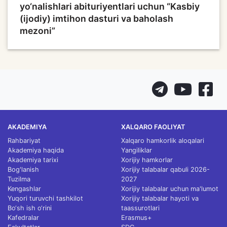
yo‘nalishlari abituriyentlari uchun “Kasbiy
(ijodiy) imtihon dasturi va baholash
mezoni”
AKADEMIYA
XALQARO FAOLIYAT
Rahbariyat
Xalqaro hamkorlik aloqalari
Akademiya haqida
Yangiliklar
Akademiya tarixi
Xorijiy hamkorlar
Bog'lanish
Xorijiy talabalar qabuli 2026-
Tuzilma
2027
Kengashlar
Xorijiy talabalar uchun ma'lumot
Yuqori turuvchi tashkilot
Xorijiy talabalar hayoti va
Bo‘sh ish o‘rini
taassurotlari
Kafedralar
Erasmus+