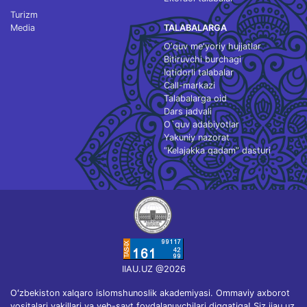
Turizm
Media
TALABALARGA
O‘quv me'yoriy hujjatlar
Bitiruvchi burchagi
Iqtidorli talabalar
Call-markazi
Talabalarga oid
Dars jadvali
O`quv adabiyotlar
Yakuniy nazorat
“Kelajakka qadam” dasturi
IIAU.UZ @2026
Oʻzbekiston xalqaro islomshunoslik akademiyasi. Ommaviy axborot
vositalari vakillari va veb-sayt foydalanuvchilari diqqatiga! Siz iiau.uz