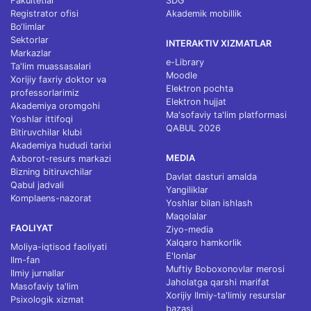
Fakultetlar
SDG
Registrator ofisi
Akademik mobillik
Bo‘limlar
Sektorlar
INTERAKTIV XIZMATLAR
Markazlar
e-Library
Ta'lim muassasalari
Moodle
Xorijiy faxriy doktor va
Elektron pochta
professorlarimiz
Elektron hujjat
Akademiya oromgohi
Ma'sofaviy ta'lim platformasi
Yoshlar ittifoqi
QABUL 2026
Bitiruvchilar klubi
Akademiya hududi tarixi
MEDIA
Axborot-resurs markazi
Bizning bitiruvchilar
Davlat dasturi amalda
Qabul jadvali
Yangiliklar
Komplaens-nazorat
Yoshlar bilan ishlash
Maqolalar
FAOLIYAT
Ziyo-media
Xalqaro hamkorlik
Moliya-iqtisod faoliyati
E'lonlar
Ilm-fan
Muftiy Boboxonovlar merosi
Ilmiy jurnallar
Jaholatga qarshi marifat
Masofaviy ta'lim
Xorijiy Ilmiy-ta'limiy resurslar
Psixologik xizmat
bazasi