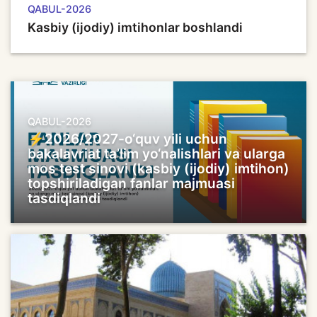
QABUL-2026
Kasbiy (ijodiy) imtihonlar boshlandi
QABUL-2026
⚡️2026/2027-o‘quv yili uchun
bakalavriat ta’lim yo‘nalishlari va ularga
mos test sinovi (kasbiy (ijodiy) imtihon)
topshiriladigan fanlar majmuasi
tasdiqlandi