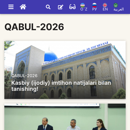
O`Z
РУ
EN
العربية
QABUL-2026
QABUL-2026
Kasbiy (ijodiy) imtihon natijalari bilan
tanishing!