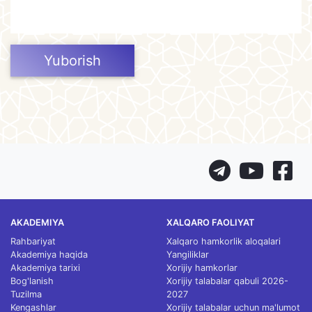
Yuborish
AKADEMIYA
XALQARO FAOLIYAT
Rahbariyat
Xalqaro hamkorlik aloqalari
Akademiya haqida
Yangiliklar
Akademiya tarixi
Xorijiy hamkorlar
Bog'lanish
Xorijiy talabalar qabuli 2026-
Tuzilma
2027
Kengashlar
Xorijiy talabalar uchun ma'lumot