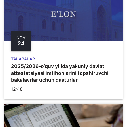
NOV
24
TALABALAR
2025/2026-o‘quv yilida yakuniy davlat
attestatsiyasi imtihonlarini topshiruvchi
bakalavrlar uchun dasturlar
12:48