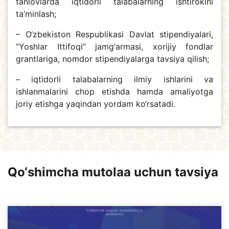
tanlovlarda iqtidorli talabalarning ishtirokini
ta’minlash;
– O‘zbekiston Respublikasi Davlat stipendiyalari,
“Yoshlar Ittifoqi” jamg‘armasi, xorijiy fondlar
grantlariga, nomdor stipendiyalarga tavsiya qilish;
– iqtidorli talabalarning ilmiy ishlarini va
ishlanmalarini chop etishda hamda amaliyotga
joriy etishga yaqindan yordam ko‘rsatadi.
Qo‘shimcha mutolaa uchun tavsiya