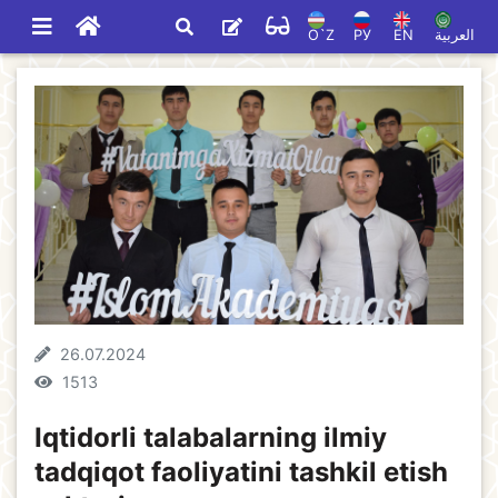
O`Z
РУ
EN
العربية
26.07.2024
1513
Iqtidorli talabalarning ilmiy
tadqiqot faoliyatini tashkil etish