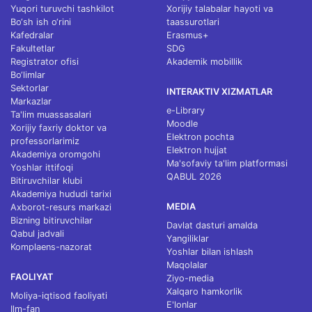
Yuqori turuvchi tashkilot
Xorijiy talabalar hayoti va
Bo‘sh ish o‘rini
taassurotlari
Kafedralar
Erasmus+
Fakultetlar
SDG
Registrator ofisi
Akademik mobillik
Bo‘limlar
Sektorlar
INTERAKTIV XIZMATLAR
Markazlar
e-Library
Ta'lim muassasalari
Moodle
Xorijiy faxriy doktor va
Elektron pochta
professorlarimiz
Elektron hujjat
Akademiya oromgohi
Ma'sofaviy ta'lim platformasi
Yoshlar ittifoqi
QABUL 2026
Bitiruvchilar klubi
Akademiya hududi tarixi
MEDIA
Axborot-resurs markazi
Bizning bitiruvchilar
Davlat dasturi amalda
Qabul jadvali
Yangiliklar
Komplaens-nazorat
Yoshlar bilan ishlash
Maqolalar
FAOLIYAT
Ziyo-media
Xalqaro hamkorlik
Moliya-iqtisod faoliyati
E'lonlar
Ilm-fan