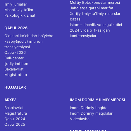
Muftiy Boboxonovlar merosi
Ilmiy jurnallar
Jaholatga qarshi marifat
Masofaviy ta'lim
Xorijiy Ilmiy-ta'limiy resurslar
Psixologik xizmat
bazasi
Islom – tinchlik va ezgulik dini
QABUL 2026
2024 yilda o`tkazilgan
O'qishni ko'chirish bo'yicha
kanferensiyalar
kasbiy(ijodiy) imtihon
translyatsiyasi
Qabul-2026
Call-center
Ijodiy imtihon
Bakalavriat
Magistratura
HUJJATLAR
ARXIV
IMOM DORIMIY ILMIY MEROSI
Bakalavriat
Imom Dorimiy haqida
Magistratura
Imom Dorimiy maqolalari
Qabul 2024
Videolavha
Qabul 2025