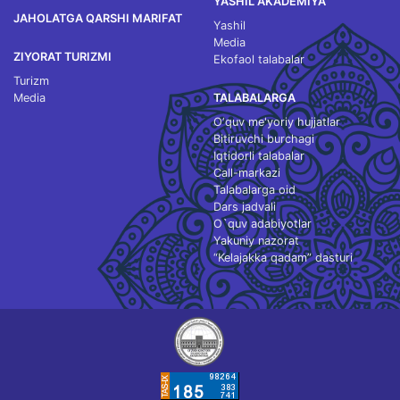
YASHIL AKADEMIYA
JAHOLATGA QARSHI MARIFAT
Yashil
Media
ZIYORAT TURIZMI
Ekofaol talabalar
Turizm
Media
TALABALARGA
O‘quv me'yoriy hujjatlar
Bitiruvchi burchagi
Iqtidorli talabalar
Call-markazi
Talabalarga oid
Dars jadvali
O`quv adabiyotlar
Yakuniy nazorat
“Kelajakka qadam” dasturi