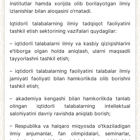
institutlar hamda xorijda olib borilayotgan ilmiy
izlanishlar bilan aloqasini o‘rnatadi.
Iqtidorli talabalarning ilmiy tadqiqot faoliyatini
tashkil etish sektorining vazifalari quydagilar:
– iqtidorli talabalarni ilmiy va kasbiy qiziqishlarini
e’tiborga olgan holda aniqlash, ularni maqsadli
tayyorlashni tashkil etish;
– iqtidorli talabalarning faoliyatini talabalar ilmiy
jamiyati faoliyati bilan hamkorlikda olib borishni
tashkil etish;
– akademiya kengashi bilan hamkorlikda tanlab
olingan iqtidorli talabalarning intellektual
salohiyatini davriy ravishda aniqlab borish;
– Respublika va halqaro miqyosda o‘tkaziladigan
ilmiy anjumanlar, fan olimpidalari, seminarlar,