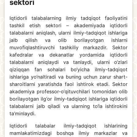
sektori
Iqtidorli talabalarning ilmiy tadqiqot faoliyatini
tashkil etish sektori – akademiyada iqtidorli
talabalarni aniqlash, ularni ilmiy-tadqiqot ishlariga
jalb qilish va olib borilayotgan ishlarni
muvofiqlashtiruvchi tashkiliy markazdir. Sektor
kafedralar va dekanatlar yordamida iqtidorli
talabalarni aniqlaydi va tanlaydi, ularni o‘zlari
qiziqqan fan sohalari bo‘yicha ilmiy-tadqiqot
ishlariga yo‘naltiradi va buning uchun zarur shart-
sharoitlarni yaratishda faol ishtirok etadi. Sektor
akademiya professor-o‘qituvchilari tomonidan olib
borilayotgan ilg‘or ilmiy-tadqiqot ishlariga iqtidorli
talabalarni jalb qiladi va ularning to‘la ishtirokini
ta’minlaydi.
Iqtidorli talabalar ilmiy-tadqiqot ishlarining
mamlakatimizdagi boshqa ilmiy markazlar va