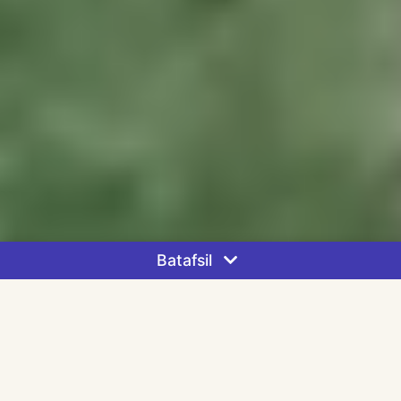
Batafsil
Asosiy ko`rsatkichlar
-