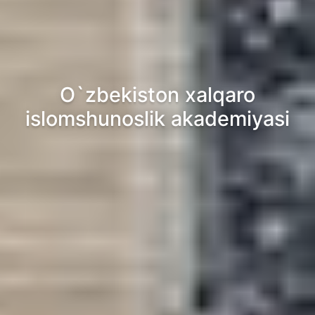
O`zbekiston xalqaro
islomshunoslik akademiyasi