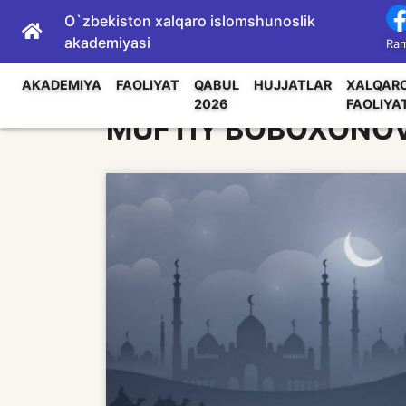
O`zbekiston xalqaro islomshunoslik
akademiyasi
Ram
AKADEMIYA
FAOLIYAT
QABUL
HUJJATLAR
XALQAR
2026
FAOLIYA
MUFTIY BOBOXONOV