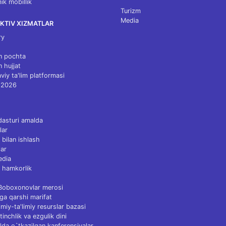
k mobillik
Turizm
Media
KTIV XIZMATLAR
ry
n pochta
n hujjat
viy ta'lim platformasi
 2026
dasturi amalda
lar
 bilan ishlash
ar
edia
 hamkorlik
 Boboxonovlar merosi
ga qarshi marifat
Ilmiy-ta'limiy resurslar bazasi
tinchlik va ezgulik dini
lda o`tkazilgan kanferensiyalar