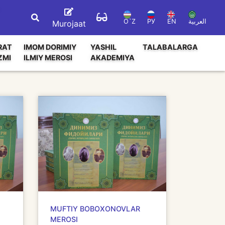
O`Z
РУ
EN
العربية
Murojaat
RAT
IMOM DORIMIY
YASHIL
TALABALARGA
ZMI
ILMIY MEROSI
AKADEMIYA
MUFTIY BOBOXONOVLAR
MEROSI