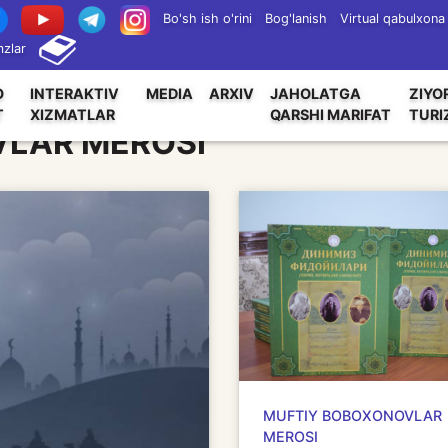
Bo'sh ish o'rini
Bog'lanish
Virtual qabulxona
zlar
O
INTERAKTIV
MEDIA
ARXIV
JAHOLATGA
ZIYO
T
XIZMATLAR
QARSHI MARIFAT
TURI
LAR MEROSI
MUFTIY BOBOXONOVLAR
MEROSI