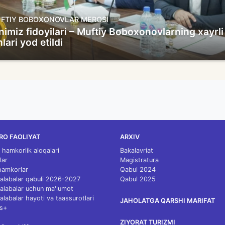
FTIY BOBOXONOVLAR MEROSI
nimiz fidoyilari – Muftiy Boboxonovlarning xayrli
hlari yod etildi
RO FAOLIYAT
ARXIV
 hamkorlik aloqalari
Bakalavriat
lar
Magistratura
 hamkorlar
Qabul 2024
 talabalar qabuli 2026-2027
Qabul 2025
 talabalar uchun ma'lumot
talabalar hayoti va taassurotlari
JAHOLATGA QARSHI MARIFAT
s+
ZIYORAT TURIZMI