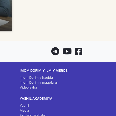
IMOM DORIMIY ILMIY MEROSI
Imom Dorimiy haqida
Imom Dorimiy maqolalari
Videolavha
YASHIL AKADEMIYA
Yashil
Media
Ekofaol talabalar