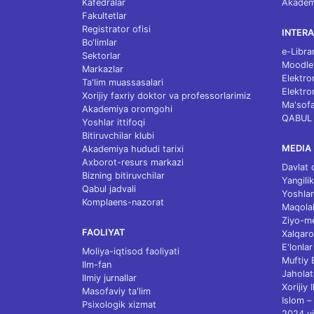
Kafedralar
Akademi
Fakultetlar
Registrator ofisi
INTERA
Bo‘limlar
e-Libra
Sektorlar
Moodle
Markazlar
Elektro
Ta'lim muassasalari
Elektro
Xorijiy faxriy doktor va professorlarimiz
Ma'sofa
Akademiya oromgohi
QABUL
Yoshlar ittifoqi
Bitiruvchilar klubi
MEDIA
Akademiya hududi tarixi
Axborot-resurs markazi
Davlat 
Bizning bitiruvchilar
Yangilik
Qabul jadvali
Yoshlar
Komplaens-nazorat
Maqolal
Ziyo-m
FAOLIYAT
Xalqaro
E'lonlar
Moliya-iqtisod faoliyati
Muftiy
Ilm-fan
Jaholat
Ilmiy jurnallar
Xorijiy 
Masofaviy ta'lim
Islom – 
Psixologik xizmat
2024 yi