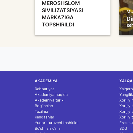
MEROSI ISLOM
SIVILIZATSIYASI
MU
MARKAZIGA
Di
TOPSHIRILDI
is
AKADEMIYA
XALQA
Rahbariyat
Xalqaro
Akademiya haqida
Yangilik
Akademiya tarixi
Xorijiy
Bog'lanish
Xorijiy
Tuzilma
Xorijiy
Kengashlar
Xorijiy 
Yuqori turuvchi tashkilot
Erasmu
Bo‘sh ish o‘rini
SDG