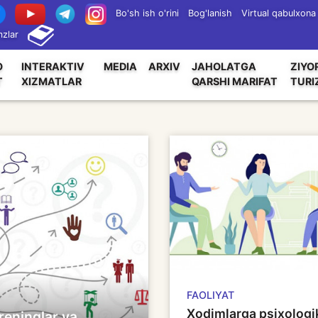
Bo'sh ish o'rini
Bog'lanish
Virtual qabulxona
zlar
O
INTERAKTIV
MEDIA
ARXIV
JAHOLATGA
ZIYO
T
XIZMATLAR
QARSHI MARIFAT
TURI
FAOLIYAT
Xodimlarga psixologi
reninglar va