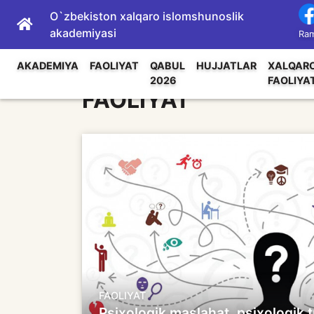
O`zbekiston xalqaro islomshunoslik
akademiyasi
Ram
AKADEMIYA
FAOLIYAT
QABUL
HUJJATLAR
XALQAR
2026
FAOLIYA
FAOLIYAT
FAOLIYAT
Psixologik maslahat, psixologik t