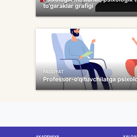
to‘garaklar grafigi
FAOLIYAT
Professor-o‘qituvchilarga psixol
AKADEMIYA
XALQA