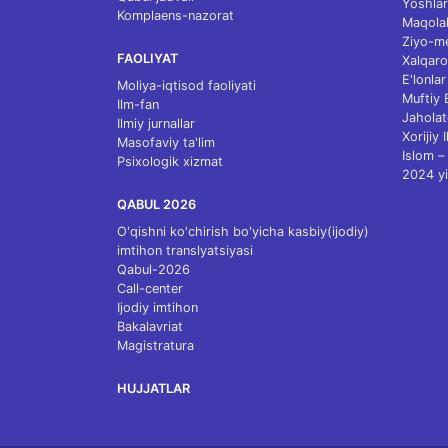
Yoshlar
Komplaens-nazorat
Maqolal
Ziyo-m
FAOLIYAT
Xalqaro
E'lonlar
Moliya-iqtisod faoliyati
Muftiy
Ilm-fan
Jaholat
Ilmiy jurnallar
Xorijiy 
Masofaviy ta'lim
Islom – 
Psixologik xizmat
2024 yi
QABUL 2026
O'qishni ko'chirish bo'yicha kasbiy(ijodiy)
imtihon translyatsiyasi
Qabul-2026
Call-center
Ijodiy imtihon
Bakalavriat
Magistratura
HUJJATLAR