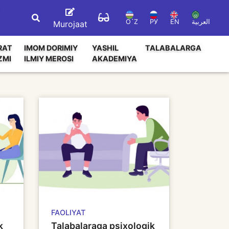
O`Z
РУ
EN
العربية
Murojaat
RAT
IMOM DORIMIY
YASHIL
TALABALARGA
ZMI
ILMIY MEROSI
AKADEMIYA
FAOLIYAT
k
Talabalaraga psixologik