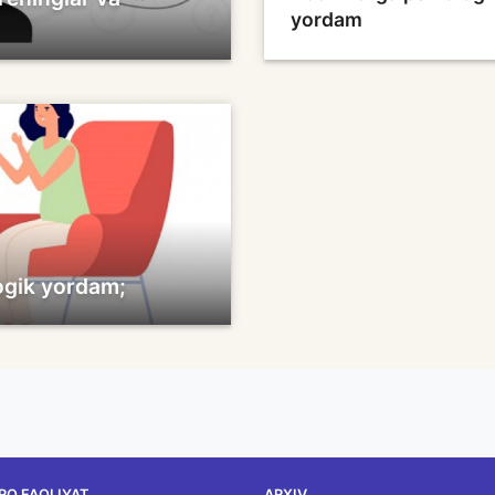
yordam
ogik yordam;
RO FAOLIYAT
ARXIV