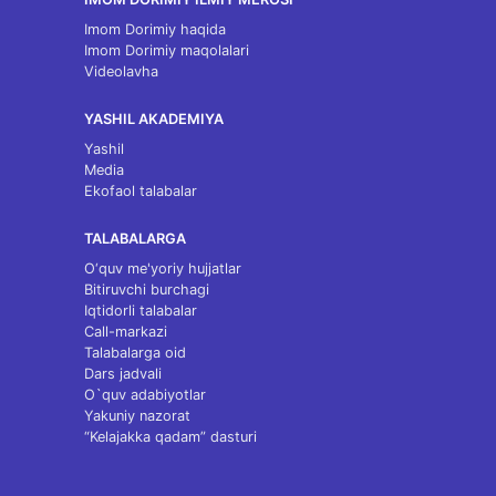
Imom Dorimiy haqida
Imom Dorimiy maqolalari
Videolavha
YASHIL AKADEMIYA
Yashil
Media
Ekofaol talabalar
TALABALARGA
O‘quv me'yoriy hujjatlar
Bitiruvchi burchagi
Iqtidorli talabalar
Call-markazi
Talabalarga oid
Dars jadvali
O`quv adabiyotlar
Yakuniy nazorat
“Kelajakka qadam” dasturi