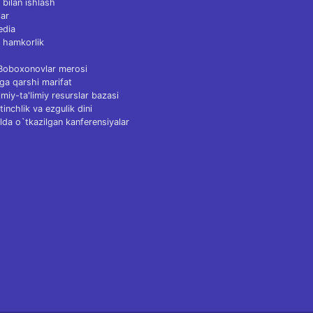
 bilan ishlash
ar
edia
 hamkorlik
 Boboxonovlar merosi
ga qarshi marifat
Ilmiy-ta'limiy resurslar bazasi
tinchlik va ezgulik dini
lda o`tkazilgan kanferensiyalar