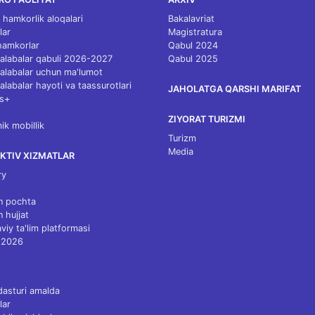
 hamkorlik aloqalari
Bakalavriat
lar
Magistratura
 hamkorlar
Qabul 2024
 talabalar qabuli 2026-2027
Qabul 2025
 talabalar uchun ma'lumot
talabalar hayoti va taassurotlari
JAHOLATGA QARSHI MARIFAT
s+
ZIYORAT TURIZMI
k mobillik
Turizm
Media
KTIV XIZMATLAR
ry
n pochta
n hujjat
viy ta'lim platformasi
 2026
dasturi amalda
lar