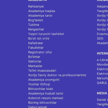
Rahbariyat
Xalqaro
Akademiya haqida
Yangilik
Akademiya tarixi
Xorijiy
Bog'lanish
Xorijiy
Tuzilma
Xorijiy
Kengashlar
Xorijiy 
Yuqori turuvchi tashkilot
Erasmu
Bo‘sh ish o‘rini
SDG
Kafedralar
Akademi
Fakultetlar
Registrator ofisi
INTERA
Bo‘limlar
e-Libra
Sektorlar
Moodle
Markazlar
Elektro
Ta'lim muassasalari
Elektro
Xorijiy faxriy doktor va professorlarimiz
Ma'sofa
Akademiya oromgohi
QABUL
Yoshlar ittifoqi
Bitiruvchilar klubi
MEDIA
Akademiya hududi tarixi
Axborot-resurs markazi
Davlat 
Bizning bitiruvchilar
Yangilik
Qabul jadvali