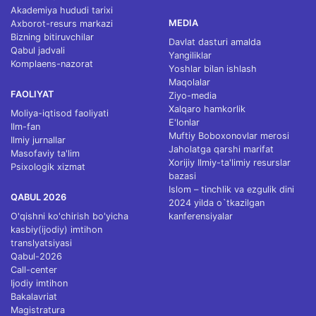
Akademiya hududi tarixi
MEDIA
Axborot-resurs markazi
Bizning bitiruvchilar
Davlat dasturi amalda
Qabul jadvali
Yangiliklar
Komplaens-nazorat
Yoshlar bilan ishlash
Maqolalar
FAOLIYAT
Ziyo-media
Xalqaro hamkorlik
Moliya-iqtisod faoliyati
E'lonlar
Ilm-fan
Muftiy Boboxonovlar merosi
Ilmiy jurnallar
Jaholatga qarshi marifat
Masofaviy ta'lim
Xorijiy Ilmiy-ta'limiy resurslar
Psixologik xizmat
bazasi
Islom – tinchlik va ezgulik dini
QABUL 2026
2024 yilda o`tkazilgan
O'qishni ko'chirish bo'yicha
kanferensiyalar
kasbiy(ijodiy) imtihon
translyatsiyasi
Qabul-2026
Call-center
Ijodiy imtihon
Bakalavriat
Magistratura