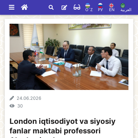
O`Z
РУ
EN
العربية
24.06.2026
30
London iqtisodiyot va siyosiy
fanlar maktabi professori