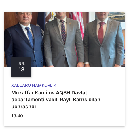
JUL
18
XALQARO HAMKORLIK
Muzaffar Kamilov AQSH Davlat
departamenti vakili Rayli Barns bilan
uchrashdi
19:40