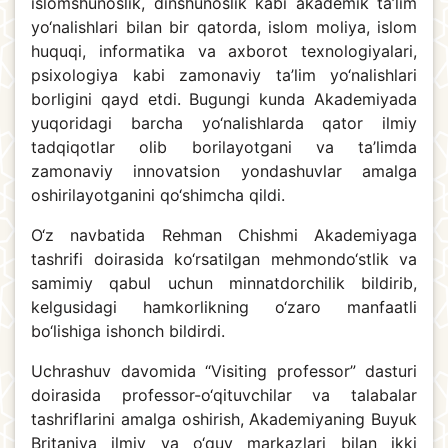
islomshunoslik, dinshunoslik kabi akademik ta’lim
yo‘nalishlari bilan bir qatorda, islom moliya, islom
huquqi, informatika va axborot texnologiyalari,
psixologiya kabi zamonaviy ta’lim yo‘nalishlari
borligini qayd etdi. Bugungi kunda Akademiyada
yuqoridagi barcha yo‘nalishlarda qator ilmiy
tadqiqotlar olib borilayotgani va ta’limda
zamonaviy innovatsion yondashuvlar amalga
oshirilayotganini qo‘shimcha qildi.
O‘z navbatida Rehman Chishmi Akademiyaga
tashrifi doirasida ko‘rsatilgan mehmondo‘stlik va
samimiy qabul uchun minnatdorchilik bildirib,
kelgusidagi hamkorlikning o‘zaro manfaatli
bo‘lishiga ishonch bildirdi.
Uchrashuv davomida “Visiting professor” dasturi
doirasida professor-o‘qituvchilar va talabalar
tashriflarini amalga oshirish, Akademiyaning Buyuk
Britaniya ilmiy va o‘quv markazlari bilan ikki