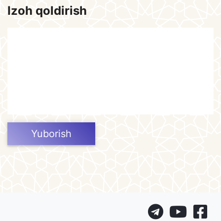
Izoh qoldirish
Yuborish