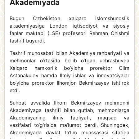
Akademiyada
Bugun O‘zbekiston xalqaro islomshunoslik
akademiyasiga London iqtisodiyot va siyosiy
fanlar maktabi (LSE) professori Rehman Chishmi
tashrif buyurdi.
Tashrif munosabati bilan Akademiya rahbariyati va
mehmonlar o‘rtasida bo‘lib o‘tgan uchrashuvda
Xalqaro hamkorlik bo‘yicha prorektor Olim
Astanakulov hamda Ilmiy ishlar va innovatsiyalar
bo‘yicha prorektor Ilhomjon Bekmirzayev ishtirok
etdi.
Suhbat avvalida Ilhom Bekmirzayev mehmonni
Akademiyaga tashrifi bilan qutlab, mehmonlarga
Akademiyaning ilmiy faoliyati, maqsad va
vazifalari to‘g‘risida ma’lumot berdi. Shuningdek,
Akademiyada davlat ta’lim muassasasi sifatida