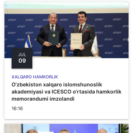
JUL
09
XALQARO HAMKORLIK
O‘zbekiston xalqaro islomshunoslik
akademiyasi va ICESCO o‘rtasida hamkorlik
memorandumi imzolandi
16:16