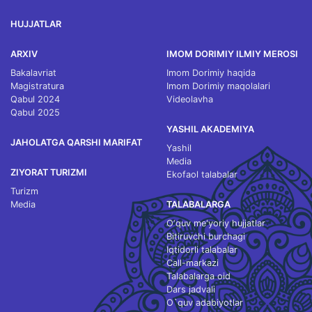
HUJJATLAR
ARXIV
IMOM DORIMIY ILMIY MEROSI
Bakalavriat
Imom Dorimiy haqida
Magistratura
Imom Dorimiy maqolalari
Qabul 2024
Videolavha
Qabul 2025
YASHIL AKADEMIYA
JAHOLATGA QARSHI MARIFAT
Yashil
Media
ZIYORAT TURIZMI
Ekofaol talabalar
Turizm
Media
TALABALARGA
O‘quv me'yoriy hujjatlar
Bitiruvchi burchagi
Iqtidorli talabalar
Call-markazi
Talabalarga oid
Dars jadvali
O`quv adabiyotlar