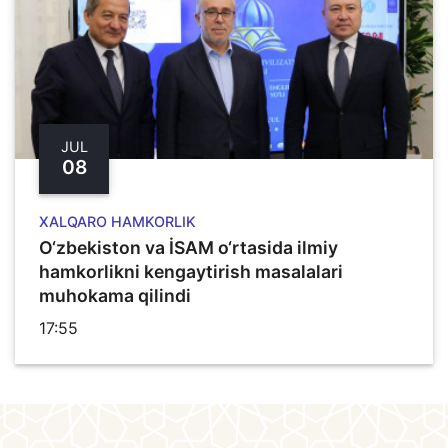
JUL
08
XALQARO HAMKORLIK
O‘zbekiston va İSAM o‘rtasida ilmiy
hamkorlikni kengaytirish masalalari
muhokama qilindi
17:55