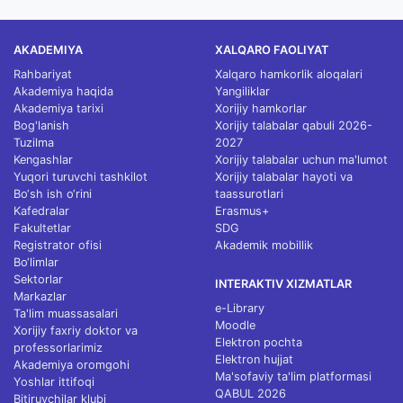
AKADEMIYA
XALQARO FAOLIYAT
Rahbariyat
Xalqaro hamkorlik aloqalari
Akademiya haqida
Yangiliklar
Akademiya tarixi
Xorijiy hamkorlar
Bog'lanish
Xorijiy talabalar qabuli 2026-
Tuzilma
2027
Kengashlar
Xorijiy talabalar uchun ma'lumot
Yuqori turuvchi tashkilot
Xorijiy talabalar hayoti va
Bo‘sh ish o‘rini
taassurotlari
Kafedralar
Erasmus+
Fakultetlar
SDG
Registrator ofisi
Akademik mobillik
Bo‘limlar
Sektorlar
INTERAKTIV XIZMATLAR
Markazlar
e-Library
Ta'lim muassasalari
Moodle
Xorijiy faxriy doktor va
Elektron pochta
professorlarimiz
Elektron hujjat
Akademiya oromgohi
Ma'sofaviy ta'lim platformasi
Yoshlar ittifoqi
QABUL 2026
Bitiruvchilar klubi