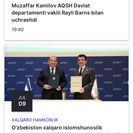
Muzaffar Kamilov AQSH Davlat
departamenti vakili Rayli Barns bilan
uchrashdi
19:40
JUL
09
XALQARO HAMKORLIK
O‘zbekiston xalqaro islomshunoslik