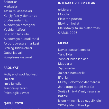
Sektorlar
INTERAKTIV XIZMATLAR
Markazlar
e-Library
Ta'lim muassasalari
Moodle
Xorijiy faxriy doktor va
Elektron pochta
professorlarimiz
Elektron hujjat
Akademiya oromgohi
Ma'sofaviy ta'lim platformasi
Yoshlar ittifoqi
QABUL 2026
Bitiruvchilar klubi
Akademiya hududi tarixi
MEDIA
Axborot-resurs markazi
Bizning bitiruvchilar
Davlat dasturi amalda
Qabul jadvali
Yangiliklar
Komplaens-nazorat
Yoshlar bilan ishlash
Maqolalar
FAOLIYAT
Ziyo-media
Xalqaro hamkorlik
Moliya-iqtisod faoliyati
E'lonlar
Ilm-fan
Muftiy Boboxonovlar merosi
Ilmiy jurnallar
Jaholatga qarshi marifat
Masofaviy ta'lim
Xorijiy Ilmiy-ta'limiy resurslar
Psixologik xizmat
bazasi
Islom – tinchlik va ezgulik dini
QABUL 2026
2024 yilda o`tkazilgan