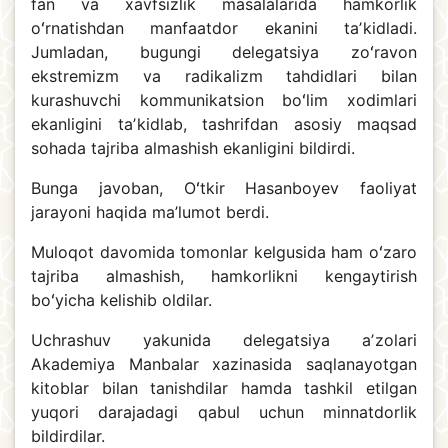
fan va xavfsizlik masalalarida hamkorlik
oʻrnatishdan manfaatdor ekanini taʼkidladi.
Jumladan, bugungi delegatsiya zoʻravon
ekstremizm va radikalizm tahdidlari bilan
kurashuvchi kommunikatsion boʻlim xodimlari
ekanligini taʼkidlab, tashrifdan asosiy maqsad
sohada tajriba almashish ekanligini bildirdi.
Bunga javoban, Oʻtkir Hasanboyev faoliyat
jarayoni haqida ma’lumot berdi.
Muloqot davomida tomonlar kelgusida ham oʻzaro
tajriba almashish, hamkorlikni kengaytirish
boʻyicha kelishib oldilar.
Uchrashuv yakunida delegatsiya aʼzolari
Akademiya Manbalar xazinasida saqlanayotgan
kitoblar bilan tanishdilar hamda tashkil etilgan
yuqori darajadagi qabul uchun minnatdorlik
bildirdilar.