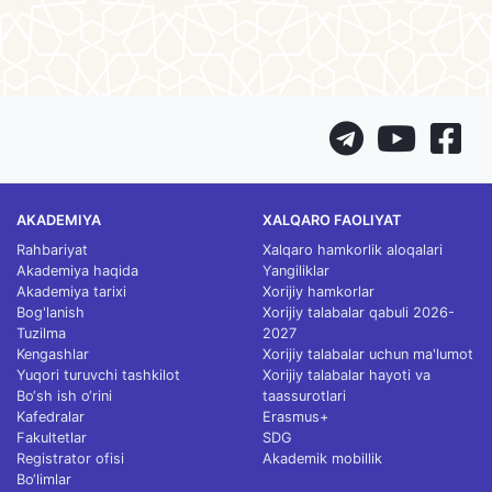
AKADEMIYA
XALQARO FAOLIYAT
Rahbariyat
Xalqaro hamkorlik aloqalari
Akademiya haqida
Yangiliklar
Akademiya tarixi
Xorijiy hamkorlar
Bog'lanish
Xorijiy talabalar qabuli 2026-
Tuzilma
2027
Kengashlar
Xorijiy talabalar uchun ma'lumot
Yuqori turuvchi tashkilot
Xorijiy talabalar hayoti va
Bo‘sh ish o‘rini
taassurotlari
Kafedralar
Erasmus+
Fakultetlar
SDG
Registrator ofisi
Akademik mobillik
Bo‘limlar