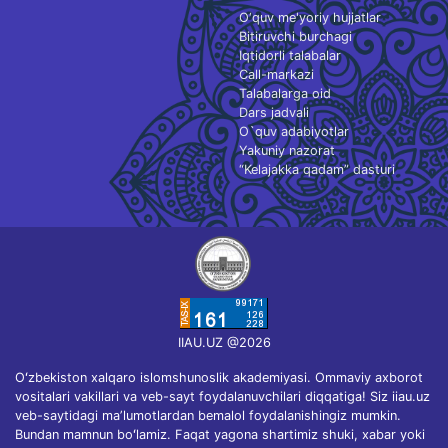
O‘quv me'yoriy hujjatlar
Bitiruvchi burchagi
Iqtidorli talabalar
Call-markazi
Talabalarga oid
Dars jadvali
O`quv adabiyotlar
Yakuniy nazorat
“Kelajakka qadam” dasturi
IIAU.UZ @2026
Oʻzbekiston xalqaro islomshunoslik akademiyasi. Ommaviy axborot
vositalari vakillari va veb-sayt foydalanuvchilari diqqatiga! Siz iiau.uz
veb-saytidagi maʼlumotlardan bemalol foydalanishingiz mumkin.
Bundan mamnun boʻlamiz. Faqat yagona shartimiz shuki, xabar yoki