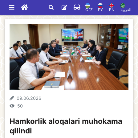
O`Z
РУ
EN
العربية
09.06.2026
50
Hamkorlik aloqalari muhokama
qilindi