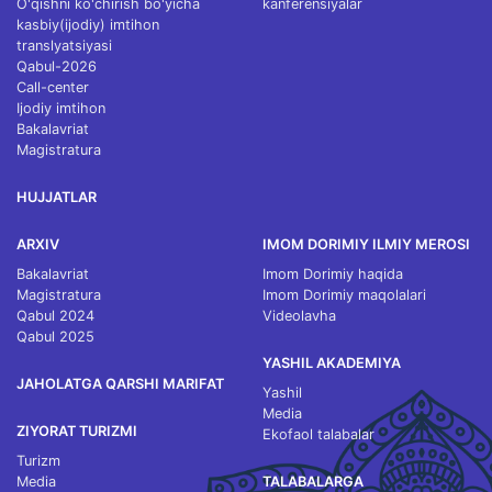
O'qishni ko'chirish bo'yicha
kanferensiyalar
kasbiy(ijodiy) imtihon
translyatsiyasi
Qabul-2026
Call-center
Ijodiy imtihon
Bakalavriat
Magistratura
HUJJATLAR
ARXIV
IMOM DORIMIY ILMIY MEROSI
Bakalavriat
Imom Dorimiy haqida
Magistratura
Imom Dorimiy maqolalari
Qabul 2024
Videolavha
Qabul 2025
YASHIL AKADEMIYA
JAHOLATGA QARSHI MARIFAT
Yashil
Media
ZIYORAT TURIZMI
Ekofaol talabalar
Turizm
Media
TALABALARGA