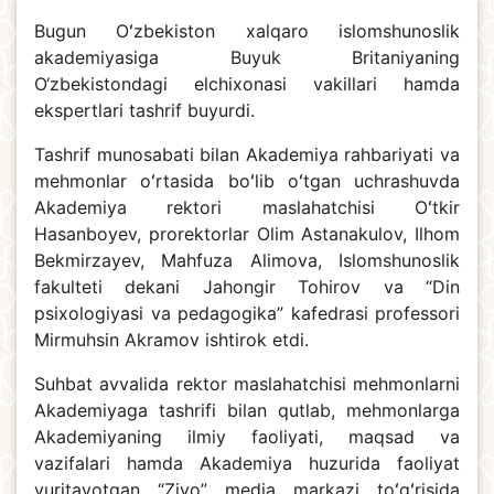
Bugun Oʻzbekiston xalqaro islomshunoslik
akademiyasiga Buyuk Britaniyaning
O‘zbekistondagi elchixonasi vakillari hamda
ekspertlari tashrif buyurdi.
Tashrif munosabati bilan Akademiya rahbariyati va
mehmonlar oʻrtasida boʻlib oʻtgan uchrashuvda
Akademiya rektori maslahatchisi Oʻtkir
Hasanboyev, prorektorlar Olim Astanakulov, Ilhom
Bekmirzayev, Mahfuza Alimova, Islomshunoslik
fakulteti dekani Jahongir Tohirov va “Din
psixologiyasi va pedagogika” kafedrasi professori
Mirmuhsin Akramov ishtirok etdi.
Suhbat avvalida rektor maslahatchisi mehmonlarni
Akademiyaga tashrifi bilan qutlab, mehmonlarga
Akademiyaning ilmiy faoliyati, maqsad va
vazifalari hamda Akademiya huzurida faoliyat
yuritayotgan “Ziyo” media markazi toʻgʻrisida