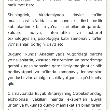
maʼlumot berdi.
Shuningdek, Akademiyada davlat taʼlim
muassasasi sifatida islomshunoslik, dinshunoslik
kabi akademik taʼlim yoʻnalishlari bilan bir qatorda,
xalqaro moliya, informatika va axborot
texnologiyalari, psixologiya kabi zamonaviy taʼlim
yoʻnalishlari borligini qayd etdi.
Bugungi kunda Akademiyada yuqoridagi barcha
yoʻnalishlarda, xususan ekstremizm va terrorizmga
qarshi kurash sohasida qator ilmiy tadqiqotlar olib
borilayotgani va taʼlimda zamonaviy innovatsion
yondashuvlar amalga oshirilayotganini qoʻshimcha
qildi.
Oʻz navbatida Buyuk Britaniyaning O‘zbekistondagi
elchixonasi vakillari hamda ekspertlari Buyuk
Britaniya hukumati dunyo mamlakatlari bilan taʼlim,