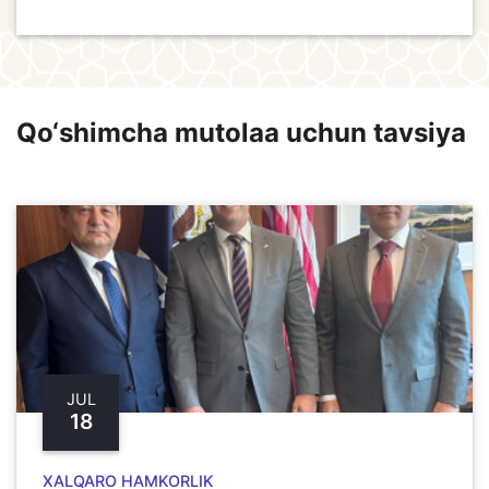
Qo‘shimcha mutolaa uchun tavsiya
JUL
18
XALQARO HAMKORLIK