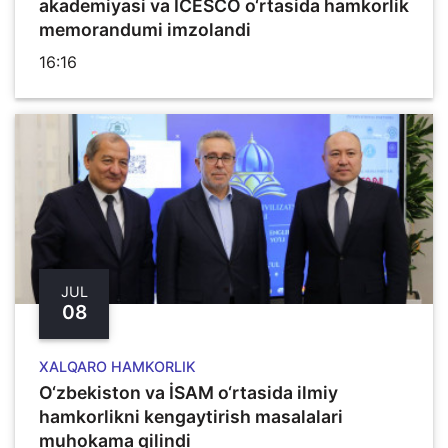
akademiyasi va ICESCO o‘rtasida hamkorlik
memorandumi imzolandi
16:16
JUL
08
XALQARO HAMKORLIK
O‘zbekiston va İSAM o‘rtasida ilmiy
hamkorlikni kengaytirish masalalari
muhokama qilindi