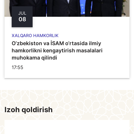
JUL
08
XALQARO HAMKORLIK
O‘zbekiston va İSAM o‘rtasida ilmiy
hamkorlikni kengaytirish masalalari
muhokama qilindi
17:55
Izoh qoldirish