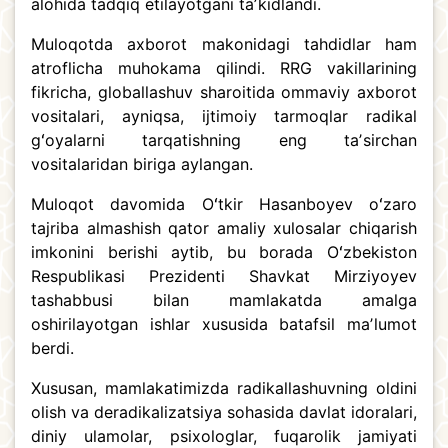
alohida tadqiq etilayotgani taʼkidlandi.
Muloqotda axborot makonidagi tahdidlar ham
atroflicha muhokama qilindi. RRG vakillarining
fikricha, globallashuv sharoitida ommaviy axborot
vositalari, ayniqsa, ijtimoiy tarmoqlar radikal
gʻoyalarni tarqatishning eng taʼsirchan
vositalaridan biriga aylangan.
Muloqot davomida Oʻtkir Hasanboyev oʻzaro
tajriba almashish qator amaliy xulosalar chiqarish
imkonini berishi aytib, bu borada Oʻzbekiston
Respublikasi Prezidenti Shavkat Mirziyoyev
tashabbusi bilan mamlakatda amalga
oshirilayotgan ishlar xususida batafsil maʼlumot
berdi.
Xususan, mamlakatimizda radikallashuvning oldini
olish va deradikalizatsiya sohasida davlat idoralari,
diniy ulamolar, psixologlar, fuqarolik jamiyati