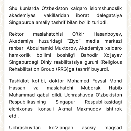
Shu kunlarda Oʻzbekiston xalqaro islomshunoslik
akademiyasi vakillaridan iborat delegatsiya
Singapurda amaliy tashrif bilan bo‘lib turibdi.
Rektor maslahatchisi Oʻtkir Hasanboyev,
Akademiya huzuridagi “Ziyo” media markazi
rahbari Abdulhamid Muxtorov, Akademiya xalqaro
hamkorlik boʻlimi boshligʻi Bahodir Xo‘jayev
Singapurdagi Diniy reabilitatsiya guruhi (Religious
Rehabilitation Group (RRG)ga tashrif buyurdi.
Tashkilot kotibi, doktor Mohamed Feysal Mohd
Hassan va maslahatchi Muborak Habib
Muhammad qabul qildi. Uchrashuvda Oʻzbekiston
Respublikasining Singapur Respublikasidagi
elchixonasi konsuli Akmal Maxmudov ishtirok
etdi.
Uchrashuvdan koʻzlangan asosiy maqsad