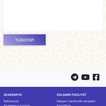
Yuborish
AKADEMIYA
XALQARO FAOLIYAT
Rahbariyat
Xalqaro hamkorlik aloqalari
Akademiya haqida
Yangiliklar