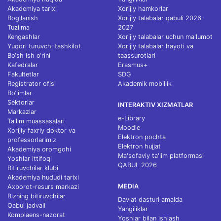
Akademiya tarixi
Xorijiy hamkorlar
Bog'lanish
Xorijiy talabalar qabuli 2026-
Tuzilma
2027
Kengashlar
Xorijiy talabalar uchun ma'lumot
Yuqori turuvchi tashkilot
Xorijiy talabalar hayoti va
Bo‘sh ish o‘rini
taassurotlari
Kafedralar
Erasmus+
Fakultetlar
SDG
Registrator ofisi
Akademik mobillik
Bo‘limlar
Sektorlar
INTERAKTIV XIZMATLAR
Markazlar
e-Library
Ta'lim muassasalari
Moodle
Xorijiy faxriy doktor va
Elektron pochta
professorlarimiz
Elektron hujjat
Akademiya oromgohi
Ma'sofaviy ta'lim platformasi
Yoshlar ittifoqi
QABUL 2026
Bitiruvchilar klubi
Akademiya hududi tarixi
MEDIA
Axborot-resurs markazi
Bizning bitiruvchilar
Davlat dasturi amalda
Qabul jadvali
Yangiliklar
Komplaens-nazorat
Yoshlar bilan ishlash