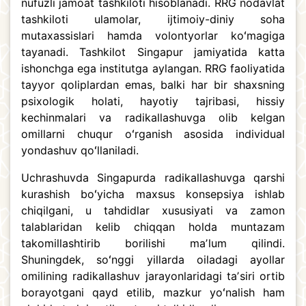
nufuzli jamoat tashkiloti hisoblanadi. RRG nodavlat
tashkiloti ulamolar, ijtimoiy-diniy soha
mutaxassislari hamda volontyorlar koʻmagiga
tayanadi. Tashkilot Singapur jamiyatida katta
ishonchga ega institutga aylangan. RRG faoliyatida
tayyor qoliplardan emas, balki har bir shaxsning
psixologik holati, hayotiy tajribasi, hissiy
kechinmalari va radikallashuvga olib kelgan
omillarni chuqur oʻrganish asosida individual
yondashuv qoʻllaniladi.
Uchrashuvda Singapurda radikallashuvga qarshi
kurashish boʻyicha maxsus konsepsiya ishlab
chiqilgani, u tahdidlar xususiyati va zamon
talablaridan kelib chiqqan holda muntazam
takomillashtirib borilishi maʼlum qilindi.
Shuningdek, soʻnggi yillarda oiladagi ayollar
omilining radikallashuv jarayonlaridagi taʼsiri ortib
borayotgani qayd etilib, mazkur yoʻnalish ham