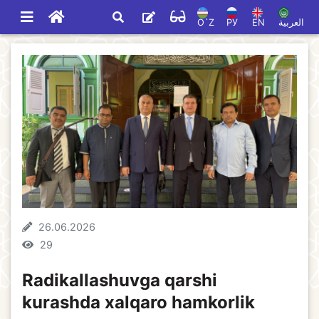
O`Z
РУ
EN
العربية
26.06.2026
29
Radikallashuvga qarshi
kurashda xalqaro hamkorlik