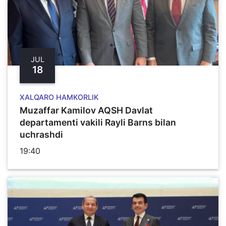
JUL
18
XALQARO HAMKORLIK
Muzaffar Kamilov AQSH Davlat
departamenti vakili Rayli Barns bilan
uchrashdi
19:40