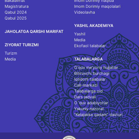
Bakalavriat
Imom Dorimiy haqida
Magistratura
Imom Dorimiy maqolalari
Qabul 2024
Videolavha
Qabul 2025
YASHIL AKADEMIYA
JAHOLATGA QARSHI MARIFAT
Yashil
Media
ZIYORAT TURIZMI
Ekofaol talabalar
Turizm
Media
TALABALARGA
O‘quv me'yoriy hujjatlar
Bitiruvchi burchagi
Iqtidorli talabalar
Call-markazi
Talabalarga oid
Dars jadvali
O`quv adabiyotlar
Yakuniy nazorat
“Kelajakka qadam” dasturi