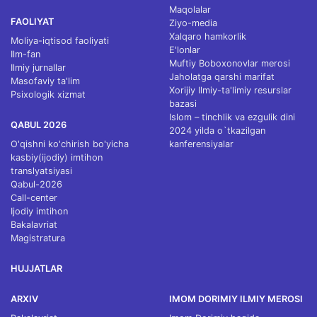
Maqolalar
FAOLIYAT
Ziyo-media
Xalqaro hamkorlik
Moliya-iqtisod faoliyati
E'lonlar
Ilm-fan
Muftiy Boboxonovlar merosi
Ilmiy jurnallar
Jaholatga qarshi marifat
Masofaviy ta'lim
Xorijiy Ilmiy-ta'limiy resurslar
Psixologik xizmat
bazasi
Islom – tinchlik va ezgulik dini
QABUL 2026
2024 yilda o`tkazilgan
O'qishni ko'chirish bo'yicha
kanferensiyalar
kasbiy(ijodiy) imtihon
translyatsiyasi
Qabul-2026
Call-center
Ijodiy imtihon
Bakalavriat
Magistratura
HUJJATLAR
ARXIV
IMOM DORIMIY ILMIY MEROSI