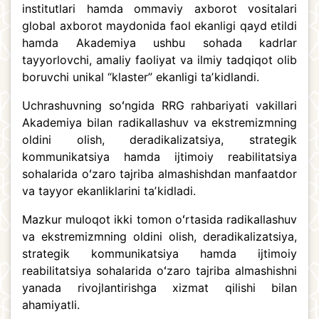
institutlari hamda ommaviy axborot vositalari
global axborot maydonida faol ekanligi qayd etildi
hamda Akademiya ushbu sohada kadrlar
tayyorlovchi, amaliy faoliyat va ilmiy tadqiqot olib
boruvchi unikal “klaster” ekanligi taʼkidlandi.
Uchrashuvning soʻngida RRG rahbariyati vakillari
Akademiya bilan radikallashuv va ekstremizmning
oldini olish, deradikalizatsiya, strategik
kommunikatsiya hamda ijtimoiy reabilitatsiya
sohalarida oʻzaro tajriba almashishdan manfaatdor
va tayyor ekanliklarini taʼkidladi.
Mazkur muloqot ikki tomon oʻrtasida radikallashuv
va ekstremizmning oldini olish, deradikalizatsiya,
strategik kommunikatsiya hamda ijtimoiy
reabilitatsiya sohalarida oʻzaro tajriba almashishni
yanada rivojlantirishga xizmat qilishi bilan
ahamiyatli.