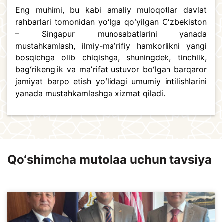
Eng muhimi, bu kabi amaliy muloqotlar davlat
rahbarlari tomonidan yoʻlga qoʻyilgan Oʻzbekiston
– Singapur munosabatlarini yanada
mustahkamlash, ilmiy-maʼrifiy hamkorlikni yangi
bosqichga olib chiqishga, shuningdek, tinchlik,
bagʻrikenglik va maʼrifat ustuvor boʻlgan barqaror
jamiyat barpo etish yoʻlidagi umumiy intilishlarini
yanada mustahkamlashga xizmat qiladi.
Qo‘shimcha mutolaa uchun tavsiya