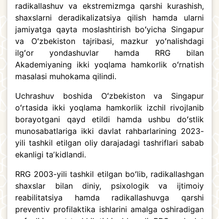
radikallashuv va ekstremizmga qarshi kurashish,
shaxslarni deradikalizatsiya qilish hamda ularni
jamiyatga qayta moslashtirish boʻyicha Singapur
va Oʻzbekiston tajribasi, mazkur yoʻnalishdagi
ilgʻor yondashuvlar hamda RRG bilan
Akademiyaning ikki yoqlama hamkorlik oʻrnatish
masalasi muhokama qilindi.
Uchrashuv boshida Oʻzbekiston va Singapur
oʻrtasida ikki yoqlama hamkorlik izchil rivojlanib
borayotgani qayd etildi hamda ushbu doʻstlik
munosabatlariga ikki davlat rahbarlarining 2023-
yili tashkil etilgan oliy darajadagi tashriflari sabab
ekanligi taʼkidlandi.
RRG 2003-yili tashkil etilgan boʻlib, radikallashgan
shaxslar bilan diniy, psixologik va ijtimoiy
reabilitatsiya hamda radikallashuvga qarshi
preventiv profilaktika ishlarini amalga oshiradigan