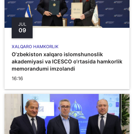
JUL
09
XALQARO HAMKORLIK
O‘zbekiston xalqaro islomshunoslik
akademiyasi va ICESCO o‘rtasida hamkorlik
memorandumi imzolandi
16:16