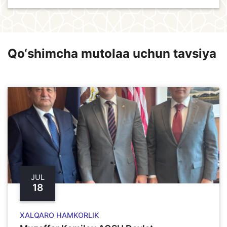
Qo‘shimcha mutolaa uchun tavsiya
JUL
18
XALQARO HAMKORLIK