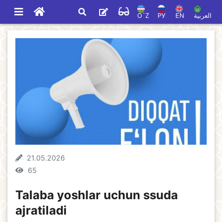
O`Z
РУ
EN
العربية
21.05.2026
65
Talaba yoshlar uchun ssuda
ajratiladi