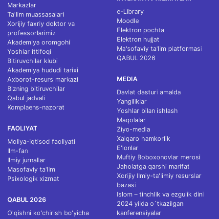
Markazlar
e-Library
Ta'lim muassasalari
Moodle
Xorijiy faxriy doktor va
Elektron pochta
professorlarimiz
Elektron hujjat
Akademiya oromgohi
Ma'sofaviy ta'lim platformasi
Yoshlar ittifoqi
QABUL 2026
Bitiruvchilar klubi
Akademiya hududi tarixi
MEDIA
Axborot-resurs markazi
Bizning bitiruvchilar
Davlat dasturi amalda
Qabul jadvali
Yangiliklar
Komplaens-nazorat
Yoshlar bilan ishlash
Maqolalar
FAOLIYAT
Ziyo-media
Xalqaro hamkorlik
Moliya-iqtisod faoliyati
E'lonlar
Ilm-fan
Muftiy Boboxonovlar merosi
Ilmiy jurnallar
Jaholatga qarshi marifat
Masofaviy ta'lim
Xorijiy Ilmiy-ta'limiy resurslar
Psixologik xizmat
bazasi
Islom – tinchlik va ezgulik dini
QABUL 2026
2024 yilda o`tkazilgan
O'qishni ko'chirish bo'yicha
kanferensiyalar