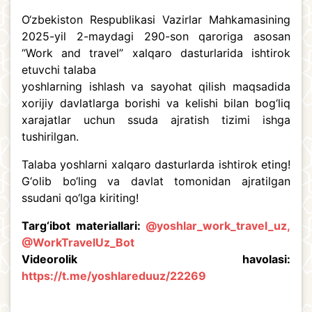
O‘zbekiston Respublikasi Vazirlar Mahkamasining
2025-yil 2-maydagi 290-son qaroriga asosan
“Work and travel” xalqaro dasturlarida ishtirok
etuvchi talaba
yoshlarning ishlash va sayohat qilish maqsadida
xorijiy davlatlarga borishi va kelishi bilan bog‘liq
xarajatlar uchun ssuda ajratish tizimi ishga
tushirilgan.
Talaba yoshlarni xalqaro dasturlarda ishtirok eting!
G‘olib bo‘ling va davlat tomonidan ajratilgan
ssudani qo‘lga kiriting!
Targ‘ibot materiallari:
@yoshlar_work_travel_uz
,
@WorkTravelUz_Bot
Videorolik havolasi:
https://t.me/yoshlareduuz/22269