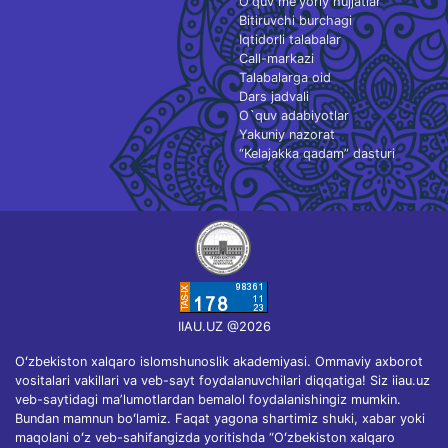
O‘quv me'yoriy hujjatlar
Bitiruvchi burchagi
Iqtidorli talabalar
Call-markazi
Talabalarga oid
Dars jadvali
O`quv adabiyotlar
Yakuniy nazorat
“Kelajakka qadam” dasturi
IIAU.UZ @2026
Oʻzbekiston xalqaro islomshunoslik akademiyasi. Ommaviy axborot
vositalari vakillari va veb-sayt foydalanuvchilari diqqatiga! Siz iiau.uz
veb-saytidagi maʼlumotlardan bemalol foydalanishingiz mumkin.
Bundan mamnun boʻlamiz. Faqat yagona shartimiz shuki, xabar yoki
maqolani oʻz veb-sahifangizda yoritishda “Oʻzbekiston xalqaro