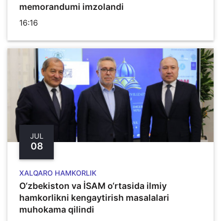
memorandumi imzolandi
16:16
JUL
08
XALQARO HAMKORLIK
O‘zbekiston va İSAM o‘rtasida ilmiy
hamkorlikni kengaytirish masalalari
muhokama qilindi