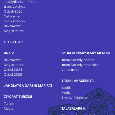
kasbiy(ijodiy) imtihon
translyatsiyasi
Qabul-2026
Call-center
Ijodiy imtihon
Bakalavriat
Magistratura
HUJJATLAR
ARXIV
IMOM DORIMIY ILMIY MEROSI
Bakalavriat
Imom Dorimiy haqida
Magistratura
Imom Dorimiy maqolalari
Qabul 2024
Videolavha
Qabul 2025
YASHIL AKADEMIYA
JAHOLATGA QARSHI MARIFAT
Yashil
Media
ZIYORAT TURIZMI
Ekofaol talabalar
Turizm
Media
TALABALARGA