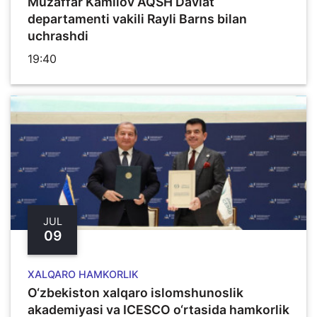
Muzaffar Kamilov AQSH Davlat
departamenti vakili Rayli Barns bilan
uchrashdi
19:40
JUL
09
XALQARO HAMKORLIK
O‘zbekiston xalqaro islomshunoslik
akademiyasi va ICESCO o‘rtasida hamkorlik