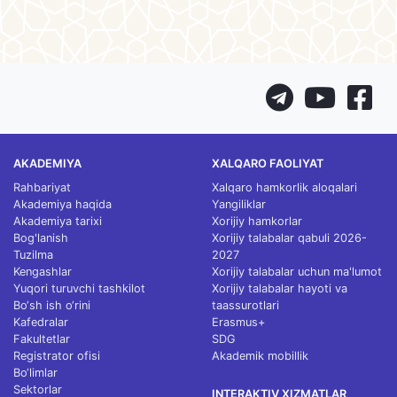
AKADEMIYA
XALQARO FAOLIYAT
Rahbariyat
Xalqaro hamkorlik aloqalari
Akademiya haqida
Yangiliklar
Akademiya tarixi
Xorijiy hamkorlar
Bog'lanish
Xorijiy talabalar qabuli 2026-
Tuzilma
2027
Kengashlar
Xorijiy talabalar uchun ma'lumot
Yuqori turuvchi tashkilot
Xorijiy talabalar hayoti va
Bo‘sh ish o‘rini
taassurotlari
Kafedralar
Erasmus+
Fakultetlar
SDG
Registrator ofisi
Akademik mobillik
Bo‘limlar
Sektorlar
INTERAKTIV XIZMATLAR