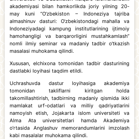
akademiyasi bilan hamkorlikda joriy yilning 20-
may kuni “O‘zbekiston – Indoneziya tajriba
almashinuv dasturi: O‘zbekistondagi mahalla va
Indoneziyadagi kampung institutlarining ijtimoiy
hamohangligi va barqarorligini mustahkamlash”
nomli ilmiy seminar va madaniy tadbir o‘tkazish
masalasi muhokama qilindi.
Xususan, elchixona tomonidan tadbir dasturining
dastlabki loyihasi taqdim etildi.
Uchrashuvda dastur loyihasiga akademiya
tomonidan takliflarni kiritgan holda
takomillashtirish, tadbirning madaniy qismida ikki
mamlakat urf-odatlari va milliy qadriyatlarini
namoyish etish, Jojakarta islom universiteti va
Alma Ata universitetlari hamda Akademiya
o‘rtasida Anglashuv memorandumlarini imzolash
kabi masalalar muhokama qilindi.