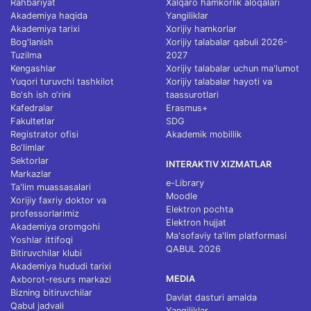
Rahbariyat
Xalqaro hamkorlik aloqalari
Akademiya haqida
Yangiliklar
Akademiya tarixi
Xorijiy hamkorlar
Bog'lanish
Xorijiy talabalar qabuli 2026-
Tuzilma
2027
Kengashlar
Xorijiy talabalar uchun ma'lumot
Yuqori turuvchi tashkilot
Xorijiy talabalar hayoti va
Bo‘sh ish o‘rini
taassurotlari
Kafedralar
Erasmus+
Fakultetlar
SDG
Registrator ofisi
Akademik mobillik
Bo‘limlar
Sektorlar
INTERAKTIV XIZMATLAR
Markazlar
e-Library
Ta'lim muassasalari
Moodle
Xorijiy faxriy doktor va
Elektron pochta
professorlarimiz
Elektron hujjat
Akademiya oromgohi
Ma'sofaviy ta'lim platformasi
Yoshlar ittifoqi
QABUL 2026
Bitiruvchilar klubi
Akademiya hududi tarixi
MEDIA
Axborot-resurs markazi
Bizning bitiruvchilar
Davlat dasturi amalda
Qabul jadvali
Yangiliklar