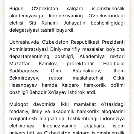
Bugun O‘zbekiston xalqaro islomshunoslik
akademiyasiga Indoneziyaning O‘zbekistondagi
elchisi Siti Ruhaini Juhayatin boshchiligidagi
delegatsiyasi tashrif buyurdi.
Uchrashuvda O‘zbekiston Respublikasi Prezidenti
Administratsiyasi Diniy-ma’rifiy masalalar bo‘yicha
departamentining boshlig‘i, Akademiya rektori
Muzaffar Kamilov, prorektorlar Habibullo
Sadibaqosev, Olim Astanakulov, Ilhom
Bekmirzayev, rektor maslahatchisi O‘tkir
Hasanbayev hamda Xalqaro hamkorlik bo‘limi
boshlig‘i Bahodir Xo‘jayev ishtirok etdi.
Muloqot davomida ikki mamlakat o‘rtasidagi
madaniy, ilmiy va akademik hamkorlik aloqalarini
rivojlantirish maqsadida Toshkentdagi Indoneziya
elchixonasi, Indeneziyaning Jojakarta islom
universiteti va O‘zbekiston xalqaro islomshunoslik