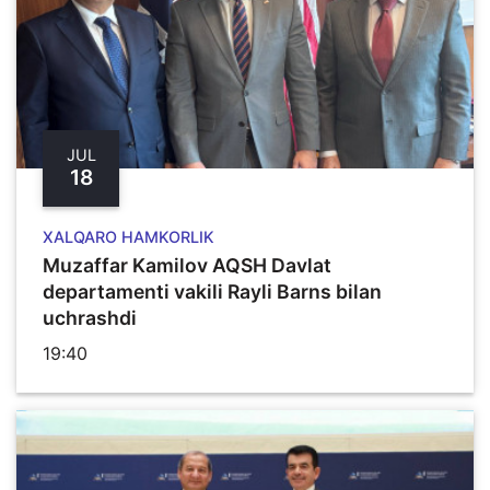
JUL
18
XALQARO HAMKORLIK
Muzaffar Kamilov AQSH Davlat
departamenti vakili Rayli Barns bilan
uchrashdi
19:40