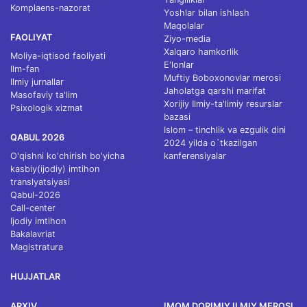
Komplaens-nazorat
Yoshlar bilan ishlash
Maqolalar
FAOLIYAT
Ziyo-media
Xalqaro hamkorlik
Moliya-iqtisod faoliyati
E'lonlar
Ilm-fan
Muftiy Boboxonovlar merosi
Ilmiy jurnallar
Jaholatga qarshi marifat
Masofaviy ta'lim
Xorijiy Ilmiy-ta'limiy resurslar
Psixologik xizmat
bazasi
Islom – tinchlik va ezgulik dini
QABUL 2026
2024 yilda o`tkazilgan
O'qishni ko'chirish bo'yicha
kanferensiyalar
kasbiy(ijodiy) imtihon
translyatsiyasi
Qabul-2026
Call-center
Ijodiy imtihon
Bakalavriat
Magistratura
HUJJATLAR
ARXIV
IMOM DORIMIY ILMIY MEROSI