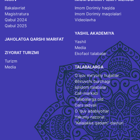
Bakalavriat
Imom Dorimiy haqida
Magistratura
Imom Dorimiy maqolalari
Qabul 2024
Videolavha
Qabul 2025
YASHIL AKADEMIYA
JAHOLATGA QARSHI MARIFAT
Yashil
Media
ZIYORAT TURIZMI
Ekofaol talabalar
Turizm
Media
TALABALARGA
O‘quv me'yoriy hujjatlar
Bitiruvchi burchagi
Iqtidorli talabalar
Call-markazi
Talabalarga oid
Dars jadvali
O`quv adabiyotlar
Yakuniy nazorat
“Kelajakka qadam” dasturi