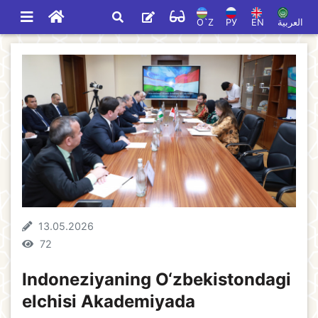
O`Z
РУ
EN
العربية
13.05.2026
72
Indoneziyaning O‘zbekistondagi
elchisi Akademiyada