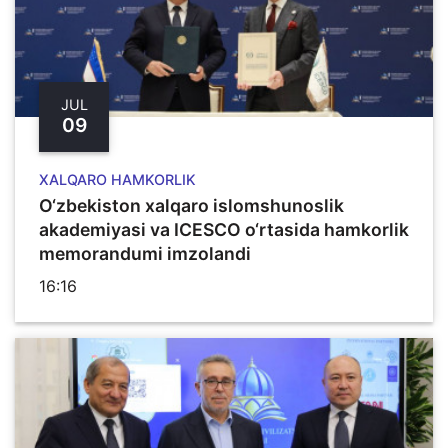
JUL
09
XALQARO HAMKORLIK
O‘zbekiston xalqaro islomshunoslik
akademiyasi va ICESCO o‘rtasida hamkorlik
memorandumi imzolandi
16:16