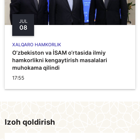
JUL
08
XALQARO HAMKORLIK
O‘zbekiston va İSAM o‘rtasida ilmiy
hamkorlikni kengaytirish masalalari
muhokama qilindi
17:55
Izoh qoldirish