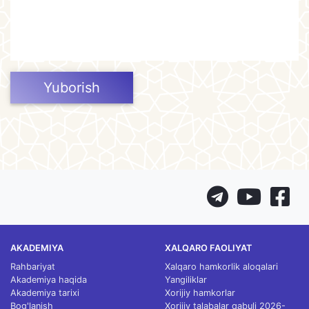
Yuborish
AKADEMIYA
XALQARO FAOLIYAT
Rahbariyat
Xalqaro hamkorlik aloqalari
Akademiya haqida
Yangiliklar
Akademiya tarixi
Xorijiy hamkorlar
Bog'lanish
Xorijiy talabalar qabuli 2026-