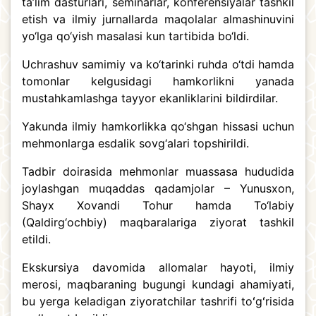
ta’lim dasturlari, seminarlar, konferensiyalar tashkil
etish va ilmiy jurnallarda maqolalar almashinuvini
yo‘lga qo‘yish masalasi kun tartibida bo‘ldi.
Uchrashuv samimiy va ko‘tarinki ruhda o‘tdi hamda
tomonlar kelgusidagi hamkorlikni yanada
mustahkamlashga tayyor ekanliklarini bildirdilar.
Yakunda ilmiy hamkorlikka qo‘shgan hissasi uchun
mehmonlarga esdalik sovg‘alari topshirildi.
Tadbir doirasida mehmonlar muassasa hududida
joylashgan muqaddas qadamjolar – Yunusxon,
Shayx Xovandi Tohur hamda To‘labiy
(Qaldirg‘ochbiy) maqbaralariga ziyorat tashkil
etildi.
Ekskursiya davomida allomalar hayoti, ilmiy
merosi, maqbaraning bugungi kundagi ahamiyati,
bu yerga keladigan ziyoratchilar tashrifi toʻgʻrisida