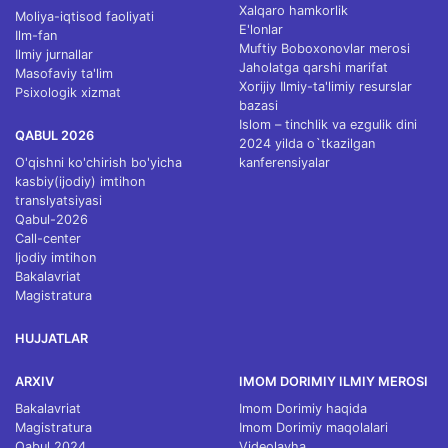
Xalqaro hamkorlik
Moliya-iqtisod faoliyati
E'lonlar
Ilm-fan
Muftiy Boboxonovlar merosi
Ilmiy jurnallar
Jaholatga qarshi marifat
Masofaviy ta'lim
Xorijiy Ilmiy-ta'limiy resurslar
Psixologik xizmat
bazasi
Islom – tinchlik va ezgulik dini
QABUL 2026
2024 yilda o`tkazilgan
O'qishni ko'chirish bo'yicha
kanferensiyalar
kasbiy(ijodiy) imtihon
translyatsiyasi
Qabul-2026
Call-center
Ijodiy imtihon
Bakalavriat
Magistratura
HUJJATLAR
ARXIV
IMOM DORIMIY ILMIY MEROSI
Bakalavriat
Imom Dorimiy haqida
Magistratura
Imom Dorimiy maqolalari
Qabul 2024
Videolavha