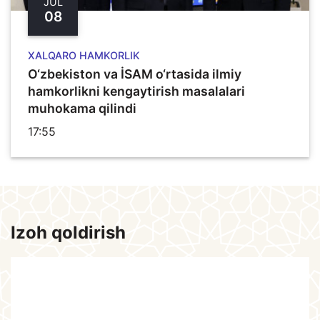
JUL
08
XALQARO HAMKORLIK
O‘zbekiston va İSAM o‘rtasida ilmiy
hamkorlikni kengaytirish masalalari
muhokama qilindi
17:55
Izoh qoldirish