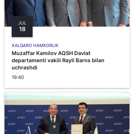
JUL
18
XALQARO HAMKORLIK
Muzaffar Kamilov AQSH Davlat
departamenti vakili Rayli Barns bilan
uchrashdi
19:40