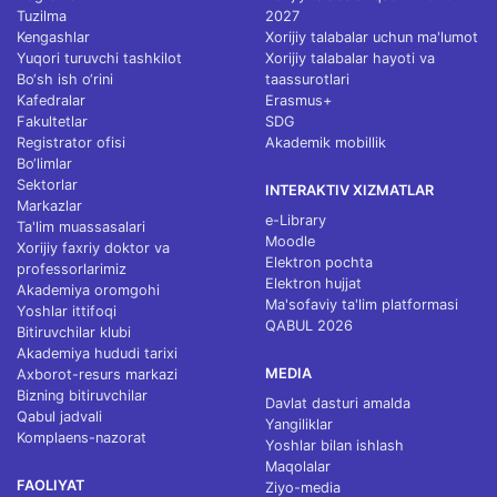
Tuzilma
2027
Kengashlar
Xorijiy talabalar uchun ma'lumot
Yuqori turuvchi tashkilot
Xorijiy talabalar hayoti va
Bo‘sh ish o‘rini
taassurotlari
Kafedralar
Erasmus+
Fakultetlar
SDG
Registrator ofisi
Akademik mobillik
Bo‘limlar
Sektorlar
INTERAKTIV XIZMATLAR
Markazlar
e-Library
Ta'lim muassasalari
Moodle
Xorijiy faxriy doktor va
Elektron pochta
professorlarimiz
Elektron hujjat
Akademiya oromgohi
Ma'sofaviy ta'lim platformasi
Yoshlar ittifoqi
QABUL 2026
Bitiruvchilar klubi
Akademiya hududi tarixi
MEDIA
Axborot-resurs markazi
Bizning bitiruvchilar
Davlat dasturi amalda
Qabul jadvali
Yangiliklar
Komplaens-nazorat
Yoshlar bilan ishlash
Maqolalar
FAOLIYAT
Ziyo-media