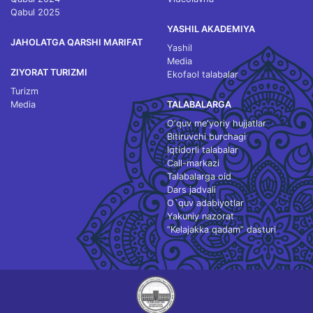
Qabul 2025
YASHIL AKADEMIYA
JAHOLATGA QARSHI MARIFAT
Yashil
Media
ZIYORAT TURIZMI
Ekofaol talabalar
Turizm
Media
TALABALARGA
O‘quv me'yoriy hujjatlar
Bitiruvchi burchagi
Iqtidorli talabalar
Call-markazi
Talabalarga oid
Dars jadvali
O`quv adabiyotlar
Yakuniy nazorat
“Kelajakka qadam” dasturi