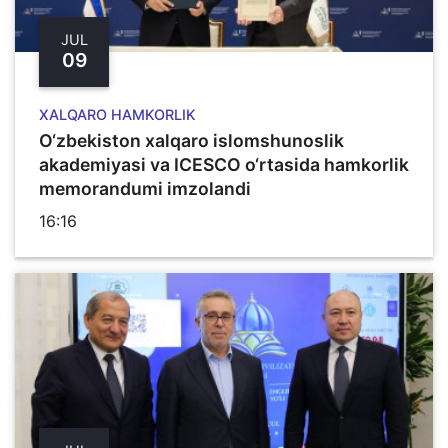
JUL
09
XALQARO HAMKORLIK
O‘zbekiston xalqaro islomshunoslik
akademiyasi va ICESCO o‘rtasida hamkorlik
memorandumi imzolandi
16:16