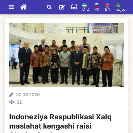
O`Z
РУ
EN
العربية
30.06.2026
32
Indoneziya Respublikasi Xalq
maslahat kengashi raisi