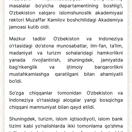
masalalar bo‘yicha departamentining boshlig‘i,
O‘zbekiston xalqaro islomshunoslik akademiyasi
rektori Muzaffar Kamilov boshchilidagi Akademiya
jamoasi kutib oldi.
Mazkur tadbir O‘zbekiston va Indoneziya
o‘rtasidagi do‘stona munosabatlar, ilm-fan, ta’lim,
madaniyat va turizm sohalaridagi hamkorlikni
yanada rivojlantirish, shuningdek, jamiyatda
bag‘rikenglik va ijtimoiy barqarorlikni
mustahkamlashga qaratilgani bilan ahamiyatli
bo‘ldi.
So‘zga chiqqanlar tomonidan O‘zbekiston va
Indoneziya o‘rtasidagi aloqalar yangi bosqichga
chiqqani mamnuniyat bilan qayd etildi.
Shuningdek, turizm, islom iqtisodiyoti, islom bank
tizimi kabi yo‘nalishlarda ikki tomonlama qo‘shma