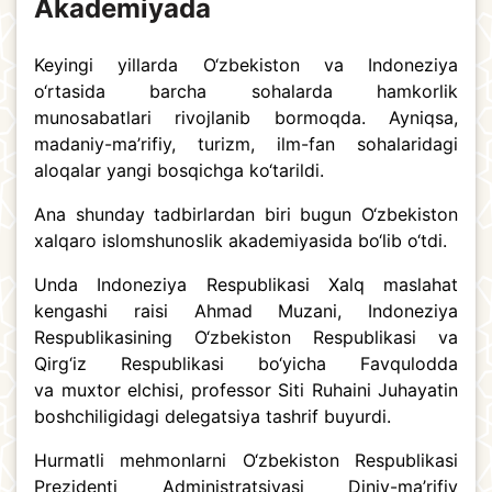
Akademiyada
Keyingi yillarda O‘zbekiston va Indoneziya
o‘rtasida barcha sohalarda hamkorlik
munosabatlari rivojlanib bormoqda. Ayniqsa,
madaniy-ma’rifiy, turizm, ilm-fan sohalaridagi
aloqalar yangi bosqichga ko‘tarildi.
Ana shunday tadbirlardan biri bugun O‘zbekiston
xalqaro islomshunoslik akademiyasida bo‘lib o‘tdi.
Unda Indoneziya Respublikasi Xalq maslahat
kengashi raisi Ahmad Muzani, Indoneziya
Respublikasining O‘zbekiston Respublikasi va
Qirg‘iz Respublikasi bo‘yicha Favqulodda
va muxtor elchisi, professor Siti Ruhaini Juhayatin
boshchiligidagi delegatsiya tashrif buyurdi.
Hurmatli mehmonlarni O‘zbekiston Respublikasi
Prezidenti Administratsiyasi Diniy-ma’rifiy