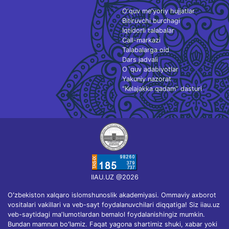
O‘quv me'yoriy hujjatlar
Bitiruvchi burchagi
Iqtidorli talabalar
Call-markazi
Talabalarga oid
Dars jadvali
O`quv adabiyotlar
Yakuniy nazorat
“Kelajakka qadam” dasturi
IIAU.UZ @2026
Oʻzbekiston xalqaro islomshunoslik akademiyasi. Ommaviy axborot
vositalari vakillari va veb-sayt foydalanuvchilari diqqatiga! Siz iiau.uz
veb-saytidagi maʼlumotlardan bemalol foydalanishingiz mumkin.
Bundan mamnun boʻlamiz. Faqat yagona shartimiz shuki, xabar yoki