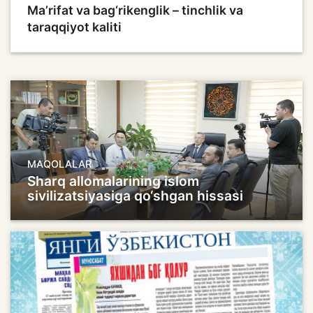
Ma’rifat va bag‘rikenglik – tinchlik va
taraqqiyot kaliti
MAQOLALAR
Sharq allomalarining islom
sivilizatsiyasiga qo‘shgan hissasi