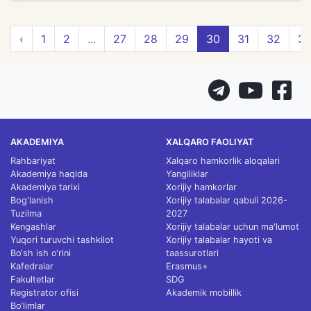
‹
1
2
...
27
28
29
30
31
32
3
AKADEMIYA
XALQARO FAOLIYAT
Rahbariyat
Xalqaro hamkorlik aloqalari
Akademiya haqida
Yangiliklar
Akademiya tarixi
Xorijiy hamkorlar
Bog'lanish
Xorijiy talabalar qabuli 2026-
Tuzilma
2027
Kengashlar
Xorijiy talabalar uchun ma'lumot
Yuqori turuvchi tashkilot
Xorijiy talabalar hayoti va
Bo‘sh ish o‘rini
taassurotlari
Kafedralar
Erasmus+
Fakultetlar
SDG
Registrator ofisi
Akademik mobillik
Bo‘limlar