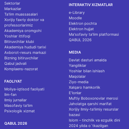
Sektorlar
INTERAKTIV XIZMATLAR
Markazlar
e-Library
Ta'lim muassasalari
Moodle
Xorijiy faxriy doktor va
Elektron pochta
professorlarimiz
Elektron hujjat
Akademiya oromgohi
Ma'sofaviy ta'lim platformasi
Yoshlar ittifoqi
QABUL 2026
Bitiruvchilar klubi
Akademiya hududi tarixi
MEDIA
Axborot-resurs markazi
Bizning bitiruvchilar
Davlat dasturi amalda
Qabul jadvali
Yangiliklar
Komplaens-nazorat
Yoshlar bilan ishlash
Maqolalar
FAOLIYAT
Ziyo-media
Xalqaro hamkorlik
Moliya-iqtisod faoliyati
E'lonlar
Ilm-fan
Muftiy Boboxonovlar merosi
Ilmiy jurnallar
Jaholatga qarshi marifat
Masofaviy ta'lim
Xorijiy Ilmiy-ta'limiy resurslar
Psixologik xizmat
bazasi
Islom – tinchlik va ezgulik dini
QABUL 2026
2024 yilda o`tkazilgan