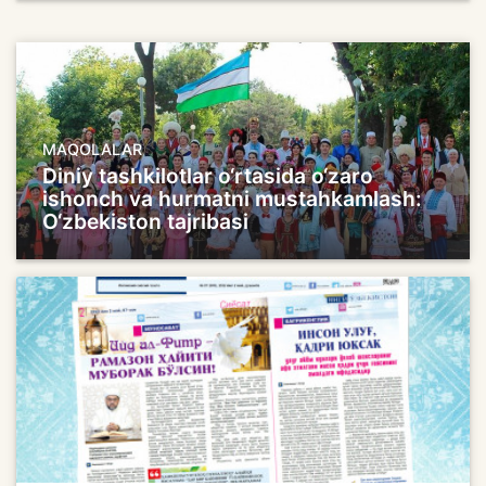
MAQOLALAR
Diniy tashkilotlar o‘rtasida o‘zaro
ishonch va hurmatni mustahkamlash:
O‘zbekiston tajribasi