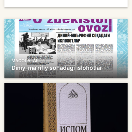
MAQOLALAR
Diniy-ma’rifiy sohadagi islohotlar