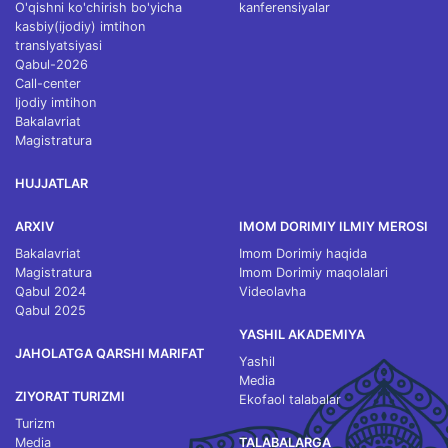
O'qishni ko'chirish bo'yicha
kanferensiyalar
kasbiy(ijodiy) imtihon
translyatsiyasi
Qabul-2026
Call-center
Ijodiy imtihon
Bakalavriat
Magistratura
HUJJATLAR
ARXIV
IMOM DORIMIY ILMIY MEROSI
Bakalavriat
Imom Dorimiy haqida
Magistratura
Imom Dorimiy maqolalari
Qabul 2024
Videolavha
Qabul 2025
YASHIL AKADEMIYA
JAHOLATGA QARSHI MARIFAT
Yashil
Media
ZIYORAT TURIZMI
Ekofaol talabalar
Turizm
Media
TALABALARGA