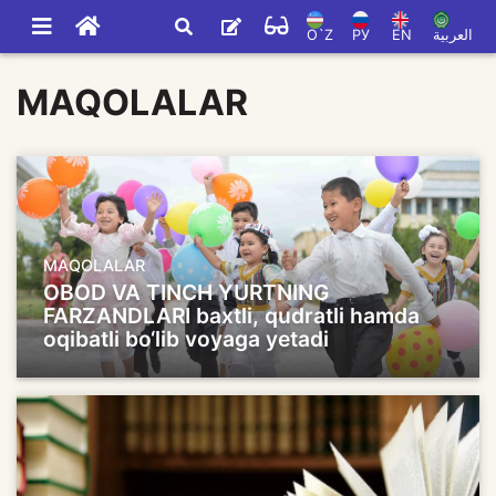
O`Z
РУ
EN
العربية
MAQOLALAR
MAQOLALAR
OBOD VA TINCH YURTNING
FARZANDLARI baxtli, qudratli hamda
oqibatli bo‘lib voyaga yetadi