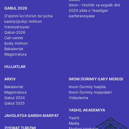
Islom – tinchlik va ezgulik dini
QABUL 2026
2024 yilda o`tkazilgan
O'qishni ko'chirish bo'yicha
kanferensiyalar
kasbiy(ijodiy) imtihon
translyatsiyasi
Qabul-2026
Call-center
Ijodiy imtihon
Bakalavriat
Magistratura
HUJJATLAR
ARXIV
IMOM DORIMIY ILMIY MEROSI
Bakalavriat
Imom Dorimiy haqida
Magistratura
Imom Dorimiy maqolalari
Qabul 2024
Videolavha
Qabul 2025
YASHIL AKADEMIYA
JAHOLATGA QARSHI MARIFAT
Yashil
Media
ZIYORAT TURIZMI
Ekofaol talabalar