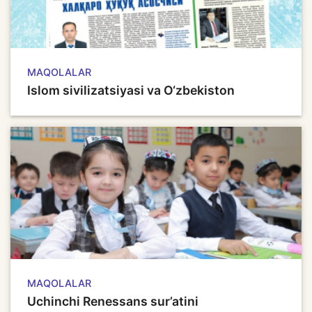
MAQOLALAR
Islom sivilizatsiyasi va O‘zbekiston
MAQOLALAR
Uchinchi Renessans sur’atini