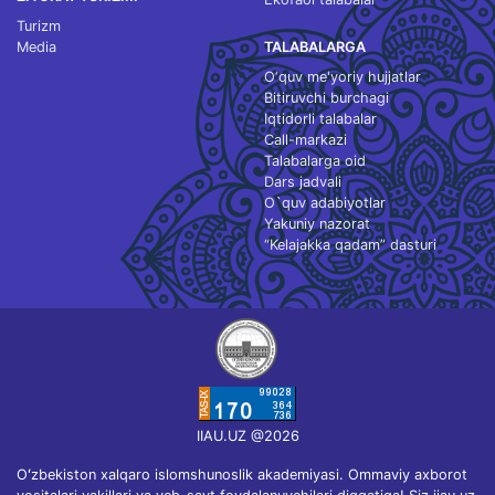
Turizm
Media
TALABALARGA
O‘quv me'yoriy hujjatlar
Bitiruvchi burchagi
Iqtidorli talabalar
Call-markazi
Talabalarga oid
Dars jadvali
O`quv adabiyotlar
Yakuniy nazorat
“Kelajakka qadam” dasturi
IIAU.UZ @2026
Oʻzbekiston xalqaro islomshunoslik akademiyasi. Ommaviy axborot