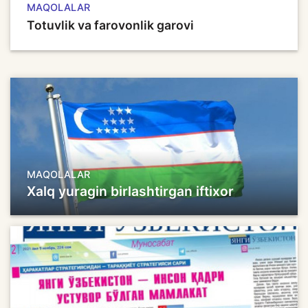
MAQOLALAR
Totuvlik va farovonlik garovi
MAQOLALAR
Xalq yuragin birlashtirgan iftixor