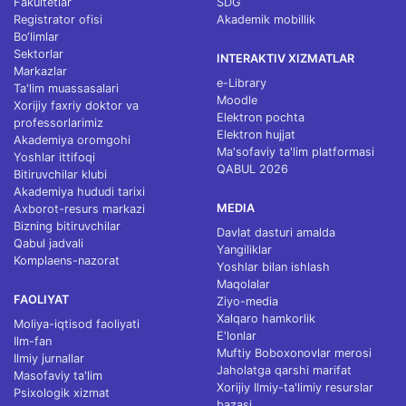
Fakultetlar
SDG
Registrator ofisi
Akademik mobillik
Bo‘limlar
Sektorlar
INTERAKTIV XIZMATLAR
Markazlar
e-Library
Ta'lim muassasalari
Moodle
Xorijiy faxriy doktor va
Elektron pochta
professorlarimiz
Elektron hujjat
Akademiya oromgohi
Ma'sofaviy ta'lim platformasi
Yoshlar ittifoqi
QABUL 2026
Bitiruvchilar klubi
Akademiya hududi tarixi
MEDIA
Axborot-resurs markazi
Bizning bitiruvchilar
Davlat dasturi amalda
Qabul jadvali
Yangiliklar
Komplaens-nazorat
Yoshlar bilan ishlash
Maqolalar
FAOLIYAT
Ziyo-media
Xalqaro hamkorlik
Moliya-iqtisod faoliyati
E'lonlar
Ilm-fan
Muftiy Boboxonovlar merosi
Ilmiy jurnallar
Jaholatga qarshi marifat
Masofaviy ta'lim
Xorijiy Ilmiy-ta'limiy resurslar
Psixologik xizmat
bazasi