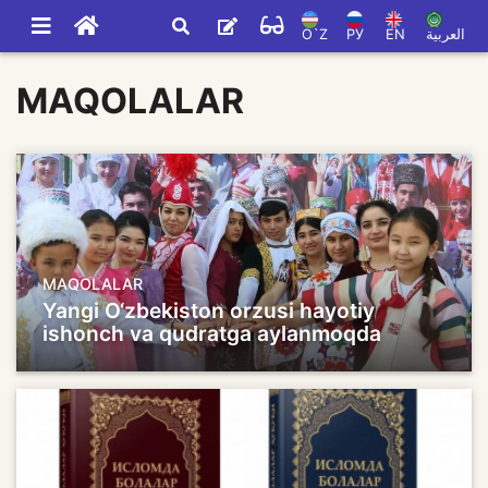
O`Z
РУ
EN
العربية
MAQOLALAR
MAQOLALAR
Yangi O‘zbekiston orzusi hayotiy
ishonch va qudratga aylanmoqda