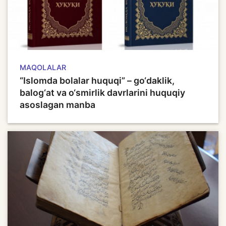
MAQOLALAR
“Islomda bolalar huquqi” – go‘daklik,
balog‘at va o‘smirlik davrlarini huquqiy
asoslagan manba