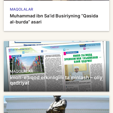
MAQOLALAR
Muhammad ibn Sa’id Busiriyning “Qasida
al-burda” asari
MAQOLALAR
Imon-eʼtiqod erkinligini taʼminlash – oliy
qadriyat