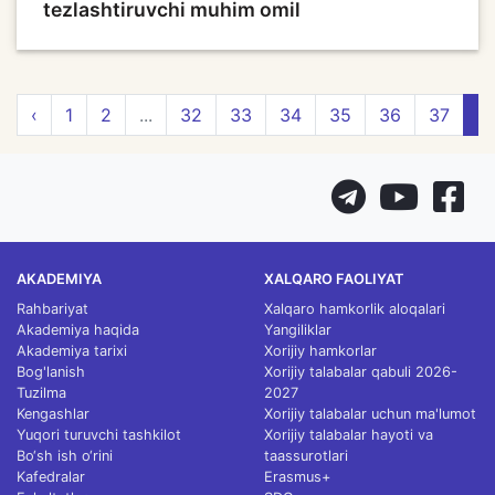
tezlashtiruvchi muhim omil
‹
1
2
...
32
33
34
35
36
37
3
AKADEMIYA
XALQARO FAOLIYAT
Rahbariyat
Xalqaro hamkorlik aloqalari
Akademiya haqida
Yangiliklar
Akademiya tarixi
Xorijiy hamkorlar
Bog'lanish
Xorijiy talabalar qabuli 2026-
Tuzilma
2027
Kengashlar
Xorijiy talabalar uchun ma'lumot
Yuqori turuvchi tashkilot
Xorijiy talabalar hayoti va
Bo‘sh ish o‘rini
taassurotlari
Kafedralar
Erasmus+