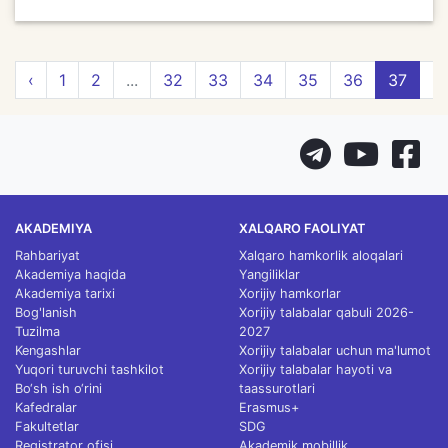
‹
1
2
...
32
33
34
35
36
37
3
AKADEMIYA
XALQARO FAOLIYAT
Rahbariyat
Xalqaro hamkorlik aloqalari
Akademiya haqida
Yangiliklar
Akademiya tarixi
Xorijiy hamkorlar
Bog'lanish
Xorijiy talabalar qabuli 2026-
Tuzilma
2027
Kengashlar
Xorijiy talabalar uchun ma'lumot
Yuqori turuvchi tashkilot
Xorijiy talabalar hayoti va
Bo‘sh ish o‘rini
taassurotlari
Kafedralar
Erasmus+
Fakultetlar
SDG
Registrator ofisi
Akademik mobillik