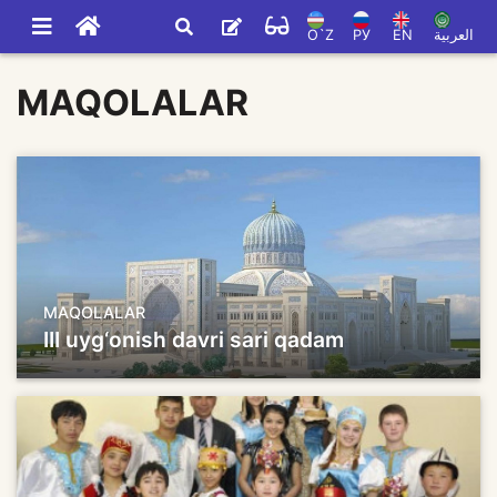
O`Z
РУ
EN
العربية
MAQOLALAR
MAQOLALAR
III uyg‘onish davri sari qadam