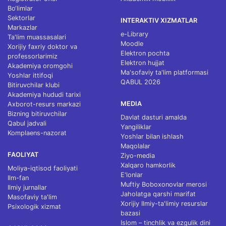
Bo‘limlar
Sektorlar
INTERAKTIV XIZMATLAR
Markazlar
e-Library
Ta'lim muassasalari
Moodle
Xorijiy faxriy doktor va
Elektron pochta
professorlarimiz
Elektron hujjat
Akademiya oromgohi
Ma'sofaviy ta'lim platformasi
Yoshlar ittifoqi
QABUL 2026
Bitiruvchilar klubi
Akademiya hududi tarixi
MEDIA
Axborot-resurs markazi
Bizning bitiruvchilar
Davlat dasturi amalda
Qabul jadvali
Yangiliklar
Komplaens-nazorat
Yoshlar bilan ishlash
Maqolalar
FAOLIYAT
Ziyo-media
Xalqaro hamkorlik
Moliya-iqtisod faoliyati
E'lonlar
Ilm-fan
Muftiy Boboxonovlar merosi
Ilmiy jurnallar
Jaholatga qarshi marifat
Masofaviy ta'lim
Xorijiy Ilmiy-ta'limiy resurslar
Psixologik xizmat
bazasi
Islom – tinchlik va ezgulik dini