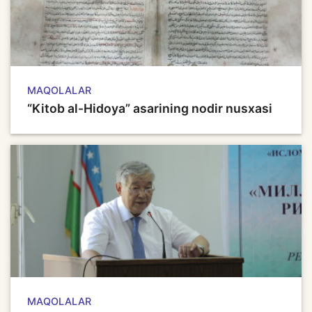
MAQOLALAR
“Kitob al-Hidoya” asarining nodir nusxasi
MAQOLALAR