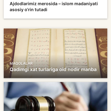
Ajdodlarimiz merosida – islom madaniyati
asosiy o‘rin tutadi
MAQOLALAR
Qadimgi xat turlariga oid nodir manba