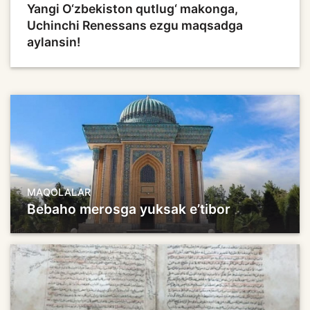
Yangi O‘zbekiston qutlug‘ makonga,
Uchinchi Renessans ezgu maqsadga
aylansin!
MAQOLALAR
Bebaho merosga yuksak e’tibor