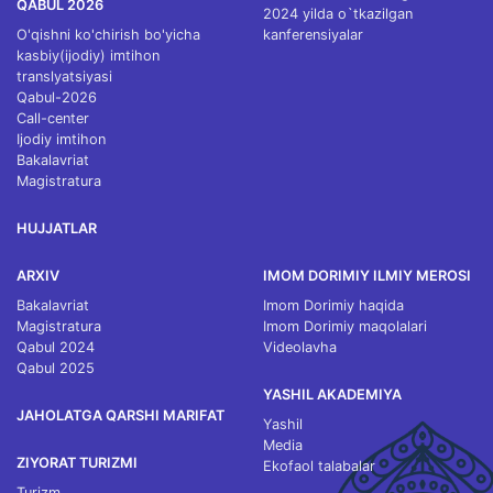
QABUL 2026
2024 yilda o`tkazilgan
O'qishni ko'chirish bo'yicha
kanferensiyalar
kasbiy(ijodiy) imtihon
translyatsiyasi
Qabul-2026
Call-center
Ijodiy imtihon
Bakalavriat
Magistratura
HUJJATLAR
ARXIV
IMOM DORIMIY ILMIY MEROSI
Bakalavriat
Imom Dorimiy haqida
Magistratura
Imom Dorimiy maqolalari
Qabul 2024
Videolavha
Qabul 2025
YASHIL AKADEMIYA
JAHOLATGA QARSHI MARIFAT
Yashil
Media
ZIYORAT TURIZMI
Ekofaol talabalar
Turizm