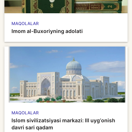
MAQOLALAR
Imom al-Buxoriyning adolati
MAQOLALAR
Islom sivilizatsiyasi markazi: III uyg‘onish
davri sari qadam