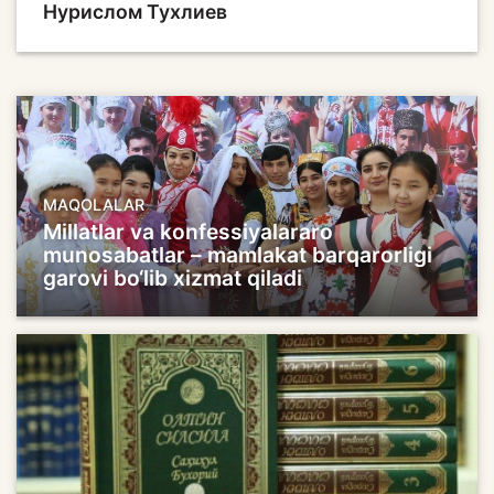
Нурислом Тухлиев
MAQOLALAR
Millatlar va konfessiyalararo
munosabatlar – mamlakat barqarorligi
garovi bo‘lib xizmat qiladi