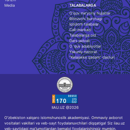
Media
TALABALARGA
O‘quv me'yoriy hujjatlar
Bitiruvchi burchagi
Iqtidorli talabalar
Call-markazi
Talabalarga oid
Dars jadvali
O`quv adabiyotlar
Yakuniy nazorat
“Kelajakka qadam” dasturi
IIAU.UZ @2026
Oʻzbekiston xalqaro islomshunoslik akademiyasi. Ommaviy axborot
vositalari vakillari va veb-sayt foydalanuvchilari diqqatiga! Siz iiau.uz
veb-saytidagi maʼlumotlardan bemalol foydalanishingiz mumkin.