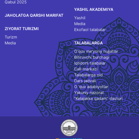
Qabul 2025
YASHIL AKADEMIYA
JAHOLATGA QARSHI MARIFAT
Yashil
Media
ZIYORAT TURIZMI
Ekofaol talabalar
Turizm
Media
TALABALARGA
O‘quv me'yoriy hujjatlar
Bitiruvchi burchagi
Iqtidorli talabalar
Call-markazi
Talabalarga oid
Dars jadvali
O`quv adabiyotlar
Yakuniy nazorat
“Kelajakka qadam” dasturi