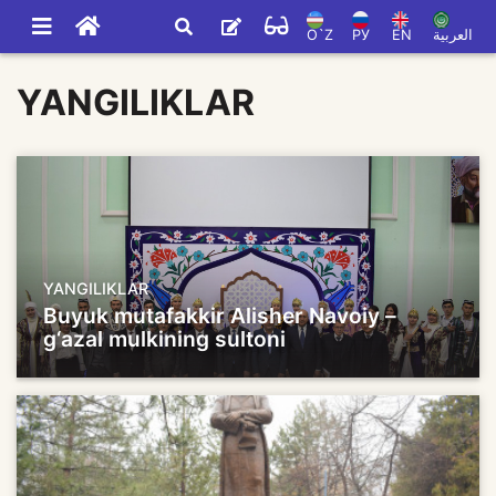
O`Z
РУ
EN
العربية
YANGILIKLAR
YANGILIKLAR
Buyuk mutafakkir Alisher Navoiy –
g‘azal mulkining sultoni