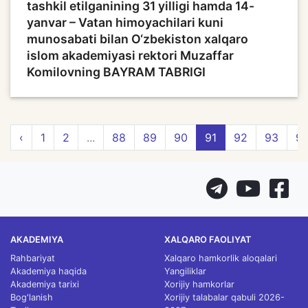
tashkil etilganining 31 yilligi hamda 14-
yanvar – Vatan himoyachilari kuni
munosabati bilan O‘zbekiston xalqaro
islom akademiyasi rektori Muzaffar
Komilovning BAYRAM TABRIGI
‹
1
2
...
88
89
90
91
92
93
9
AKADEMIYA
XALQARO FAOLIYAT
Rahbariyat
Xalqaro hamkorlik aloqalari
Akademiya haqida
Yangiliklar
Akademiya tarixi
Xorijiy hamkorlar
Bog'lanish
Xorijiy talabalar qabuli 2026-