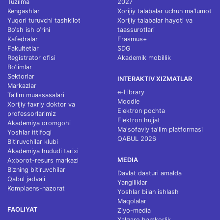
Tuzilma
2027
Kengashlar
Xorijiy talabalar uchun ma'lumot
Yuqori turuvchi tashkilot
Xorijiy talabalar hayoti va
Bo‘sh ish o‘rini
taassurotlari
Kafedralar
Erasmus+
Fakultetlar
SDG
Registrator ofisi
Akademik mobillik
Bo‘limlar
Sektorlar
INTERAKTIV XIZMATLAR
Markazlar
e-Library
Ta'lim muassasalari
Moodle
Xorijiy faxriy doktor va
Elektron pochta
professorlarimiz
Elektron hujjat
Akademiya oromgohi
Ma'sofaviy ta'lim platformasi
Yoshlar ittifoqi
QABUL 2026
Bitiruvchilar klubi
Akademiya hududi tarixi
MEDIA
Axborot-resurs markazi
Bizning bitiruvchilar
Davlat dasturi amalda
Qabul jadvali
Yangiliklar
Komplaens-nazorat
Yoshlar bilan ishlash
Maqolalar
FAOLIYAT
Ziyo-media
Xalqaro hamkorlik