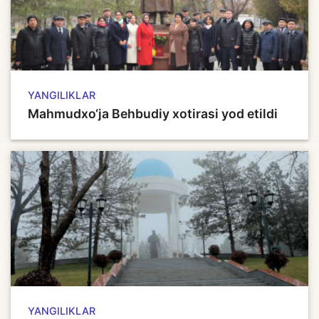
YANGILIKLAR
Mahmudxo‘ja Behbudiy xotirasi yod etildi
YANGILIKLAR