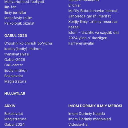
Moliya-iqtisod faoliyati
E'lonlar
Ilm-fan
Muftiy Boboxonovlar merosi
Ilmiy jurnallar
Jaholatga qarshi marifat
Masofaviy ta'lim
Xorijiy Ilmiy-ta'limiy resurslar
Psixologik xizmat
bazasi
Islom – tinchlik va ezgulik dini
QABUL 2026
2024 yilda o`tkazilgan
O'qishni ko'chirish bo'yicha
kanferensiyalar
kasbiy(ijodiy) imtihon
translyatsiyasi
Qabul-2026
Call-center
Ijodiy imtihon
Bakalavriat
Magistratura
HUJJATLAR
ARXIV
IMOM DORIMIY ILMIY MEROSI
Bakalavriat
Imom Dorimiy haqida
Magistratura
Imom Dorimiy maqolalari
Qabul 2024
Videolavha