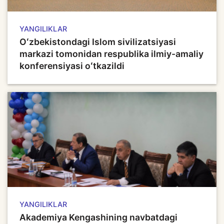
YANGILIKLAR
Oʻzbekistondagi Islom sivilizatsiyasi
markazi tomonidan respublika ilmiy-amaliy
konferensiyasi oʻtkazildi
YANGILIKLAR
Akademiya Kengashining navbatdagi