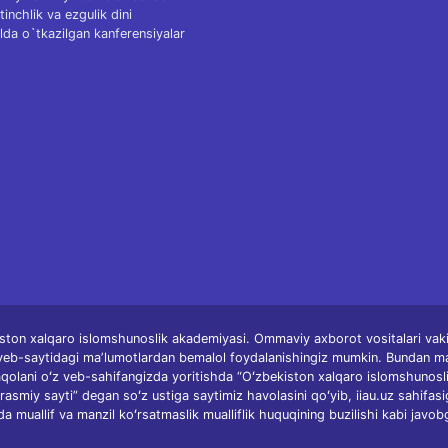
tinchlik va ezgulik dini
lda o`tkazilgan kanferensiyalar
ston xalqaro islomshunoslik akademiyasi. Ommaviy axborot vositalari vakill
 veb-saytidagi maʼlumotlardan bemalol foydalanishingiz mumkin. Bundan m
qolani oʻz veb-sahifangizda yoritishda “Oʻzbekiston xalqaro islomshunosl
rasmiy sayti” degan soʻz ustiga saytimiz havolasini qoʻyib, iiau.uz sahifasi
da muallif va manzil koʻrsatmaslik mualliflik huquqining buzilishi kabi javob