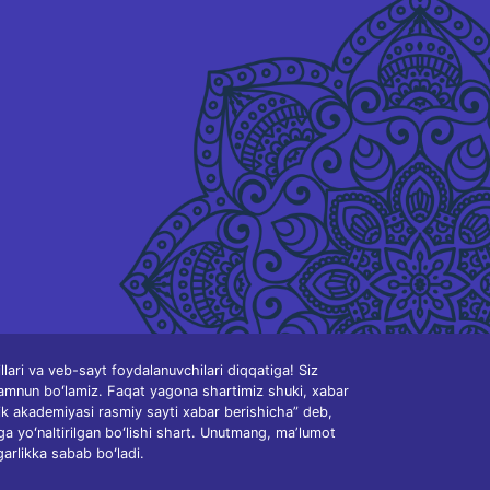
ari va veb-sayt foydalanuvchilari diqqatiga! Siz
amnun boʻlamiz. Faqat yagona shartimiz shuki, xabar
ik akademiyasi rasmiy sayti xabar berishicha” deb,
ga yoʻnaltirilgan boʻlishi shart. Unutmang, maʼlumot
garlikka sabab boʻladi.