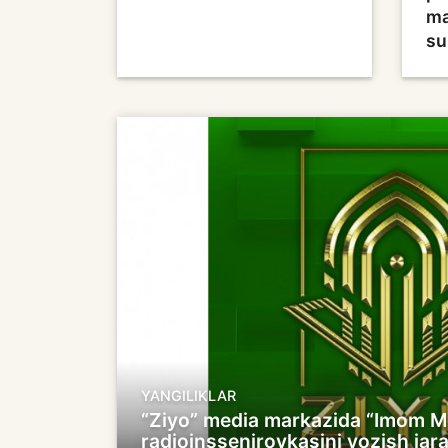
ma
su
YANGILIKLAR
“Ziyo” media markazida “Imom M
radioinssenirovkasini yozish jar