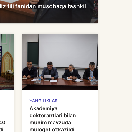
iz tili fanidan musobaqa tashkil
YANGILIKLAR
a
Akademiya
doktorantlari bilan
540
muhim mavzuda
di
muloqot o‘tkazildi