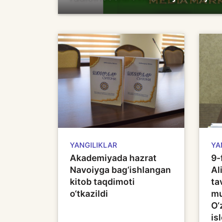
YANGILIKLAR
YA
Akademiyada hazrat
9-
Navoiyga bag‘ishlangan
Al
kitob taqdimoti
ta
o‘tkazildi
mu
O‘
is