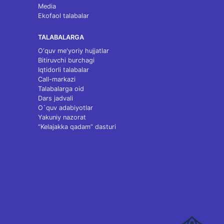
Media
Ekofaol talabalar
TALABALARGA
O‘quv me'yoriy hujjatlar
Bitiruvchi burchagi
Iqtidorli talabalar
Call-markazi
Talabalarga oid
Dars jadvali
O`quv adabiyotlar
Yakuniy nazorat
“Kelajakka qadam” dasturi