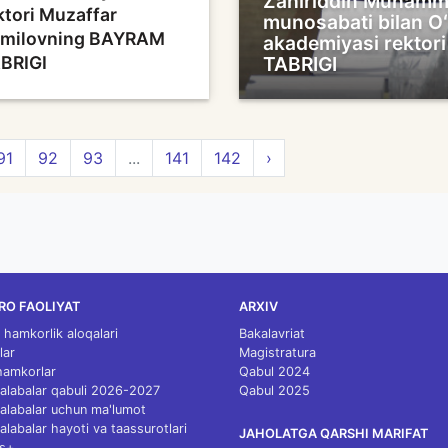
Zahiriddin Muhammad
ktori Muzaffar
munosabati bilan Oʻ
milovning BAYRAM
akademiyasi rektor
BRIGI
TABRIGI
91
92
93
...
141
142
›
RO FAOLIYAT
ARXIV
 hamkorlik aloqalari
Bakalavriat
lar
Magistratura
 hamkorlar
Qabul 2024
 talabalar qabuli 2026-2027
Qabul 2025
 talabalar uchun ma'lumot
talabalar hayoti va taassurotlari
JAHOLATGA QARSHI MARIFAT
s+