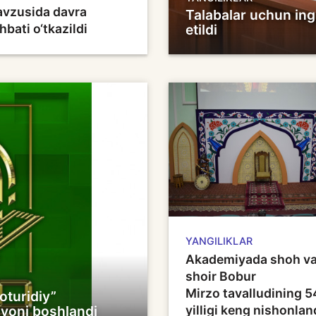
vzusida davra
Talabalar uchun ingl
hbati o‘tkazildi
etildi
YANGILIKLAR
Akademiyada shoh v
shoir Bobur
Mirzo tavalludining 
oturidiy”
ayoni boshlandi
yilligi keng nishonlan