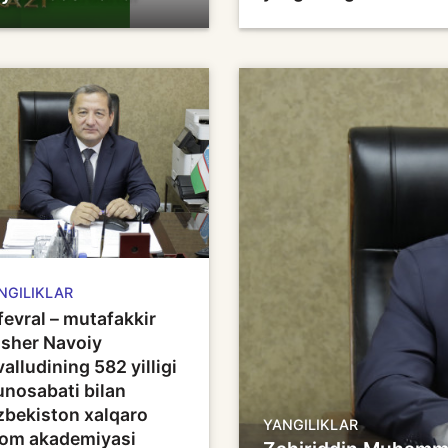
NGILIKLAR
fevral – mutafakkir
isher Navoiy
valludining 582 yilligi
nosabati bilan
zbekiston xalqaro
YANGILIKLAR
lom akademiyasi