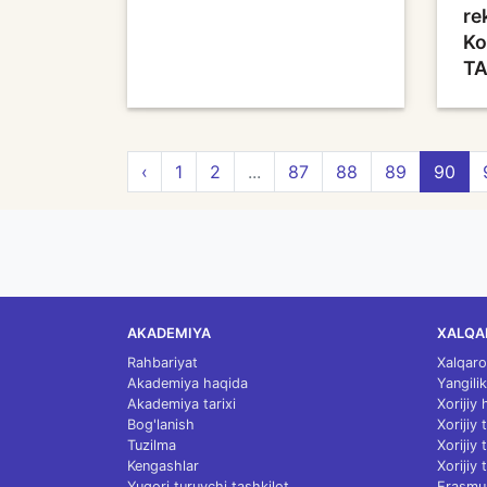
re
Ko
TA
‹
1
2
...
87
88
89
90
AKADEMIYA
XALQA
Rahbariyat
Xalqaro
Akademiya haqida
Yangilik
Akademiya tarixi
Xorijiy
Bog'lanish
Xorijiy
Tuzilma
Xorijiy
Kengashlar
Xorijiy 
Yuqori turuvchi tashkilot
Erasmu