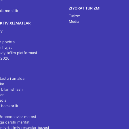
ZIYORAT TURIZMI
k mobillik
Turizm
Media
KTIV XIZMATLAR
ry
n pochta
n hujjat
viy ta'lim platformasi
 2026
dasturi amalda
lar
 bilan ishlash
ar
edia
 hamkorlik
 Boboxonovlar merosi
ga qarshi marifat
Ilmiy-ta'limiy resurslar bazasi