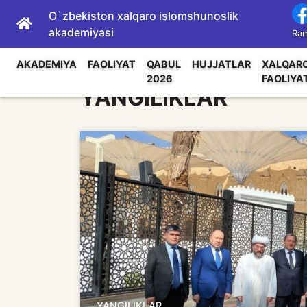
O`zbekiston xalqaro islomshunoslik
akademiyasi
Ram
AKADEMIYA
FAOLIYAT
QABUL
HUJJATLAR
XALQAR
2026
FAOLIYA
YANGILIKLAR
YANGILIKLAR