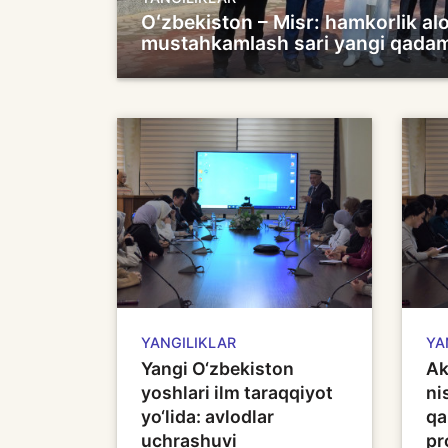
Oʻzbekiston – Misr: hamkorlik alo
mustahkamlash sari yangi qadam
YANGILIKLAR
YA
Yangi O‘zbekiston
Ak
yoshlari ilm taraqqiyot
ni
yo‘lida: avlodlar
qa
uchrashuvi
pr