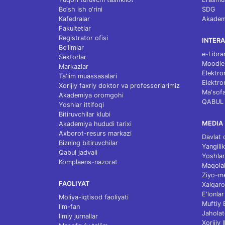
Bo‘sh ish o‘rini
SDG
Kafedralar
Akademi
Fakultetlar
Registrator ofisi
INTERA
Bo‘limlar
e-Libra
Sektorlar
Moodle
Markazlar
Elektro
Ta'lim muassasalari
Elektro
Xorijiy faxriy doktor va professorlarimiz
Ma'sofa
Akademiya oromgohi
QABUL
Yoshlar ittifoqi
Bitiruvchilar klubi
MEDIA
Akademiya hududi tarixi
Axborot-resurs markazi
Davlat 
Bizning bitiruvchilar
Yangilik
Qabul jadvali
Yoshlar
Komplaens-nazorat
Maqolal
Ziyo-m
FAOLIYAT
Xalqaro
E'lonlar
Moliya-iqtisod faoliyati
Muftiy
Ilm-fan
Jaholat
Ilmiy jurnallar
Xorijiy 