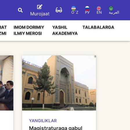
O`Z
РУ
EN
العربية
Murojaat
RAT
IMOM DORIMIY
YASHIL
TALABALARGA
ZMI
ILMIY MEROSI
AKADEMIYA
YANGILIKLAR
Magistraturaga qabul