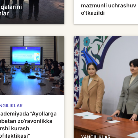
mazmunli uchrashuv
qalarini
lar
o‘tkazildi
NGILIKLAR
ademiyada “Ayollarga
sbatan zo‘ravonlikka
rshi kurash
ofilaktikasi”
YANGILIKLAR