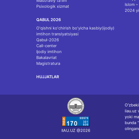
Masofaviy ta'lim
Islom – 
Psixologik xizmat
2024 yi
QABUL 2026
O'qishni ko'chirish bo'yicha kasbiy(ijodiy)
imtihon translyatsiyasi
Qabul-2026
Call-center
Ijodiy imtihon
Bakalavriat
Magistratura
HUJJATLAR
Oʻzbeki
iiau.uz
yoki ma
bunda “
olingan
IIAU.UZ @2026