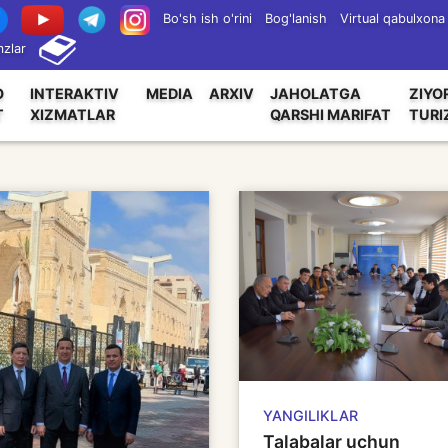
Bo'sh ish o'rini
Bog'lanish
Virtual qabulxona
zlar
O
INTERAKTIV
MEDIA
ARXIV
JAHOLATGA
ZIYO
T
XIZMATLAR
QARSHI MARIFAT
TURI
YANGILIKLAR
Talabalar uchun