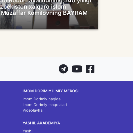
 Bobur tavalludining 540 yilligi
zbekiston xalqaro islom
i Muzaffar Komilovning BAYRAM
IMOM DORIMIY ILMIY MEROSI
Imom Dorimiy haqida
Imom Dorimiy maqolalari
Videolavha
YASHIL AKADEMIYA
Yashil