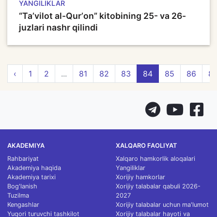
YANGILIKLAR
“Taʼvilot al-Qurʼon” kitobining 25- va 26-
juzlari nashr qilindi
‹
1
2
...
81
82
83
84
85
86
8
AKADEMIYA
XALQARO FAOLIYAT
Rahbariyat
Xalqaro hamkorlik aloqalari
Akademiya haqida
Yangiliklar
Akademiya tarixi
Xorijiy hamkorlar
Bog'lanish
Xorijiy talabalar qabuli 2026-
Tuzilma
2027
Kengashlar
Xorijiy talabalar uchun ma'lumot
Yuqori turuvchi tashkilot
Xorijiy talabalar hayoti va