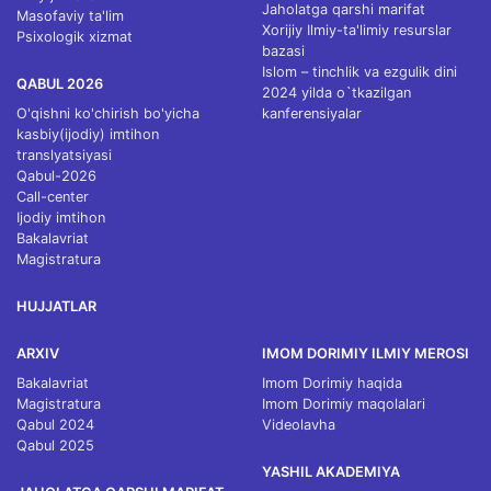
Jaholatga qarshi marifat
Masofaviy ta'lim
Xorijiy Ilmiy-ta'limiy resurslar
Psixologik xizmat
bazasi
Islom – tinchlik va ezgulik dini
QABUL 2026
2024 yilda o`tkazilgan
O'qishni ko'chirish bo'yicha
kanferensiyalar
kasbiy(ijodiy) imtihon
translyatsiyasi
Qabul-2026
Call-center
Ijodiy imtihon
Bakalavriat
Magistratura
HUJJATLAR
ARXIV
IMOM DORIMIY ILMIY MEROSI
Bakalavriat
Imom Dorimiy haqida
Magistratura
Imom Dorimiy maqolalari
Qabul 2024
Videolavha
Qabul 2025
YASHIL AKADEMIYA