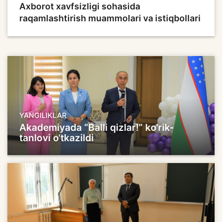
Axborot xavfsizligi sohasida
raqamlashtirish muammolari va istiqbollari
YANGILIKLAR
Akademiyada “Balli qizlar!” ko‘rik-
tanlovi o‘tkazildi