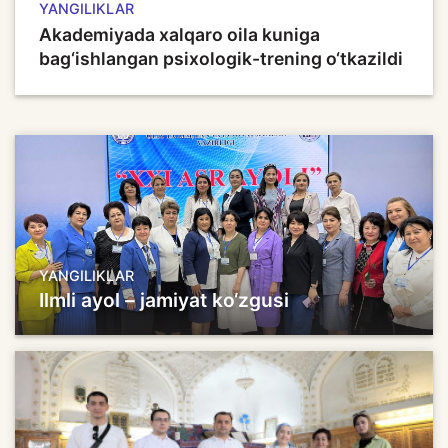
YANGILIKLAR
Akademiyada xalqaro oila kuniga
bag‘ishlangan psixologik-trening o‘tkazildi
YANGILIKLAR
Ilmli ayol – jamiyat ko‘zgusi