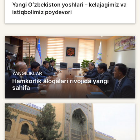
Yangi Oʻzbekiston yoshlari – kelajagimiz va
istiqbolimiz poydevori
YANGILIKLAR
Hamkorlik aloqalari rivojida yangi
sahifa