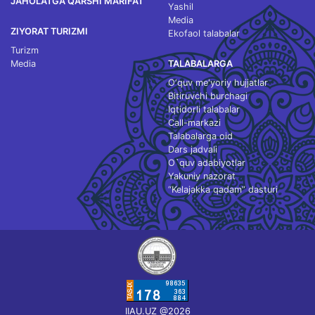
JAHOLATGA QARSHI MARIFAT
Yashil
Media
ZIYORAT TURIZMI
Ekofaol talabalar
Turizm
Media
TALABALARGA
O‘quv me'yoriy hujjatlar
Bitiruvchi burchagi
Iqtidorli talabalar
Call-markazi
Talabalarga oid
Dars jadvali
O`quv adabiyotlar
Yakuniy nazorat
“Kelajakka qadam” dasturi
IIAU.UZ @2026