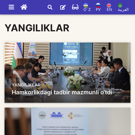
O`Z
РУ
EN
العربية
YANGILIKLAR
YANGILIKLAR
Hamkorlikdagi tadbir mazmunli o‘tdi