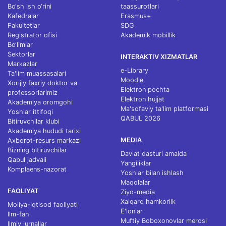
Bo‘sh ish o‘rini
taassurotlari
Kafedralar
Erasmus+
Fakultetlar
SDG
Registrator ofisi
Akademik mobillik
Bo‘limlar
Sektorlar
INTERAKTIV XIZMATLAR
Markazlar
e-Library
Ta'lim muassasalari
Moodle
Xorijiy faxriy doktor va
Elektron pochta
professorlarimiz
Elektron hujjat
Akademiya oromgohi
Ma'sofaviy ta'lim platformasi
Yoshlar ittifoqi
QABUL 2026
Bitiruvchilar klubi
Akademiya hududi tarixi
MEDIA
Axborot-resurs markazi
Bizning bitiruvchilar
Davlat dasturi amalda
Qabul jadvali
Yangiliklar
Komplaens-nazorat
Yoshlar bilan ishlash
Maqolalar
FAOLIYAT
Ziyo-media
Xalqaro hamkorlik
Moliya-iqtisod faoliyati
E'lonlar
Ilm-fan
Muftiy Boboxonovlar merosi
Ilmiy jurnallar