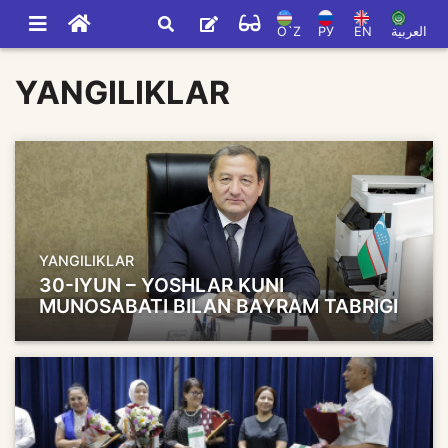
O`Z
РУ
EN
العربية
YANGILIKLAR
YANGILIKLAR
30-IYUN – YOSHLAR KUNI
MUNOSABATI BILAN BAYRAM TABRIGI