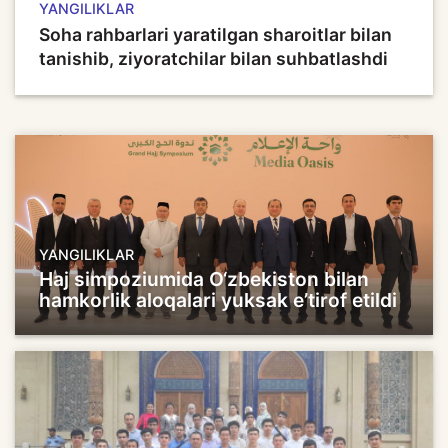
YANGILIKLAR
Soha rahbarlari yaratilgan sharoitlar bilan
tanishib, ziyoratchilar bilan suhbatlashdi
YANGILIKLAR
Haj simpoziumida O‘zbekiston bilan
hamkorlik aloqalari yuksak e’tirof etildi