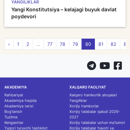
YANGILIKLAR
Yangi Konstitutsiya – kelajagi buyuk davlat
poydevori
‹
1
2
...
77
78
79
80
81
82
83
AKADEMIYA
XALQARO FAOLIYAT
Rahbariyat
Xalqaro hamkorlik aloqalari
Akademiya haqida
Yangiliklar
Akademiya tarixi
Xorijiy hamkorlar
Bog'lanish
Xorijiy talabalar qabuli 2026-
Tuzilma
2027
Kengashlar
Xorijiy talabalar uchun ma'lumot
Yuqori turuvchi tashkilot
Xorijiy talabalar hayoti va