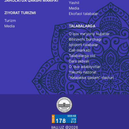
JAHOLATGA QARSHI MARIFAT
Yashil
Media
ZIYORAT TURIZMI
Ekofaol talabalar
Turizm
Media
TALABALARGA
O‘quv me'yoriy hujjatlar
Bitiruvchi burchagi
Iqtidorli talabalar
Call-markazi
Talabalarga oid
Dars jadvali
O`quv adabiyotlar
Yakuniy nazorat
“Kelajakka qadam” dasturi
IIAU.UZ @2026