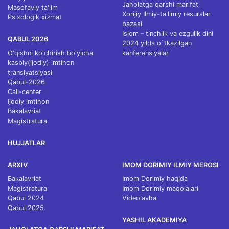
Jaholatga qarshi marifat
Masofaviy ta'lim
Xorijiy Ilmiy-ta'limiy resurslar
Psixologik xizmat
bazasi
Islom – tinchlik va ezgulik dini
QABUL 2026
2024 yilda o`tkazilgan
O'qishni ko'chirish bo'yicha
kanferensiyalar
kasbiy(ijodiy) imtihon
translyatsiyasi
Qabul-2026
Call-center
Ijodiy imtihon
Bakalavriat
Magistratura
HUJJATLAR
ARXIV
IMOM DORIMIY ILMIY MEROSI
Bakalavriat
Imom Dorimiy haqida
Magistratura
Imom Dorimiy maqolalari
Qabul 2024
Videolavha
Qabul 2025
YASHIL AKADEMIYA