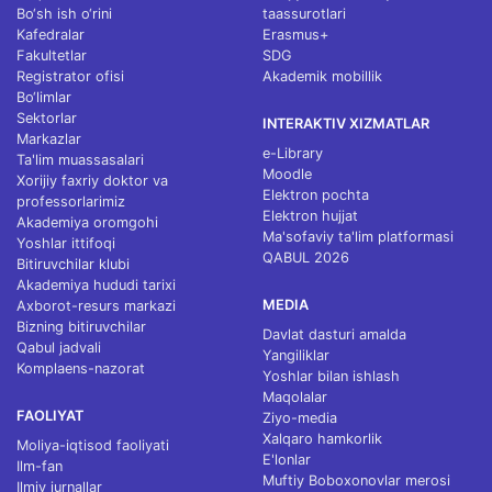
Bo‘sh ish o‘rini
taassurotlari
Kafedralar
Erasmus+
Fakultetlar
SDG
Registrator ofisi
Akademik mobillik
Bo‘limlar
Sektorlar
INTERAKTIV XIZMATLAR
Markazlar
e-Library
Ta'lim muassasalari
Moodle
Xorijiy faxriy doktor va
Elektron pochta
professorlarimiz
Elektron hujjat
Akademiya oromgohi
Ma'sofaviy ta'lim platformasi
Yoshlar ittifoqi
QABUL 2026
Bitiruvchilar klubi
Akademiya hududi tarixi
MEDIA
Axborot-resurs markazi
Bizning bitiruvchilar
Davlat dasturi amalda
Qabul jadvali
Yangiliklar
Komplaens-nazorat
Yoshlar bilan ishlash
Maqolalar
FAOLIYAT
Ziyo-media
Xalqaro hamkorlik
Moliya-iqtisod faoliyati
E'lonlar
Ilm-fan
Muftiy Boboxonovlar merosi
Ilmiy jurnallar