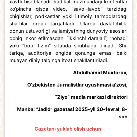
xavfli hisoblanadi. Radikal mazmundagi kontentlar
ko‘pincha qisqa video, “savol-javob” tarzidagi
chiqishlar, podkastlar yoki ijtimoiy tarmoqlardagi
sharhlar orqali tarqatiladi. Ularda davlatchilik,
qonun ustuvorligi va jamiyatning dunyoviy asoslari
ochiq inkor etilmasdan, “ikkinchi darajali”, “nohaq”
yoki “botil tizim” sifatida shubhaga olinadi. Shu
tariqa, auditoriya ongida qonunga emas, balki
muayan diniy talqinga itoat shakllantiriladi.
Abdulhamid Muxtorov,
O‘zbekiston Jurnalistlar uyushmasi a’zosi,
“Ziyo” media markazi direktori
Manba: “Jadid” gazetasi 2025-yil 20-fevral, 8-
son
Gazetani yuklab olish uchun