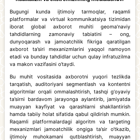
Bugungi kunda ijtimoiy tarmoqlar, raqamli
platformalar va virtual kommunikatsiya tizimidan
iborat global axborot muhiti geoma’naviy
tahdidlarning zamonaviy tabiatini – ong,
dunyoqarash va jamoatchilik fikriga qaratilgan
axborot ta’siri mexanizmlarini yaqqol namoyon
etadi va bunday tahdidlar uchun qulay infratuzilma
va makon vazifasini o‘taydi.
Bu muhit vositasida axborotni yuqori tezlikda
tarqatish, auditoriyani segmentlash va kontentni
algoritmlar orqali ommalashtirish, tashqi g‘oyaviy
ta’sirni bardavom jarayonga aylantirib, jamiyatda
muayyan kayfiyat va qarashlarni shakllantirish
hamda tabiiy holat sifatida qabul qildirish mumkin.
Raqamli platformalardagi algoritm va targeting
mexanizmlari jamoatchilik ongiga ta’sir o‘tkazib,
ijtimoiy muhokamani qutblashtirish, muayyan