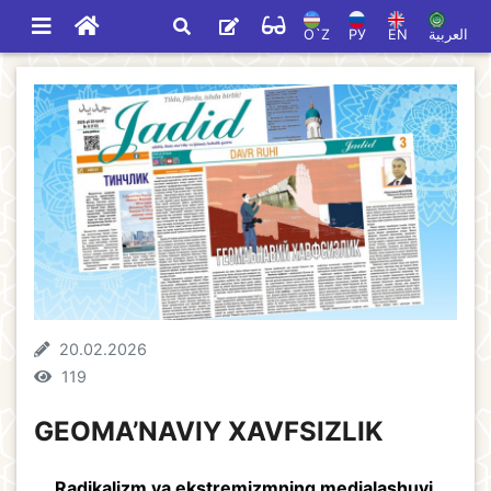
O`Z
РУ
EN
العربية
20.02.2026
119
GEOMA’NAVIY XAVFSIZLIK
Radikalizm va ekstremizmning medialashuvi