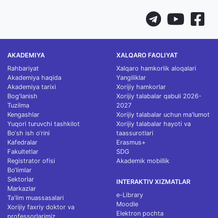
AKADEMIYA
XALQARO FAOLIYAT
Rahbariyat
Xalqaro hamkorlik aloqalari
Akademiya haqida
Yangiliklar
Akademiya tarixi
Xorijiy hamkorlar
Bog'lanish
Xorijiy talabalar qabuli 2026-
Tuzilma
2027
Kengashlar
Xorijiy talabalar uchun ma'lumot
Yuqori turuvchi tashkilot
Xorijiy talabalar hayoti va
Bo‘sh ish o‘rini
taassurotlari
Kafedralar
Erasmus+
Fakultetlar
SDG
Registrator ofisi
Akademik mobillik
Bo‘limlar
Sektorlar
INTERAKTIV XIZMATLAR
Markazlar
e-Library
Ta'lim muassasalari
Moodle
Xorijiy faxriy doktor va
Elektron pochta
professorlarimiz