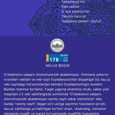
Talabalarga oid
Dars jadvali
O`quv adabiyotlar
Yakuniy nazorat
“Kelajakka qadam” dasturi
IIAU.UZ @2026
Oʻzbekiston xalqaro islomshunoslik akademiyasi. Ommaviy axborot
vositalari vakillari va veb-sayt foydalanuvchilari diqqatiga! Siz iiau.uz
veb-saytidagi maʼlumotlardan bemalol foydalanishingiz mumkin.
Bundan mamnun boʻlamiz. Faqat yagona shartimiz shuki, xabar yoki
maqolani oʻz veb-sahifangizda yoritishda “Oʻzbekiston xalqaro
islomshunoslik akademiyasi rasmiy sayti xabar berishicha” deb,
bunda “rasmiy sayti” degan soʻz ustiga saytimiz havolasini qoʻyib,
iiau.uz sahifasiga yoʻnaltirilgan boʻlishi shart. Unutmang, maʼlumot
olinganda muallif va manzil koʻrsatmaslik mualliflik huquqining