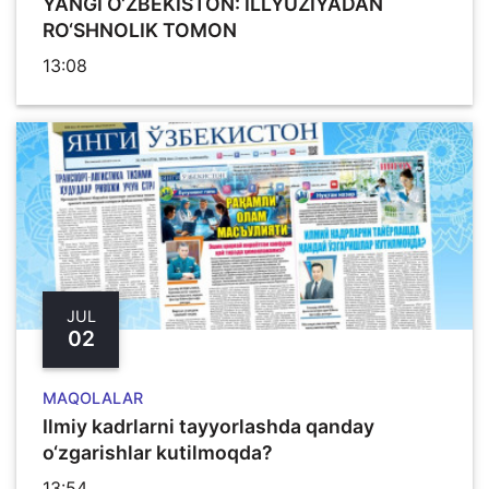
YANGI O‘ZBЕKISTON: ILLYUZIYADAN
RO‘SHNOLIK TOMON
13:08
JUL
02
MAQOLALAR
Ilmiy kadrlarni tayyorlashda qanday
o‘zgarishlar kutilmoqda?
13:54