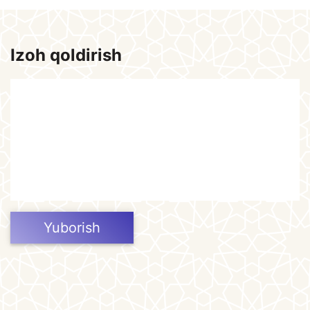
Izoh qoldirish
Yuborish