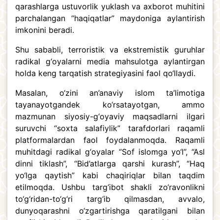
qarashlarga ustuvorlik yuklash va axborot muhitini
parchalangan “haqiqatlar” maydoniga aylantirish
imkonini beradi.
Shu sababli, terroristik va ekstremistik guruhlar
radikal g‘oyalarni media mahsulotga aylantirgan
holda keng tarqatish strategiyasini faol qo‘llaydi.
Masalan, o‘zini an’anaviy islom ta’limotiga
tayanayotgandek ko‘rsatayotgan, ammo
mazmunan siyosiy-g‘oyaviy maqsadlarni ilgari
suruvchi “soxta salafiylik” tarafdorlari raqamli
platformalardan faol foydalanmoqda. Raqamli
muhitdagi radikal g‘oyalar “Sof islomga yo‘l”, “Asl
dinni tiklash”, “Bid’atlarga qarshi kurash”, “Haq
yo‘lga qaytish” kabi chaqiriqlar bilan taqdim
etilmoqda. Ushbu targ‘ibot shakli zo‘ravonlikni
to‘g‘ridan-to‘g‘ri targ‘ib qilmasdan, avvalo,
dunyoqarashni o‘zgartirishga qaratilgani bilan