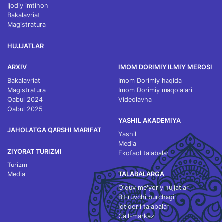
Ijodiy imtihon
Bakalavriat
Magistratura
HUJJATLAR
ARXIV
IMOM DORIMIY ILMIY MEROSI
Bakalavriat
Imom Dorimiy haqida
Magistratura
Imom Dorimiy maqolalari
Qabul 2024
Videolavha
Qabul 2025
YASHIL AKADEMIYA
JAHOLATGA QARSHI MARIFAT
Yashil
Media
ZIYORAT TURIZMI
Ekofaol talabalar
Turizm
Media
TALABALARGA
O‘quv me'yoriy hujjatlar
Bitiruvchi burchagi
Iqtidorli talabalar
Call-markazi