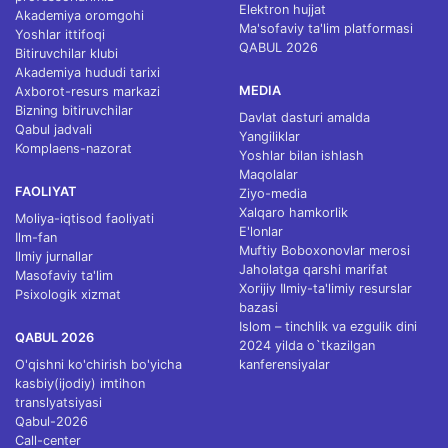
Elektron hujjat
Akademiya oromgohi
Ma'sofaviy ta'lim platformasi
Yoshlar ittifoqi
QABUL 2026
Bitiruvchilar klubi
Akademiya hududi tarixi
MEDIA
Axborot-resurs markazi
Bizning bitiruvchilar
Davlat dasturi amalda
Qabul jadvali
Yangiliklar
Komplaens-nazorat
Yoshlar bilan ishlash
Maqolalar
FAOLIYAT
Ziyo-media
Xalqaro hamkorlik
Moliya-iqtisod faoliyati
E'lonlar
Ilm-fan
Muftiy Boboxonovlar merosi
Ilmiy jurnallar
Jaholatga qarshi marifat
Masofaviy ta'lim
Xorijiy Ilmiy-ta'limiy resurslar
Psixologik xizmat
bazasi
Islom – tinchlik va ezgulik dini
QABUL 2026
2024 yilda o`tkazilgan
O'qishni ko'chirish bo'yicha
kanferensiyalar
kasbiy(ijodiy) imtihon
translyatsiyasi
Qabul-2026
Call-center