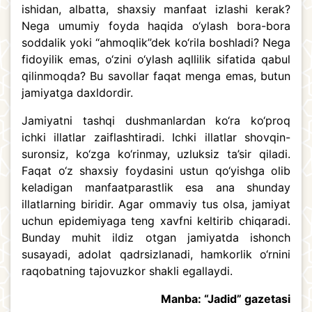
ishidan, albatta, shaxsiy manfaat izlashi kerak?
Nega umumiy foyda haqida o‘ylash bora-bora
soddalik yoki “ahmoqlik”dek ko‘rila boshladi? Nega
fidoyilik emas, o‘zini o‘ylash aqllilik sifatida qabul
qilinmoqda? Bu savollar faqat menga emas, butun
jamiyatga daxldordir.
Jamiyatni tashqi dushmanlardan ko‘ra ko‘proq
ichki illatlar zaiflashtiradi. Ichki illatlar shovqin-
suronsiz, ko‘zga ko‘rinmay, uzluksiz ta’sir qiladi.
Faqat o‘z shaxsiy foydasini ustun qo‘yishga olib
keladigan manfaatparastlik esa ana shunday
illatlarning biridir. Agar ommaviy tus olsa, jamiyat
uchun epidemiyaga teng xavfni keltirib chiqaradi.
Bunday muhit ildiz otgan jamiyatda ishonch
susayadi, adolat qadrsizlanadi, hamkorlik o‘rnini
raqobatning tajovuzkor shakli egallaydi.
Manba: “Jadid” gazetasi