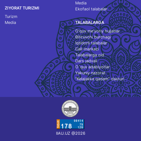
Media
ZIYORAT TURIZMI
Ekofaol talabalar
Turizm
Media
TALABALARGA
O‘quv me'yoriy hujjatlar
Bitiruvchi burchagi
Iqtidorli talabalar
Call-markazi
Talabalarga oid
Dars jadvali
O`quv adabiyotlar
Yakuniy nazorat
“Kelajakka qadam” dasturi
IIAU.UZ @2026