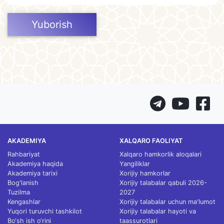
Yuborish
AKADEMIYA
XALQARO FAOLIYAT
Rahbariyat
Xalqaro hamkorlik aloqalari
Akademiya haqida
Yangiliklar
Akademiya tarixi
Xorijiy hamkorlar
Bog'lanish
Xorijiy talabalar qabuli 2026-
Tuzilma
2027
Kengashlar
Xorijiy talabalar uchun ma'lumot
Yuqori turuvchi tashkilot
Xorijiy talabalar hayoti va
Bo‘sh ish o‘rini
taassurotlari