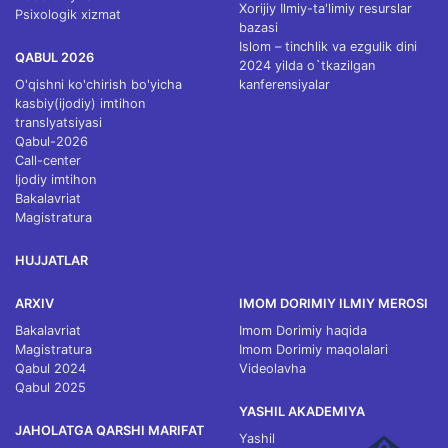
Xorijiy Ilmiy-ta'limiy resurslar
Psixologik xizmat
bazasi
Islom – tinchlik va ezgulik dini
QABUL 2026
2024 yilda o`tkazilgan
O'qishni ko'chirish bo'yicha
kanferensiyalar
kasbiy(ijodiy) imtihon
translyatsiyasi
Qabul-2026
Call-center
Ijodiy imtihon
Bakalavriat
Magistratura
HUJJATLAR
ARXIV
IMOM DORIMIY ILMIY MEROSI
Bakalavriat
Imom Dorimiy haqida
Magistratura
Imom Dorimiy maqolalari
Qabul 2024
Videolavha
Qabul 2025
YASHIL AKADEMIYA
JAHOLATGA QARSHI MARIFAT
Yashil