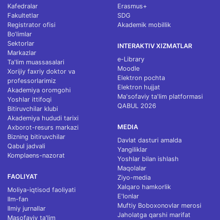
Kafedralar
Erasmus+
Fakultetlar
SDG
Registrator ofisi
Akademik mobillik
Bo‘limlar
Sektorlar
INTERAKTIV XIZMATLAR
Markazlar
e-Library
Ta'lim muassasalari
Moodle
Xorijiy faxriy doktor va
Elektron pochta
professorlarimiz
Elektron hujjat
Akademiya oromgohi
Ma'sofaviy ta'lim platformasi
Yoshlar ittifoqi
QABUL 2026
Bitiruvchilar klubi
Akademiya hududi tarixi
MEDIA
Axborot-resurs markazi
Bizning bitiruvchilar
Davlat dasturi amalda
Qabul jadvali
Yangiliklar
Komplaens-nazorat
Yoshlar bilan ishlash
Maqolalar
FAOLIYAT
Ziyo-media
Xalqaro hamkorlik
Moliya-iqtisod faoliyati
E'lonlar
Ilm-fan
Muftiy Boboxonovlar merosi
Ilmiy jurnallar
Jaholatga qarshi marifat
Masofaviy ta'lim