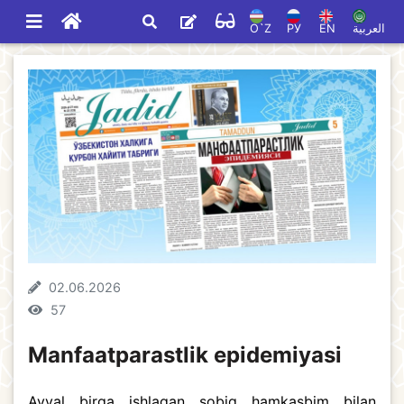
O`Z
РУ
EN
العربية
02.06.2026
57
Manfaatparastlik epidemiyasi
Avval birga ishlagan sobiq hamkasbim bilan