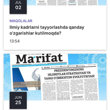
JUL
02
MAQOLALAR
Ilmiy kadrlarni tayyorlashda qanday
o‘zgarishlar kutilmoqda?
13:54
JUN
25