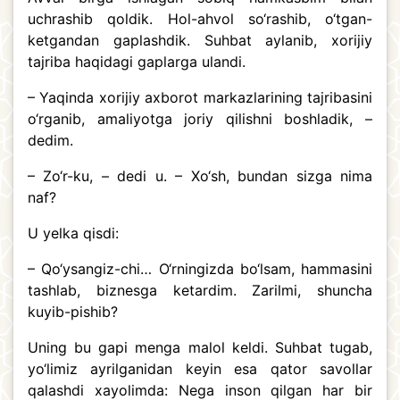
uchrashib qoldik. Hol-ahvol so‘rashib, o‘tgan-
ketgandan gaplashdik. Suhbat aylanib, xorijiy
tajriba haqidagi gaplarga ulandi.
– Yaqinda xorijiy axborot markazlarining tajribasini
o‘rganib, amaliyotga joriy qilishni boshladik, –
dedim.
– Zo‘r-ku, – dedi u. – Xo‘sh, bundan sizga nima
naf?
U yelka qisdi:
– Qo‘ysangiz-chi… O‘rningizda bo‘lsam, hammasini
tashlab, biznesga ketardim. Zarilmi, shuncha
kuyib-pishib?
Uning bu gapi menga malol keldi. Suhbat tugab,
yo‘limiz ayrilganidan keyin esa qator savollar
qalashdi xayolimda: Nega inson qilgan har bir