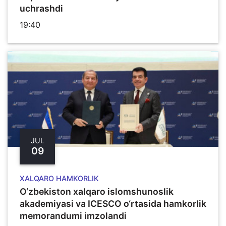
uchrashdi
19:40
JUL
09
XALQARO HAMKORLIK
O‘zbekiston xalqaro islomshunoslik
akademiyasi va ICESCO o‘rtasida hamkorlik
memorandumi imzolandi