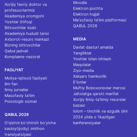
Moodle
Xorijiy faxriy doktor va
Elektron pochta
professorlarimiz
Elektron hujjat
Akademiya oromgohi
Ma'sofaviy ta'lim platformasi
Yoshlar ittifoqi
QABUL 2026
Bitiruvchilar klubi
Akademiya hududi tarixi
MEDIA
Axborot-resurs markazi
Bizning bitiruvchilar
Davlat dasturi amalda
Qabul jadvali
Yangiliklar
Komplaens-nazorat
Yoshlar bilan ishlash
Maqolalar
FAOLIYAT
Ziyo-media
Xalqaro hamkorlik
Moliya-iqtisod faoliyati
E'lonlar
Ilm-fan
Muftiy Boboxonovlar merosi
Ilmiy jurnallar
Jaholatga qarshi marifat
Masofaviy ta'lim
Xorijiy Ilmiy-ta'limiy resurslar
Psixologik xizmat
bazasi
Islom – tinchlik va ezgulik dini
QABUL 2026
2024 yilda o`tkazilgan
O'qishni ko'chirish bo'yicha
kanferensiyalar
kasbiy(ijodiy) imtihon
translyatsiyasi