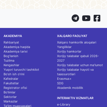
AKADEMIYA
XALQARO FAOLIYAT
Rahbariyat
Xalqaro hamkorlik aloqalari
Akademiya haqida
Yangiliklar
Akademiya tarixi
Xorijiy hamkorlar
Bog'lanish
Xorijiy talabalar qabuli 2026-
Tuzilma
2027
Kengashlar
Xorijiy talabalar uchun ma'lumot
Yuqori turuvchi tashkilot
Xorijiy talabalar hayoti va
Bo‘sh ish o‘rini
taassurotlari
Kafedralar
Erasmus+
Fakultetlar
SDG
Registrator ofisi
Akademik mobillik
Bo‘limlar
Sektorlar
INTERAKTIV XIZMATLAR
Markazlar
e-Library
Ta'lim muassasalari