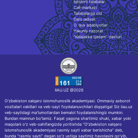
Iqtidorli talabalar
Call-markazi
Talabalarga oid
Dars jadvali
O`quv adabiyotlar
Yakuniy nazorat
“Kelajakka qadam” dasturi
IIAU.UZ @2026
Oʻzbekiston xalqaro islomshunoslik akademiyasi. Ommaviy axborot
vositalari vakillari va veb-sayt foydalanuvchilari diqqatiga! Siz iiau.uz
veb-saytidagi maʼlumotlardan bemalol foydalanishingiz mumkin.
Bundan mamnun boʻlamiz. Faqat yagona shartimiz shuki, xabar yoki
maqolani oʻz veb-sahifangizda yoritishda “Oʻzbekiston xalqaro
islomshunoslik akademiyasi rasmiy sayti xabar berishicha” deb,
bunda “rasmiy sayti” degan soʻz ustiga saytimiz havolasini qoʻyib,