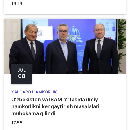
16:16
JUL
08
XALQARO HAMKORLIK
O‘zbekiston va İSAM o‘rtasida ilmiy
hamkorlikni kengaytirish masalalari
muhokama qilindi
17:55