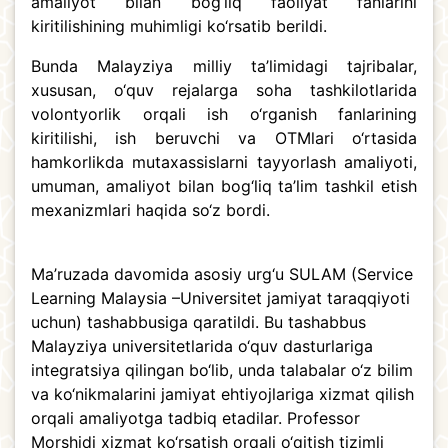
amaliyot bilan bog‘liq faoliyat fanlarini
kiritilishining muhimligi ko‘rsatib berildi.
Bunda Malayziya milliy ta’limidagi tajribalar,
xususan, o‘quv rejalarga soha tashkilotlarida
volontyorlik orqali ish o‘rganish fanlarining
kiritilishi, ish beruvchi va OTMlari o‘rtasida
hamkorlikda mutaxassislarni tayyorlash amaliyoti,
umuman, amaliyot bilan bog‘liq ta’lim tashkil etish
mexanizmlari haqida so‘z bordi.
Ma’ruzada davomida asosiy urg‘u SULAM (Service
Learning Malaysia –Universitet jamiyat taraqqiyoti
uchun) tashabbusiga qaratildi. Bu tashabbus
Malayziya universitetlarida o‘quv dasturlariga
integratsiya qilingan bo‘lib, unda talabalar o‘z bilim
va ko‘nikmalarini jamiyat ehtiyojlariga xizmat qilish
orqali amaliyotga tadbiq etadilar. Professor
Morshidi xizmat ko‘rsatish orqali o‘qitish tizimli