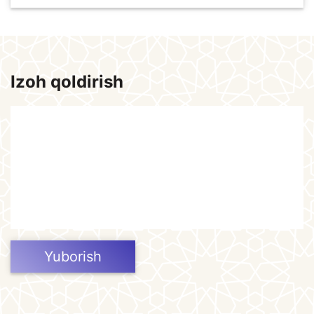
Izoh qoldirish
Yuborish