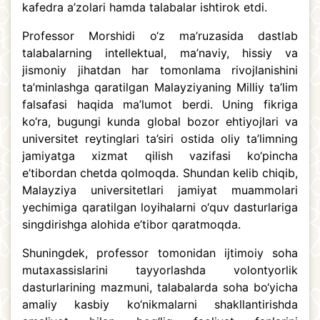
kafedra a’zolari hamda talabalar ishtirok etdi.
Professor Morshidi o‘z ma’ruzasida dastlab
talabalarning intellektual, ma’naviy, hissiy va
jismoniy jihatdan har tomonlama rivojlanishini
ta’minlashga qaratilgan Malayziyaning Milliy ta’lim
falsafasi haqida ma’lumot berdi. Uning fikriga
ko‘ra, bugungi kunda global bozor ehtiyojlari va
universitet reytinglari ta’siri ostida oliy ta’limning
jamiyatga xizmat qilish vazifasi ko‘pincha
e’tibordan chetda qolmoqda. Shundan kelib chiqib,
Malayziya universitetlari jamiyat muammolari
yechimiga qaratilgan loyihalarni o‘quv dasturlariga
singdirishga alohida e’tibor qaratmoqda.
Shuningdek, professor tomonidan ijtimoiy soha
mutaxassislarini tayyorlashda volontyorlik
dasturlarining mazmuni, talabalarda soha bo‘yicha
amaliy kasbiy ko‘nikmalarni shakllantirishda