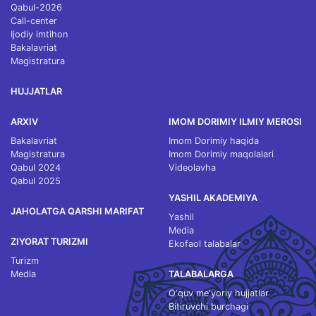
Qabul-2026
Call-center
Ijodiy imtihon
Bakalavriat
Magistratura
HUJJATLAR
ARXIV
IMOM DORIMIY ILMIY MEROSI
Bakalavriat
Imom Dorimiy haqida
Magistratura
Imom Dorimiy maqolalari
Qabul 2024
Videolavha
Qabul 2025
YASHIL AKADEMIYA
JAHOLATGA QARSHI MARIFAT
Yashil
Media
ZIYORAT TURIZMI
Ekofaol talabalar
Turizm
Media
TALABALARGA
O‘quv me'yoriy hujjatlar
Bitiruvchi burchagi