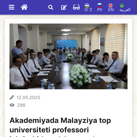
O`Z
РУ
EN
العربية
12.05.2025
286
Akademiyada Malayziya top
universiteti professori