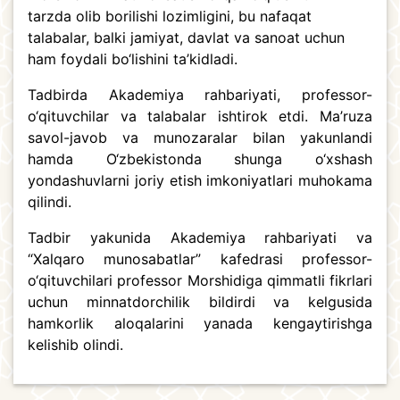
tarzda olib borilishi lozimligini, bu nafaqat
talabalar, balki jamiyat, davlat va sanoat uchun
ham foydali bo‘lishini ta’kidladi.
Tadbirda Akademiya rahbariyati, professor-
o‘qituvchilar va talabalar ishtirok etdi. Ma’ruza
savol-javob va munozaralar bilan yakunlandi
hamda O‘zbekistonda shunga o‘xshash
yondashuvlarni joriy etish imkoniyatlari muhokama
qilindi.
Tadbir yakunida Akademiya rahbariyati va
“Xalqaro munosabatlar” kafedrasi professor-
o‘qituvchilari professor Morshidiga qimmatli fikrlari
uchun minnatdorchilik bildirdi va kelgusida
hamkorlik aloqalarini yanada kengaytirishga
kelishib olindi.