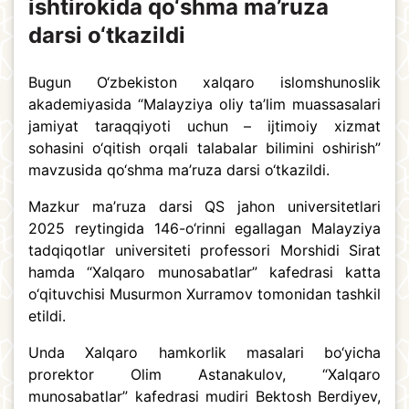
ishtirokida qo‘shma ma’ruza
darsi o‘tkazildi
Bugun O‘zbekiston xalqaro islomshunoslik
akademiyasida “Malayziya oliy ta’lim muassasalari
jamiyat taraqqiyoti uchun – ijtimoiy xizmat
sohasini o‘qitish orqali talabalar bilimini oshirish”
mavzusida qo‘shma ma’ruza darsi o‘tkazildi.
Mazkur ma’ruza darsi QS jahon universitetlari
2025 reytingida 146-o‘rinni egallagan Malayziya
tadqiqotlar universiteti professori Morshidi Sirat
hamda “Xalqaro munosabatlar” kafedrasi katta
o‘qituvchisi Musurmon Xurramov tomonidan tashkil
etildi.
Unda Xalqaro hamkorlik masalari bo‘yicha
prorektor Olim Astanakulov, “Xalqaro
munosabatlar” kafedrasi mudiri Bektosh Berdiyev,