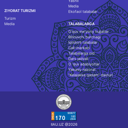
Yashil
Media
ZIYORAT TURIZMI
Ekofaol talabalar
Turizm
Media
TALABALARGA
O‘quv me'yoriy hujjatlar
Bitiruvchi burchagi
Iqtidorli talabalar
Call-markazi
Talabalarga oid
Dars jadvali
O`quv adabiyotlar
Yakuniy nazorat
“Kelajakka qadam” dasturi
IIAU.UZ @2026