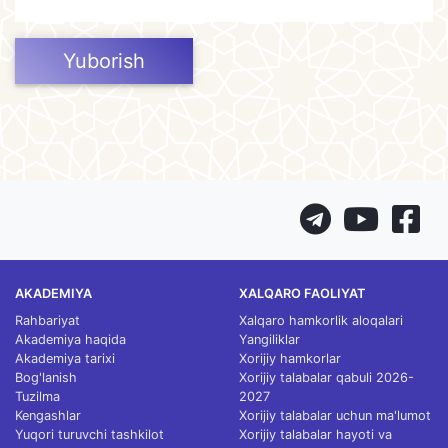
Yuborish
AKADEMIYA
XALQARO FAOLIYAT
Rahbariyat
Xalqaro hamkorlik aloqalari
Akademiya haqida
Yangiliklar
Akademiya tarixi
Xorijiy hamkorlar
Bog'lanish
Xorijiy talabalar qabuli 2026-
Tuzilma
2027
Kengashlar
Xorijiy talabalar uchun ma'lumot
Yuqori turuvchi tashkilot
Xorijiy talabalar hayoti va