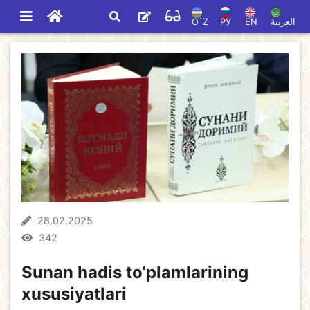
O`Z
РУ
EN
العربية
28.02.2025
342
Sunan hadis to‘plamlarining
xususiyatlari