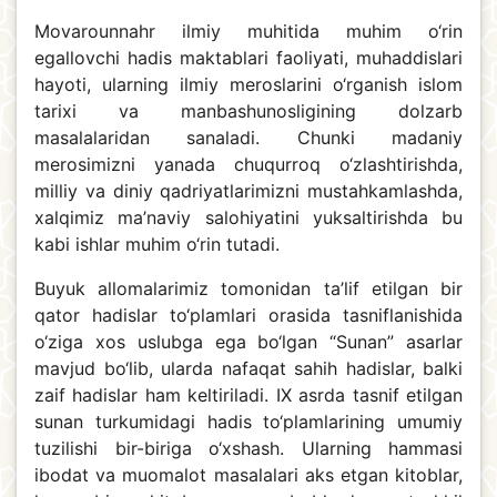
Movarounnahr ilmiy muhitida muhim o‘rin
egallovchi hadis maktablari faoliyati, muhaddislari
hayoti, ularning ilmiy meroslarini o‘rganish islom
tarixi va manbashunosligining dolzarb
masalalaridan sanaladi. Chunki madaniy
merosimizni yanada chuqurroq o‘zlashtirishda,
milliy va diniy qadriyatlarimizni mustahkamlashda,
xalqimiz ma’naviy salohiyatini yuksaltirishda bu
kabi ishlar muhim o‘rin tutadi.
Buyuk allomalarimiz tomonidan ta’lif etilgan bir
qator hadislar to‘plamlari orasida tasniflanishida
o‘ziga xos uslubga ega bo‘lgan “Sunan” asarlar
mavjud bo‘lib, ularda nafaqat sahih hadislar, balki
zaif hadislar ham keltiriladi. IX asrda tasnif etilgan
sunan turkumidagi hadis to‘plamlarining umumiy
tuzilishi bir-biriga o‘xshash. Ularning hammasi
ibodat va muomalot masalalari aks etgan kitoblar,