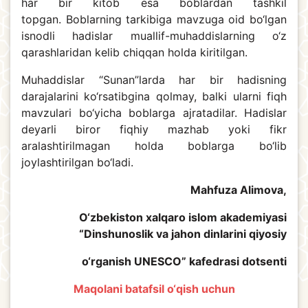
har bir kitob esa boblardan tashkil
topgan. Boblarning tarkibiga mavzuga oid bo‘lgan
isnodli hadislar muallif-muhaddislarning o‘z
qarashlaridan kelib chiqqan holda kiritilgan.
Muhaddislar “Sunan”larda har bir hadisning
darajalarini ko‘rsatibgina qolmay, balki ularni fiqh
mavzulari bo‘yicha boblarga ajratadilar. Hadislar
deyarli biror fiqhiy mazhab yoki fikr
aralashtirilmagan holda boblarga bo‘lib
joylashtirilgan bo‘ladi.
Mahfuza Alimova,
O‘zbekiston xalqaro islom akademiyasi
“Dinshunoslik va jahon dinlarini qiyosiy
o‘rganish UNESCO” kafedrasi dotsenti
Maqolani batafsil o‘qish uchun