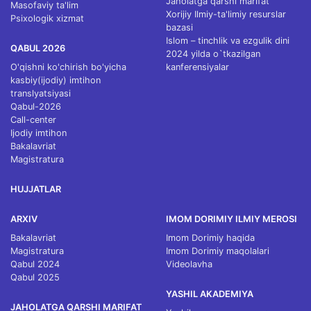
Jaholatga qarshi marifat
Masofaviy ta'lim
Xorijiy Ilmiy-ta'limiy resurslar
Psixologik xizmat
bazasi
Islom – tinchlik va ezgulik dini
QABUL 2026
2024 yilda o`tkazilgan
O'qishni ko'chirish bo'yicha
kanferensiyalar
kasbiy(ijodiy) imtihon
translyatsiyasi
Qabul-2026
Call-center
Ijodiy imtihon
Bakalavriat
Magistratura
HUJJATLAR
ARXIV
IMOM DORIMIY ILMIY MEROSI
Bakalavriat
Imom Dorimiy haqida
Magistratura
Imom Dorimiy maqolalari
Qabul 2024
Videolavha
Qabul 2025
YASHIL AKADEMIYA
JAHOLATGA QARSHI MARIFAT