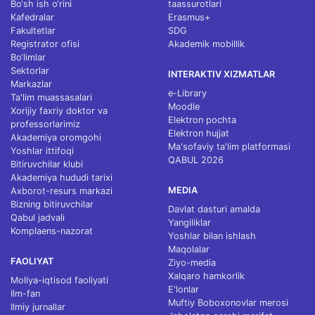
Bo‘sh ish o‘rini
taassurotlari
Kafedralar
Erasmus+
Fakultetlar
SDG
Registrator ofisi
Akademik mobillik
Bo‘limlar
Sektorlar
INTERAKTIV XIZMATLAR
Markazlar
e-Library
Ta'lim muassasalari
Moodle
Xorijiy faxriy doktor va
Elektron pochta
professorlarimiz
Elektron hujjat
Akademiya oromgohi
Ma'sofaviy ta'lim platformasi
Yoshlar ittifoqi
QABUL 2026
Bitiruvchilar klubi
Akademiya hududi tarixi
MEDIA
Axborot-resurs markazi
Bizning bitiruvchilar
Davlat dasturi amalda
Qabul jadvali
Yangiliklar
Komplaens-nazorat
Yoshlar bilan ishlash
Maqolalar
FAOLIYAT
Ziyo-media
Xalqaro hamkorlik
Moliya-iqtisod faoliyati
E'lonlar
Ilm-fan
Muftiy Boboxonovlar merosi
Ilmiy jurnallar