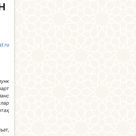
H
t.ru
мунк
шарт
ланс
слар
ртаҳ
ъат,