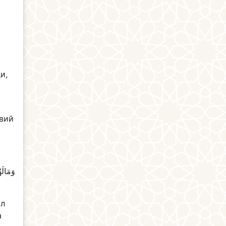
ш
и,
авий
وَمَالَه
ил
а