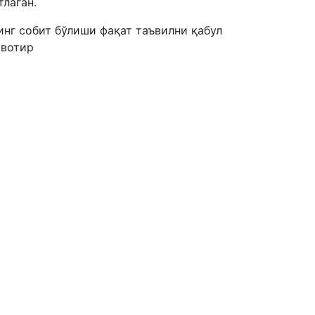
тлаган.
нг собит бўлиши фақат таъвилни қабул
авотир
ҲАДИСШУНОСЛИК