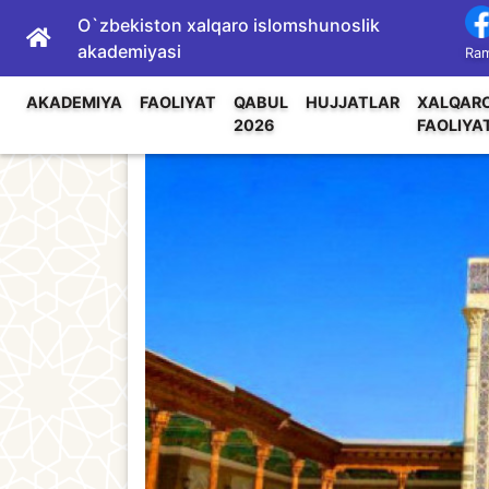
O`zbekiston xalqaro islomshunoslik
akademiyasi
Ram
AKADEMIYA
FAOLIYAT
QABUL
HUJJATLAR
XALQAR
2026
FAOLIYA