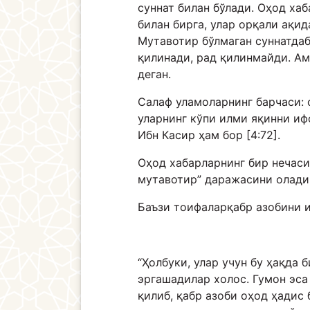
суннат билан бўлади. Оҳод ха
билан бирга, улар орқали ақи
Мутавотир бўлмаган суннатдаб
қилинади, рад қилинмайди. Ам
деган.
Салаф уламоларнинг барчаси: 
уларнинг кўпи илми яқинни иф
Ибн Касир ҳам бор [4:72].
Оҳод хабарларнинг бир нечаси
мутавотир” даражасини олади
Баъзи тоифаларқабр азобини и
“Ҳолбуки, улар учун бу ҳақда 
эргашадилар холос. Гумон эса
қилиб, қабр азоби оҳод ҳадис 