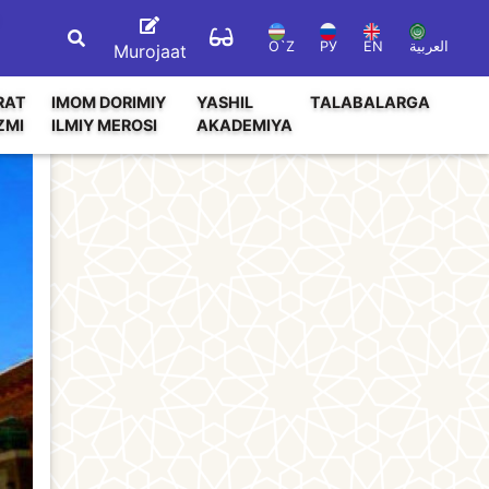
O`Z
РУ
EN
العربية
Murojaat
RAT
IMOM DORIMIY
YASHIL
TALABALARGA
ZMI
ILMIY MEROSI
AKADEMIYA