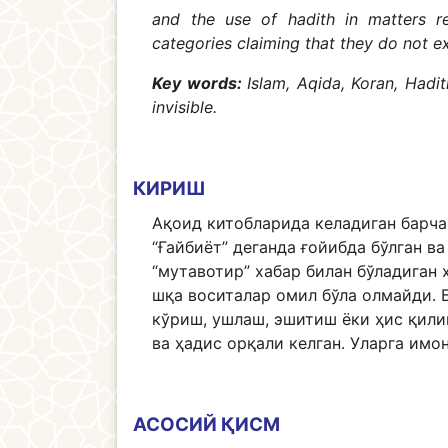
and the use of hadith in matters re
categories claiming that they do not ex
Key words:
Islam, Aqida, Koran, Hadit
invisible.
КИРИШ
Ақоид китобларида келадиган барча
“Ғайбиёт” деганда ғойибда бўлган в
“мутавотир” хабар билан бўладиган 
шқа воситалар омил бўла олмайди. 
кўриш, ушлаш, эшитиш ёки ҳис қили
ва ҳадис орқали келган. Уларга имон
АСОСИЙ ҚИСМ