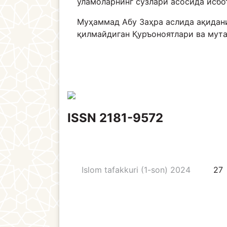
уламоларнинг сўзлари асосида исбо
Муҳаммад Абу Заҳра аслида ақидани
қилмайдиган Қуръоноятлари ва мут
ISSN 2181-9572
Islom tafakkuri (1-son) 2024
27
ҚУРЪОНШУНОСЛИК ВА 