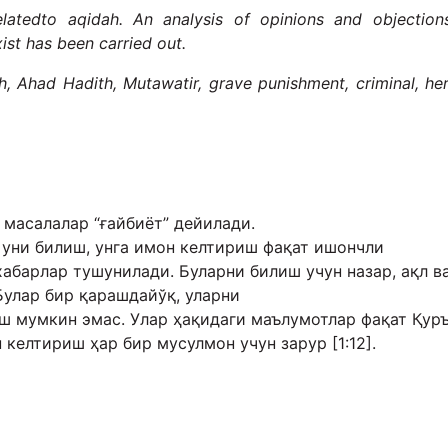
latedto aqidah. An analysis of opinions and objection
ist has been carried out.
h, Ahad Hadith, Mutawatir, grave punishment, criminal, her
 масалалар “ғайбиёт” дейилади.
а уни билиш, унга имон келтириш фақат ишончли
хабарлар тушунилади. Буларни билиш учун назар, ақл в
Булар бир қарашдайўқ, уларни
ш мумкин эмас. Улар ҳақидаги маълумотлар фақат Қур
 келтириш ҳар бир мусулмон учун зарур [1:12].