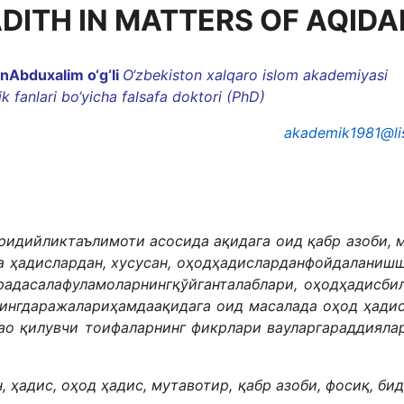
DITH IN MATTERS OF AQIDA
bduхalim o‘g‘li
O‘zbekiston xalqaro islom akademiyasi
k fanlari bo‘yicha falsafa doktori (PhD)
akademik1981@lis
ридийликтаълимоти асосида ақидага оид қабр азоби, 
да ҳадислардан, хусусан, оҳодҳадисларданфойдаланиш
орадасалафуламоларнингқўйганталаблари, оҳодҳадисби
ингдаражалариҳамдаақидага оид масалада оҳод ҳади
ао қилувчи тоифаларнинг фикрлари вауларгараддияла
, ҳадис, оҳод ҳадис, мутавотир, қабр азоби, фосиқ, бид