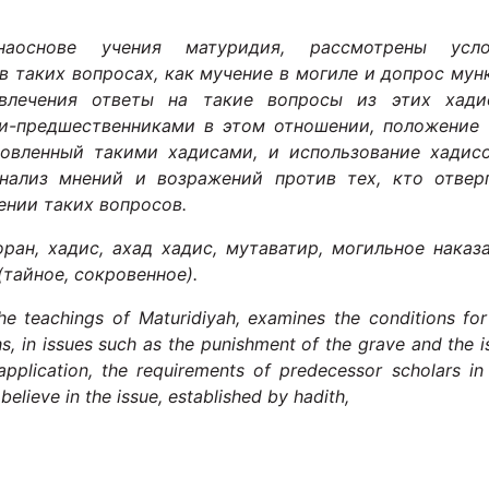
наоснове учения матуридия, рассмотрены усло
 в таких вопросах, как мучение в могиле и допрос мун
влечения ответы на такие вопросы из этих хади
и-предшественниками в этом отношении, положение 
новленный такими хадисами, и использование хадис
Анализ мнений и возражений против тех, кто отвер
ении таких вопросов.
оран, хадис, ахад хадис, мутаватир, могильное наказ
 (тайное, сокровенное).
the teachings of Maturidiyah, examines the conditions for
hs, in issues such as the punishment of the grave and the i
application, the requirements of predecessor scholars in 
believe in the issue, established by hadith,