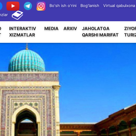
Bo'sh ish o'rini
Bog'lanish
Virtual qabulxona
zlar
O
INTERAKTIV
MEDIA
ARXIV
JAHOLATGA
ZIYO
T
XIZMATLAR
QARSHI MARIFAT
TURI