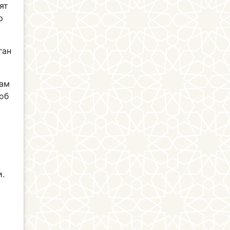
ят
р
ган
ҳам
об
и.