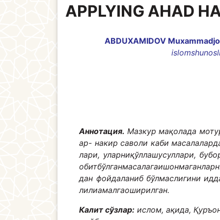
APPLYING AHAD HA
ABDUХAMIDOV MuхammadjonA
islomshunosli
Аннотация.
Мазкур мақолада моту
ар- накир саволи каби масалалар
лари, уларниқўллашусуллари, буб
обитбўлганмасалагаишонмаганларн
дан фойдаланиб бўлмаслигини идд
лилиамалгаоширилган.
Калит сўзлар:
ислом, ақида, Қуръон