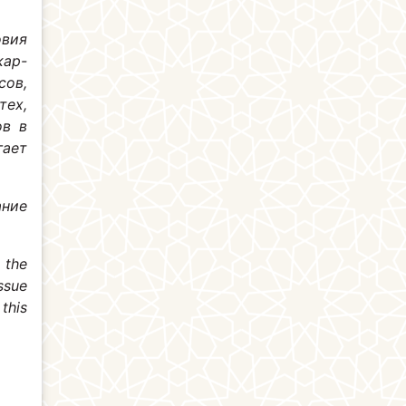
вия
кар-
сов,
тех,
ов в
гает
ание
 the
ssue
this