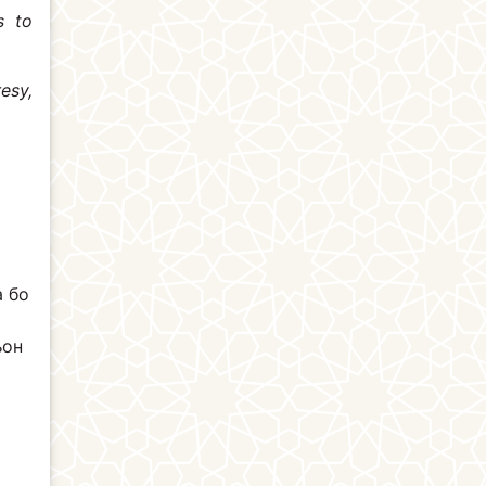
s to
esy,
а бо
ъон