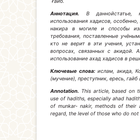
ғайб.
Аннотация.
В даннойстатье, 
использования хадисов, особенно,
накира в могиле и способы из
требования, поставленные учёным
кто не верит в эти учения, уста
вопросах, связанных с акидой. 
использование ахад хадисов в реш
Ключевые слова:
ислам, акида, К
(мучение), преступник, ересь, гайб
Annotation.
This article, based on 
use of hadiths, especially ahad hadit
of munkar- nakir, methods of their 
regard, the level of those who do not 