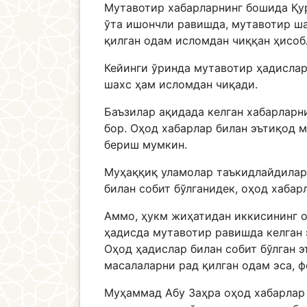
Мутавотир хабарларнинг бошида Қур
ўта ишончли равишда, мутавотир ша
қилган одам исломдан чиққан ҳисоб
Кейинги ўринда мутавотир ҳадислар
шахс ҳам исломдан чиқади.
Баъзилар ақидада келган хабарларн
бор. Оҳод хабарлар билан эътиқод 
бериш мумкин.
Муҳаққиқ уламолар таъкидлайдиларк
билан собит бўлганидек, оҳод хабар
Аммо, ҳукм жиҳатидан иккисининг о
ҳадисда мутавотир равишда келган 
Оҳод ҳадислар билан собит бўлган 
масалаларни рад қилган одам эса, фо
Муҳаммад Абу Заҳра оҳод хабарлар