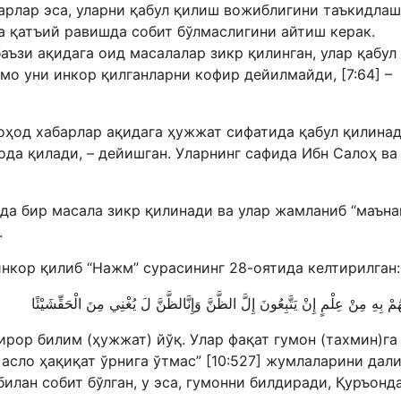
барлар эса, уларни қабул қилиш вожиблигини таъкидла
да қатъий равишда собит бўлмаслигини айтиш керак.
аъзи ақидага оид масалалар зикр қилинган, улар қабул
мо уни инкор қилганларни кофир дейилмайди, [7:64] –
оҳод хабарлар ақидага ҳужжат сифатида қабул қилинад
ода қилади, – дейишган. Уларнинг сафида Ибн Салоҳ ва
да бир масала зикр қилинади ва улар жамланиб “маън
.
нкор қилиб “Нажм” сурасининг 28-оятида келтирилган:
ُمْ بِهِ مِنْ عِلْمٍ إِنْ يَتَّبِعُونَ إِلَّ الظَّنَّ وَإِنَّالظَّنَّ لَ يُغْنِي مِنَ الْحَقِّشَيْئًا
бирор билим (ҳужжат) йўқ. Улар фақат гумон (тахмин)га
 асло ҳақиқат ўрнига ўтмас” [10:527] жумлаларини дал
билан собит бўлган, у эса, гумонни билдиради, Қуръонд