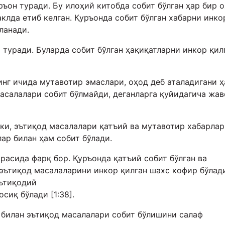
ъон туради. Бу илоҳий китобда собит бўлган ҳар бир о
клда етиб келган. Қуръонда собит бўлган хабарни инко
ланади.
 туради. Буларда собит бўлган ҳақиқатларни инкор қил
инг ичида мутавотир эмаслари, оҳод деб аталадигани 
масалалари собит бўлмайди, деганларга қуйидагича жав
и, эътиқод масалалари қатъий ва мутавотир хабарлар
лар билан ҳам собит бўлади.
расида фарқ бор. Қуръонда қатъий собит бўлган ва
эътиқод масалаларини инкор қилган шахс кофир бўлад
эътиқодий
сиқ бўлади [1:38].
 билан эътиқод масалалари собит бўлишини салаф