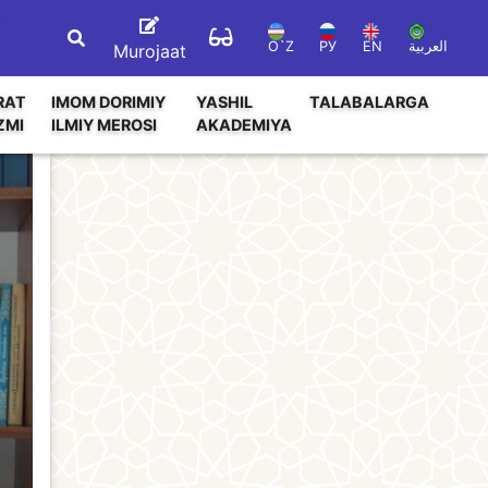
O`Z
РУ
EN
العربية
Murojaat
RAT
IMOM DORIMIY
YASHIL
TALABALARGA
ZMI
ILMIY MEROSI
AKADEMIYA