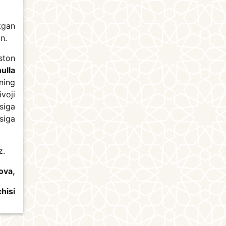
tgan
an.
ston
ulla
ning
voji
siga
siga
z.
ova,
hisi