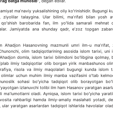
a ragʻbatga munosib”
, degan edilar.
jamiyat maʼnaviy yuksalishining oliy koʻrinishidir. Bugungi 
 ziyolilar talaygina. Ular bilimi, maʼrifati bilan yosh a
 qoʻshish barobarida fan, ilm yoʻlida samarali mehnat qi
dalar. Jamiyatda ana shunday qadr, eʼzoz topgan zabar
im Ahadjon Hasanovning mazmunli umri ilm-u maʼrifat, 
unonchi, olim tadqiqotlarining asosida islom tarixi, uni i
 Ahadjon domla, islom tarixi bilimdoni boʻlibgina qolmay, b
plab ilmiy tadqiqotlar olib borgan yirik manbashunos olim
fiya, risola va ilmiy maqolalari bugungi kunda islom ta
 olimlar uchun muhim ilmiy manba vazifasini oʻtab kelmo
shunoslik sohasi boʻyicha tadqiqot olib borayotgan boʻl
oʻyayotgan izlanuvchi tolibi ilm ham Hasanov yaratgan asarl
i maʼlumotlarni oladi. Ayniqsa, islom tarixi boʻyicha yarati
vosita rahbarligi hamda ilmiy-amaliy maslahati yotadi, de
ular yaratgan asarlardan tadqiqot ishlarida havolalar olad