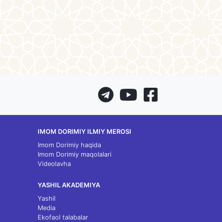
IMOM DORIMIY ILMIY MEROSI
Imom Dorimiy haqida
Imom Dorimiy maqolalari
Videolavha
YASHIL AKADEMIYA
Yashil
Media
Ekofaol talabalar