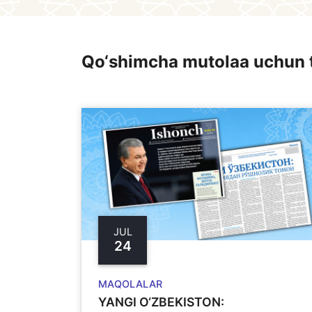
Qo‘shimcha mutolaa uchun 
JUL
24
MAQOLALAR
YANGI O‘ZBЕKISTON: