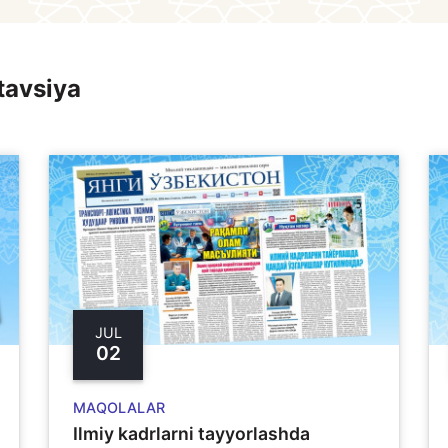
tavsiya
JUL
02
MAQOLALAR
Ilmiy kadrlarni tayyorlashda