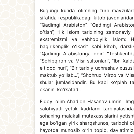
Bugungi kunda olimning turli mavzulard
sifatida respublikadagi kitob javonlaridan
“Qadimgi Arabiston”, “Qadimgi Arabiston 
oʻtish”, “Ilk islom tarixining zamonaviy t
ekstremizmi va vahhobiylik. Islom: H
bagʻrikenglik oʻlkasi” kabi kitob, dar
“Qadimgi Arabistonga doir” “Toshkentda
“Sohibqiron va Misr sultonlari”, “Ibn Xald
eʼtiqod nuri”, “Bir tarixiy uchrashuv xusu
maktub yoʻllab...”, “Shohrux Mirzo va Mis
shular jumlasidandir. Bu kabi koʻplab 
ekanini koʻrsatadi.
Fidoyi olim Ahadjon Hasanov umrini ilmga
salohiyatli yetuk kadrlarni tarbiyalashd
sohaning malakali mutaxassislarini yetish
ega boʻlgan yirik sharqshunos, tarixchi o
hayotda munosib oʻrin topib, davlatimizn