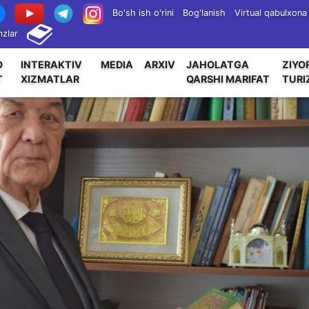
Bo'sh ish o'rini
Bog'lanish
Virtual qabulxona
zlar
O
INTERAKTIV
MEDIA
ARXIV
JAHOLATGA
ZIYO
T
XIZMATLAR
QARSHI MARIFAT
TURI