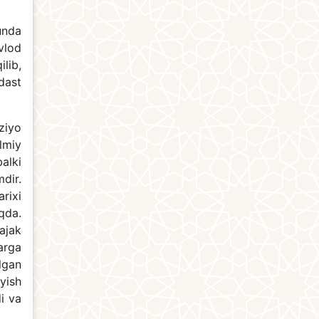
kunda
vlod
lib,
dast
ziyo
lmiy
alki
dir.
rixi
qda.
ajak
arga
lgan
yish
i va