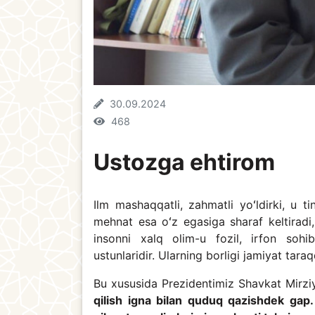
30.09.2024
468
Ustozga ehtirom
Ilm mashaqqatli, zahmatli yoʻldirki, u ti
mehnat esa oʻz egasiga sharaf keltiradi
insonni xalq olim-u fozil, irfon sohi
ustunlaridir. Ularning borligi jamiyat tar
Bu xususida Prezidentimiz Shavkat Mirz
qilish igna bilan quduq qazishdek ga