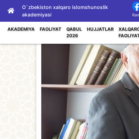
O`zbekiston xalqaro islomshunoslik
akademiyasi
Ram
AKADEMIYA
FAOLIYAT
QABUL
HUJJATLAR
XALQAR
2026
FAOLIYA