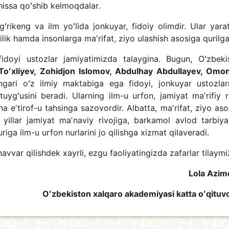
hissa qoʻshib kelmoqdalar.
rikeng va ilm yoʻlida jonkuyar, fidoiy olimdir. Ular yara
yilik hamda insonlarga maʼrifat, ziyo ulashish asosiga qurilg
idoyi ustozlar jamiyatimizda talaygina. Bugun, Oʻzbeki
Toʻxliyev, Zohidjon Islomov, Abdulhay Abdullayev, Omon
ingari oʻz ilmiy maktabiga ega fidoyi, jonkuyar ustozlar
tuygʻusini beradi. Ularning ilm-u urfon, jamiyat maʼrifiy ri
a eʼtirof-u tahsinga sazovordir. Albatta, maʼrifat, ziyo aso
yillar jamiyat maʼnaviy rivojiga, barkamol avlod tarbiya
iga ilm-u urfon nurlarini jo qilishga xizmat qilaveradi.
navvar qilishdek xayrli, ezgu faoliyatingizda zafarlar tilaymi
Lola Azim
Oʻzbekiston xalqaro akademiyasi katta oʻqituvc