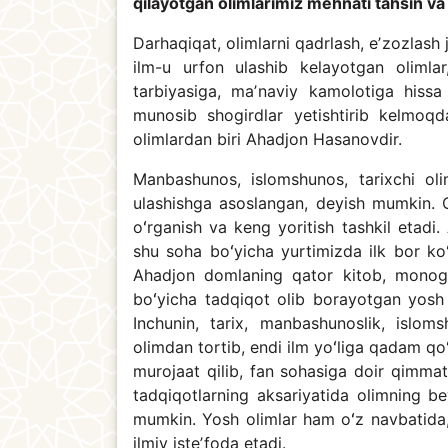
qilayotgan olimlarimiz mehnati tahsin v
Darhaqiqat, olimlarni qadrlash, eʼzozlash 
ilm-u urfon ulashib kelayotgan olimlar,
tarbiyasiga, maʼnaviy kamolotiga hissa
munosib shogirdlar yetishtirib kelmoq
olimlardan biri Ahadjon Hasanovdir.
Manbashunos, islomshunos, tarixchi ol
ulashishga asoslangan, deyish mumkin. Ch
oʻrganish va keng yoritish tashkil etadi.
shu soha boʻyicha yurtimizda ilk bor koʻ
Ahadjon domlaning qator kitob, monogra
boʻyicha tadqiqot olib borayotgan yosh
Inchunin, tarix, manbashunoslik, islom
olimdan tortib, endi ilm yoʻliga qadam q
murojaat qilib, fan sohasiga doir qimmatl
tadqiqotlarning aksariyatida olimning be
mumkin. Yosh olimlar ham oʻz navbatida, 
ilmiy isteʼfoda etadi.