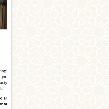
dagi
pgan
osiy
di.
rolar
hnat