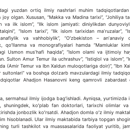
agi yuzdan ortiq ilmiy nashrlari muhim tadqiqotlardan 
 joy olgan. Xususan, “Makka va Madina tarixi”, “Johiliya tar
va ilk islom”, “Ilk islom jamiyati: diniylikdan dunyoviyl
alqini”, “Islom tarixi”, “Ilk islom tarixidan maʼruzalar”, “
anafiylik va vahhobiylik”, “Oʻzbekiston – anʼanaviy d
slik, qoʻllanma va monografiyalari hamda “Mamluklar kiml
gi Usmon musʼhafi haqida”, “Islom olami va ijtimoiy hay
un. Sulton Amur Temur ila uchrashuv”, “Istiqlol va islom”, 
sida (Amir Temur va Ibn Xaldun muloqotlariga doir)”, “Ibn X
r sultonlari” va boshqa dolzarb mavzulardagi ilmiy tadqiqot
tadqiqotlar Ahadjon Hasanovni keng qamrovli zabardast 
, sermahsul ilmiy ijodga bagʻishladi. Ayniqsa, yurtimizda i
a, shuningdek, koʻplab fan doktorlari, tarixchi olimlar va
tirishda jonbozlik koʻrsatdi. Ahadjon domla oʻz ilmiy makta
lim hisoblanadi. Ular ilmiy maktabida tarbiya topgan shogir
ing turli tashkilot va muassasalarida faoliyat yuritib, jam