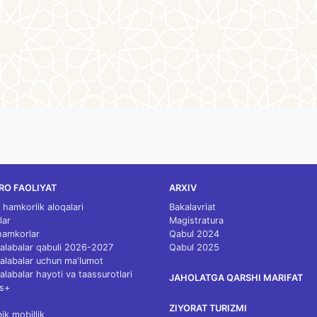
RO FAOLIYAT
ARXIV
 hamkorlik aloqalari
Bakalavriat
lar
Magistratura
 hamkorlar
Qabul 2024
 talabalar qabuli 2026-2027
Qabul 2025
 talabalar uchun ma'lumot
talabalar hayoti va taassurotlari
JAHOLATGA QARSHI MARIFAT
s+
ZIYORAT TURIZMI
k mobillik