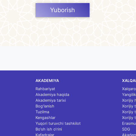
Yuborish
AKADEMIYA
XALQA
Rahbariyat
Xalqaro
Akademiya haqida
Yangilik
Akademiya tarixi
Xorijiy
Bog'lanish
Xorijiy
Tuzilma
Xorijiy
Kengashlar
Xorijiy 
Yuqori turuvchi tashkilot
Erasmu
Bo‘sh ish o‘rini
SDG
Kafedralar
Akademi