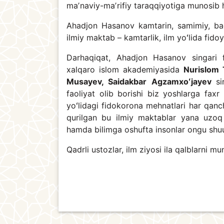
maʼnaviy-maʼrifiy taraqqiyotiga munosib 
Ahadjon Hasanov kamtarin, samimiy, bagʻ
ilmiy maktab – kamtarlik, ilm yoʻlida fido
Darhaqiqat, Ahadjon Hasanov singari f
xalqaro islom akademiyasida
Nurislom 
Musayev, Saidakbar Agzamxoʻjayev
s
faoliyat olib borishi biz yoshlarga faxr 
yoʻlidagi fidokorona mehnatlari har qanch
qurilgan bu ilmiy maktablar yana uzoq 
hamda bilimga oshufta insonlar ongu shuur
Qadrli ustozlar, ilm ziyosi ila qalblarni mu