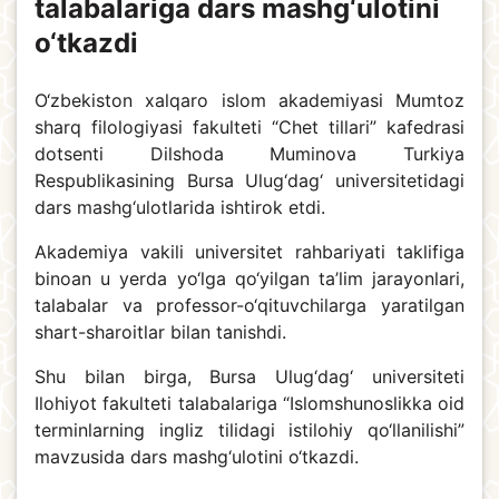
talabalariga dars mashg‘ulotini
o‘tkazdi
O‘zbekiston xalqaro islom akademiyasi Mumtoz
sharq filologiyasi fakulteti “Chet tillari” kafedrasi
dotsenti Dilshoda Muminova Turkiya
Respublikasining Bursa Ulug‘dag‘ universitetidagi
dars mashg‘ulotlarida ishtirok etdi.
Akademiya vakili universitet rahbariyati taklifiga
binoan u yerda yo‘lga qo‘yilgan ta’lim jarayonlari,
talabalar va professor-o‘qituvchilarga yaratilgan
shart-sharoitlar bilan tanishdi.
Shu bilan birga, Bursa Ulug‘dag‘ universiteti
Ilohiyot fakulteti talabalariga “Islomshunoslikka oid
terminlarning ingliz tilidagi istilohiy qo‘llanilishi”
mavzusida dars mashg‘ulotini o‘tkazdi.