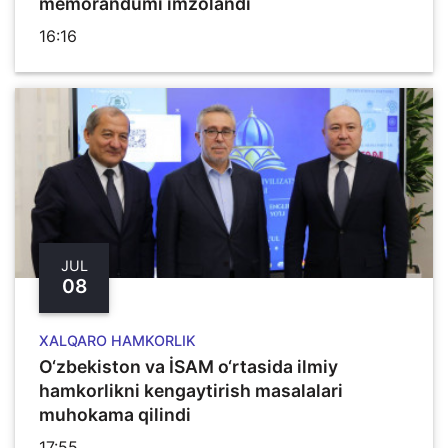
memorandumi imzolandi
16:16
JUL
08
XALQARO HAMKORLIK
O‘zbekiston va İSAM o‘rtasida ilmiy
hamkorlikni kengaytirish masalalari
muhokama qilindi
17:55