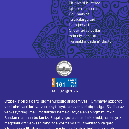
Bitiruvchi burchagi
Iqtidorli talabalar
Call-markazi
Talabalarga oid
Dars jadvali
O`quv adabiyotlar
Yakuniy nazorat
“Kelajakka qadam” dasturi
IIAU.UZ @2026
Oʻzbekiston xalqaro islomshunoslik akademiyasi. Ommaviy axborot
vositalari vakillari va veb-sayt foydalanuvchilari diqqatiga! Siz iiau.uz
veb-saytidagi maʼlumotlardan bemalol foydalanishingiz mumkin.
Bundan mamnun boʻlamiz. Faqat yagona shartimiz shuki, xabar yoki
maqolani oʻz veb-sahifangizda yoritishda “Oʻzbekiston xalqaro
islomshunoslik akademiyasi rasmiy sayti xabar berishicha” deb,