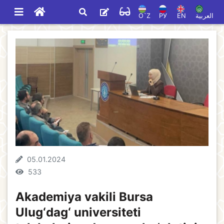
O`Z
РУ
EN
العربية
05.01.2024
533
Akademiya vakili Bursa
Ulug‘dag‘ universiteti