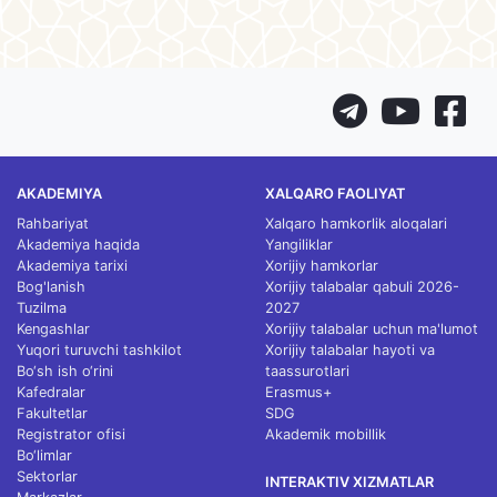
AKADEMIYA
XALQARO FAOLIYAT
Rahbariyat
Xalqaro hamkorlik aloqalari
Akademiya haqida
Yangiliklar
Akademiya tarixi
Xorijiy hamkorlar
Bog'lanish
Xorijiy talabalar qabuli 2026-
Tuzilma
2027
Kengashlar
Xorijiy talabalar uchun ma'lumot
Yuqori turuvchi tashkilot
Xorijiy talabalar hayoti va
Bo‘sh ish o‘rini
taassurotlari
Kafedralar
Erasmus+
Fakultetlar
SDG
Registrator ofisi
Akademik mobillik
Bo‘limlar
Sektorlar
INTERAKTIV XIZMATLAR