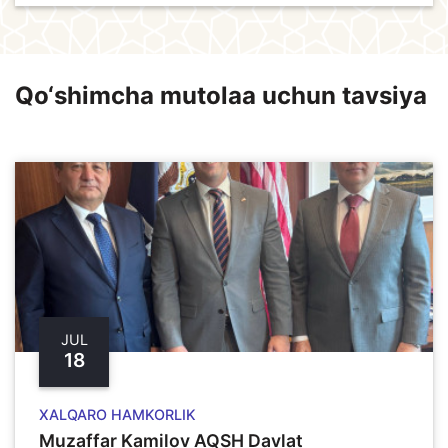
Qo‘shimcha mutolaa uchun tavsiya
JUL
18
XALQARO HAMKORLIK
Muzaffar Kamilov AQSH Davlat