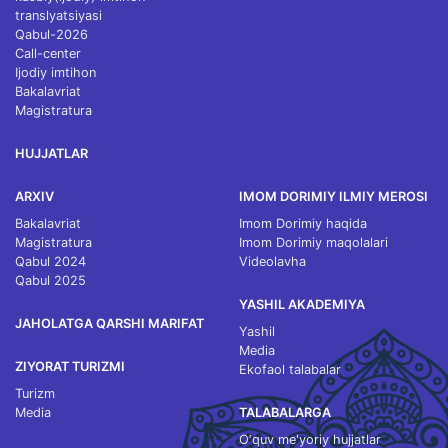
translyatsiyasi
Qabul-2026
Call-center
Ijodiy imtihon
Bakalavriat
Magistratura
HUJJATLAR
ARXIV
IMOM DORIMIY ILMIY MEROSI
Bakalavriat
Imom Dorimiy haqida
Magistratura
Imom Dorimiy maqolalari
Qabul 2024
Videolavha
Qabul 2025
YASHIL AKADEMIYA
JAHOLATGA QARSHI MARIFAT
Yashil
Media
ZIYORAT TURIZMI
Ekofaol talabalar
Turizm
Media
TALABALARGA
O‘quv me'yoriy hujjatlar