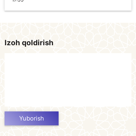
Izoh qoldirish
Yuborish