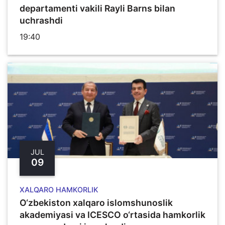
departamenti vakili Rayli Barns bilan
uchrashdi
19:40
JUL
09
XALQARO HAMKORLIK
O‘zbekiston xalqaro islomshunoslik
akademiyasi va ICESCO o‘rtasida hamkorlik