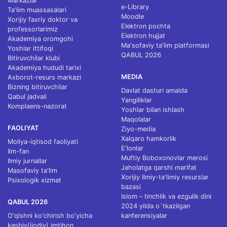
Markazlar
e-Library
Ta'lim muassasalari
Moodle
Xorijiy faxriy doktor va
Elektron pochta
professorlarimiz
Elektron hujjat
Akademiya oromgohi
Ma'sofaviy ta'lim platformasi
Yoshlar ittifoqi
QABUL 2026
Bitiruvchilar klubi
Akademiya hududi tarixi
MEDIA
Axborot-resurs markazi
Bizning bitiruvchilar
Davlat dasturi amalda
Qabul jadvali
Yangiliklar
Komplaens-nazorat
Yoshlar bilan ishlash
Maqolalar
FAOLIYAT
Ziyo-media
Xalqaro hamkorlik
Moliya-iqtisod faoliyati
E'lonlar
Ilm-fan
Muftiy Boboxonovlar merosi
Ilmiy jurnallar
Jaholatga qarshi marifat
Masofaviy ta'lim
Xorijiy Ilmiy-ta'limiy resurslar
Psixologik xizmat
bazasi
Islom – tinchlik va ezgulik dini
QABUL 2026
2024 yilda o`tkazilgan
O'qishni ko'chirish bo'yicha
kanferensiyalar
kasbiy(ijodiy) imtihon