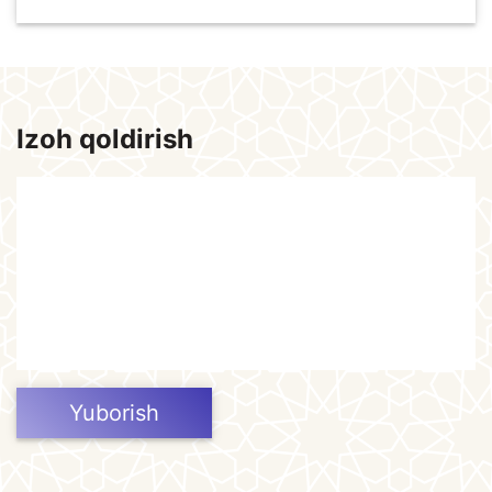
Izoh qoldirish
Yuborish