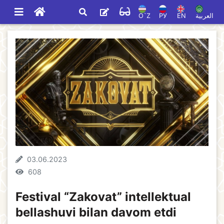
O`Z
РУ
EN
العربية
03.06.2023
608
Festival “Zakovat” intellektual
bellashuvi bilan davom etdi