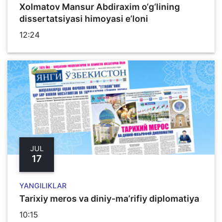
Xolmatov Mansur Abdiraxim o‘g‘lining
dissertatsiyasi himoyasi e’loni
12:24
JUL
17
YANGILIKLAR
Tarixiy meros va diniy-ma’rifiy diplomatiya
10:15