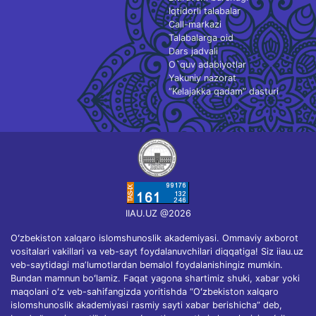
Iqtidorli talabalar
Call-markazi
Talabalarga oid
Dars jadvali
O`quv adabiyotlar
Yakuniy nazorat
“Kelajakka qadam” dasturi
IIAU.UZ @2026
Oʻzbekiston xalqaro islomshunoslik akademiyasi. Ommaviy axborot
vositalari vakillari va veb-sayt foydalanuvchilari diqqatiga! Siz iiau.uz
veb-saytidagi maʼlumotlardan bemalol foydalanishingiz mumkin.
Bundan mamnun boʻlamiz. Faqat yagona shartimiz shuki, xabar yoki
maqolani oʻz veb-sahifangizda yoritishda “Oʻzbekiston xalqaro
islomshunoslik akademiyasi rasmiy sayti xabar berishicha” deb,