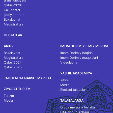
translyatsiyasi
Qabul-2026
Call-center
Ijodiy imtihon
Bakalavriat
Magistratura
HUJJATLAR
ARXIV
IMOM DORIMIY ILMIY MEROSI
Bakalavriat
Imom Dorimiy haqida
Magistratura
Imom Dorimiy maqolalari
Qabul 2024
Videolavha
Qabul 2025
YASHIL AKADEMIYA
JAHOLATGA QARSHI MARIFAT
Yashil
Media
ZIYORAT TURIZMI
Ekofaol talabalar
Turizm
Media
TALABALARGA
O‘quv me'yoriy hujjatlar
Bitiruvchi burchagi