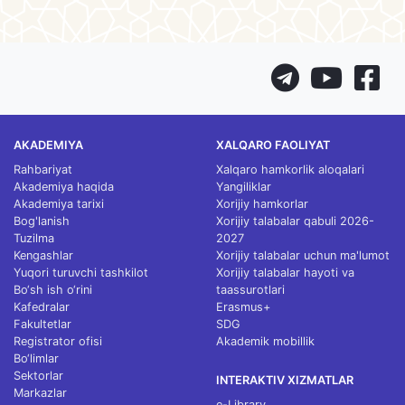
AKADEMIYA
XALQARO FAOLIYAT
Rahbariyat
Xalqaro hamkorlik aloqalari
Akademiya haqida
Yangiliklar
Akademiya tarixi
Xorijiy hamkorlar
Bog'lanish
Xorijiy talabalar qabuli 2026-
Tuzilma
2027
Kengashlar
Xorijiy talabalar uchun ma'lumot
Yuqori turuvchi tashkilot
Xorijiy talabalar hayoti va
Bo‘sh ish o‘rini
taassurotlari
Kafedralar
Erasmus+
Fakultetlar
SDG
Registrator ofisi
Akademik mobillik
Bo‘limlar
Sektorlar
INTERAKTIV XIZMATLAR
Markazlar
e-Library