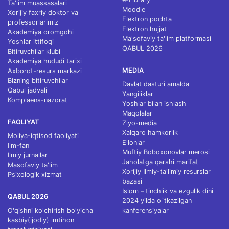
Ta'lim muassasalari
Moodle
Xorijiy faxriy doktor va
Elektron pochta
professorlarimiz
Elektron hujjat
Akademiya oromgohi
Ma'sofaviy ta'lim platformasi
Yoshlar ittifoqi
QABUL 2026
Bitiruvchilar klubi
Akademiya hududi tarixi
MEDIA
Axborot-resurs markazi
Bizning bitiruvchilar
Davlat dasturi amalda
Qabul jadvali
Yangiliklar
Komplaens-nazorat
Yoshlar bilan ishlash
Maqolalar
FAOLIYAT
Ziyo-media
Xalqaro hamkorlik
Moliya-iqtisod faoliyati
E'lonlar
Ilm-fan
Muftiy Boboxonovlar merosi
Ilmiy jurnallar
Jaholatga qarshi marifat
Masofaviy ta'lim
Xorijiy Ilmiy-ta'limiy resurslar
Psixologik xizmat
bazasi
Islom – tinchlik va ezgulik dini
QABUL 2026
2024 yilda o`tkazilgan
O'qishni ko'chirish bo'yicha
kanferensiyalar
kasbiy(ijodiy) imtihon