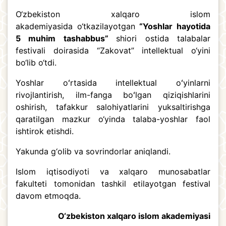
O‘zbekiston xalqaro islom
akademiyasida o‘tkazilayotgan
“Yoshlar hayotida
5 muhim tashabbus”
shiori ostida talabalar
festivali doirasida “Zakovat” intellektual o‘yini
bo‘lib o‘tdi.
Yoshlar oʻrtasida intellektual oʻyinlarni
rivojlantirish, ilm-fanga boʻlgan qiziqishlarini
oshirish, tafakkur salohiyatlarini yuksaltirishga
qaratilgan mazkur o‘yinda talaba-yoshlar faol
ishtirok etishdi.
Yakunda g‘olib va sovrindorlar aniqlandi.
Islom iqtisodiyoti va xalqaro munosabatlar
fakulteti tomonidan tashkil etilayotgan festival
davom etmoqda.
O‘zbekiston xalqaro islom akademiyasi