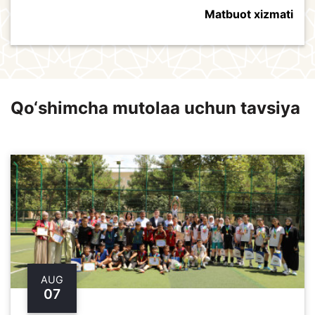
Matbuot xizmati
Qo‘shimcha mutolaa uchun tavsiya
AUG
07