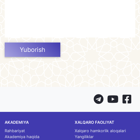
Yuborish
AKADEMIYA
XALQARO FAOLIYAT
Rahbariyat
Xalqaro hamkorlik aloqalari
Akademiya haqida
Yangiliklar