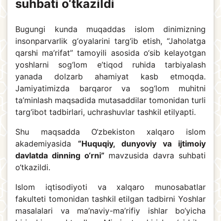
suhbati o‘tkazildi
Bugungi kunda muqaddas islom dinimizning
insonparvarlik g‘oyalarini targ‘ib etish, “Jaholatga
qarshi ma’rifat” tamoyili asosida o‘sib kelayotgan
yoshlarni sog‘lom e’tiqod ruhida tarbiyalash
yanada dolzarb ahamiyat kasb etmoqda.
Jamiyatimizda barqaror va sog‘lom muhitni
ta’minlash maqsadida mutasaddilar tomonidan turli
targ‘ibot tadbirlari, uchrashuvlar tashkil etilyapti.
Shu maqsadda O‘zbekiston xalqaro islom
akademiyasida
“Huquqiy, dunyoviy va ijtimoiy
davlatda dinning o‘rni”
mavzusida davra suhbati
o‘tkazildi.
Islom iqtisodiyoti va xalqaro munosabatlar
fakulteti tomonidan tashkil etilgan tadbirni Yoshlar
masalalari va ma’naviy-ma’rifiy ishlar bo‘yicha