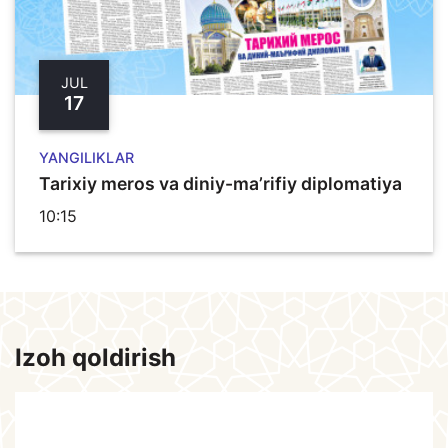
JUL
17
YANGILIKLAR
Tarixiy meros va diniy-ma’rifiy diplomatiya
10:15
Izoh qoldirish