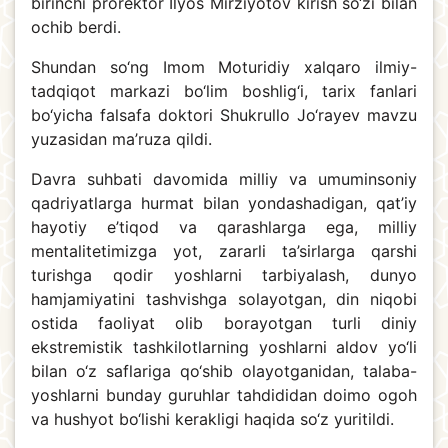
birinchi prorektor Ilyos Mirziyotov kirish so‘zi bilan
ochib berdi.
Shundan so‘ng Imom Moturidiy xalqaro ilmiy-
tadqiqot markazi bo‘lim boshlig‘i, tarix fanlari
bo‘yicha falsafa doktori Shukrullo Jo‘rayev mavzu
yuzasidan ma’ruza qildi.
Davra suhbati davomida milliy va umuminsoniy
qadriyatlarga hurmat bilan yondashadigan, qat’iy
hayotiy e’tiqod va qarashlarga ega, milliy
mentalitetimizga yot, zararli ta’sirlarga qarshi
turishga qodir yoshlarni tarbiyalash, dunyo
hamjamiyatini tashvishga solayotgan, din niqobi
ostida faoliyat olib borayotgan turli diniy
ekstremistik tashkilotlarning yoshlarni aldov yo‘li
bilan o‘z saflariga qo‘shib olayotganidan, talaba-
yoshlarni bunday guruhlar tahdididan doimo ogoh
va hushyot bo‘lishi kerakligi haqida so‘z yuritildi.