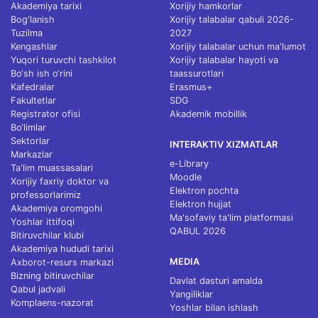
Akademiya tarixi
Xorijiy hamkorlar
Bog'lanish
Xorijiy talabalar qabuli 2026-
Tuzilma
2027
Kengashlar
Xorijiy talabalar uchun ma'lumot
Yuqori turuvchi tashkilot
Xorijiy talabalar hayoti va
Bo‘sh ish o‘rini
taassurotlari
Kafedralar
Erasmus+
Fakultetlar
SDG
Registrator ofisi
Akademik mobillik
Bo‘limlar
Sektorlar
INTERAKTIV XIZMATLAR
Markazlar
e-Library
Ta'lim muassasalari
Moodle
Xorijiy faxriy doktor va
Elektron pochta
professorlarimiz
Elektron hujjat
Akademiya oromgohi
Ma'sofaviy ta'lim platformasi
Yoshlar ittifoqi
QABUL 2026
Bitiruvchilar klubi
Akademiya hududi tarixi
MEDIA
Axborot-resurs markazi
Bizning bitiruvchilar
Davlat dasturi amalda
Qabul jadvali
Yangiliklar
Komplaens-nazorat
Yoshlar bilan ishlash