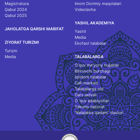
Magistratura
Imom Dorimiy maqolalari
Qabul 2024
Videolavha
Qabul 2025
YASHIL AKADEMIYA
JAHOLATGA QARSHI MARIFAT
Yashil
Media
ZIYORAT TURIZMI
Ekofaol talabalar
Turizm
Media
TALABALARGA
O‘quv me'yoriy hujjatlar
Bitiruvchi burchagi
Iqtidorli talabalar
Call-markazi
Talabalarga oid
Dars jadvali
O`quv adabiyotlar
Yakuniy nazorat
“Kelajakka qadam” dasturi