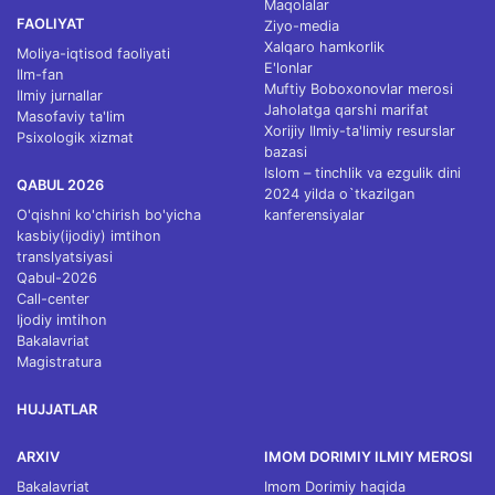
Maqolalar
FAOLIYAT
Ziyo-media
Xalqaro hamkorlik
Moliya-iqtisod faoliyati
E'lonlar
Ilm-fan
Muftiy Boboxonovlar merosi
Ilmiy jurnallar
Jaholatga qarshi marifat
Masofaviy ta'lim
Xorijiy Ilmiy-ta'limiy resurslar
Psixologik xizmat
bazasi
Islom – tinchlik va ezgulik dini
QABUL 2026
2024 yilda o`tkazilgan
O'qishni ko'chirish bo'yicha
kanferensiyalar
kasbiy(ijodiy) imtihon
translyatsiyasi
Qabul-2026
Call-center
Ijodiy imtihon
Bakalavriat
Magistratura
HUJJATLAR
ARXIV
IMOM DORIMIY ILMIY MEROSI
Bakalavriat
Imom Dorimiy haqida