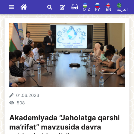
O`Z
РУ
EN
العربية
01.06.2023
508
Akademiyada “Jaholatga qarshi
ma’rifat” mavzusida davra