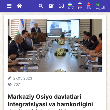
O`Z
РУ
EN
العربية
27.05.2023
707
Markaziy Osiyo davlatlari
integratsiyasi va hamkorligini