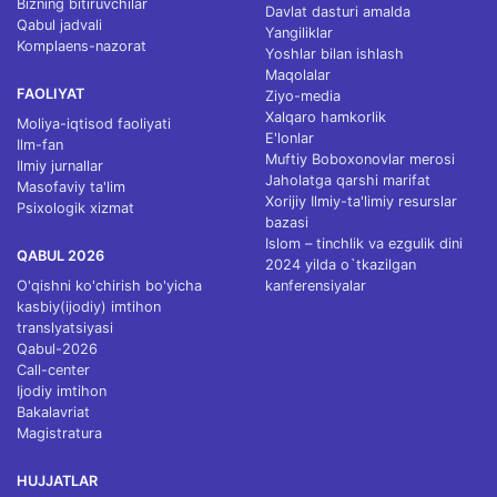
Bizning bitiruvchilar
Davlat dasturi amalda
Qabul jadvali
Yangiliklar
Komplaens-nazorat
Yoshlar bilan ishlash
Maqolalar
FAOLIYAT
Ziyo-media
Xalqaro hamkorlik
Moliya-iqtisod faoliyati
E'lonlar
Ilm-fan
Muftiy Boboxonovlar merosi
Ilmiy jurnallar
Jaholatga qarshi marifat
Masofaviy ta'lim
Xorijiy Ilmiy-ta'limiy resurslar
Psixologik xizmat
bazasi
Islom – tinchlik va ezgulik dini
QABUL 2026
2024 yilda o`tkazilgan
O'qishni ko'chirish bo'yicha
kanferensiyalar
kasbiy(ijodiy) imtihon
translyatsiyasi
Qabul-2026
Call-center
Ijodiy imtihon
Bakalavriat
Magistratura
HUJJATLAR