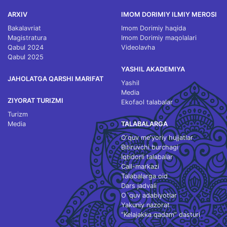
ARXIV
IMOM DORIMIY ILMIY MEROSI
Bakalavriat
Imom Dorimiy haqida
Magistratura
Imom Dorimiy maqolalari
Qabul 2024
Videolavha
Qabul 2025
YASHIL AKADEMIYA
JAHOLATGA QARSHI MARIFAT
Yashil
Media
ZIYORAT TURIZMI
Ekofaol talabalar
Turizm
Media
TALABALARGA
O‘quv me'yoriy hujjatlar
Bitiruvchi burchagi
Iqtidorli talabalar
Call-markazi
Talabalarga oid
Dars jadvali
O`quv adabiyotlar
Yakuniy nazorat
“Kelajakka qadam” dasturi