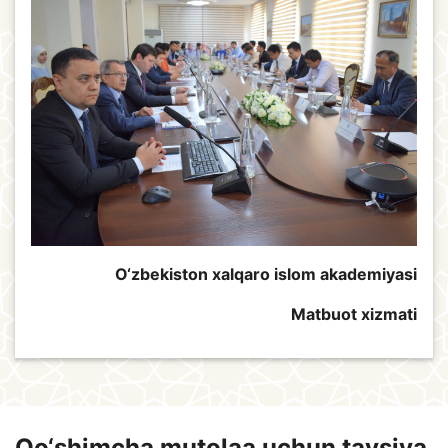
O‘zbekiston xalqaro islom akademiyasi
Matbuot xizmati
Qo‘shimcha mutolaa uchun tavsiya