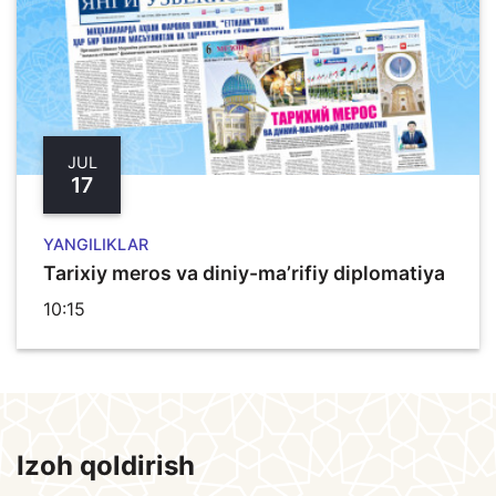
JUL
17
YANGILIKLAR
Tarixiy meros va diniy-ma’rifiy diplomatiya
10:15
Izoh qoldirish