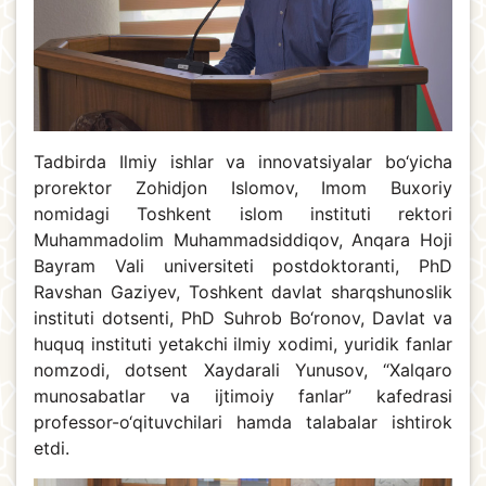
Tadbirda Ilmiy ishlar va innovatsiyalar bo‘yicha
prorektor Zohidjon Islomov, Imom Buxoriy
nomidagi Toshkent islom instituti rektori
Muhammadolim Muhammadsiddiqov, Anqara Hoji
Bayram Vali universiteti postdoktoranti, PhD
Ravshan Gaziyev, Toshkent davlat sharqshunoslik
instituti dotsenti, PhD Suhrob Bo‘ronov, Davlat va
huquq instituti yetakchi ilmiy xodimi, yuridik fanlar
nomzodi, dotsent Xaydarali Yunusov, “Xalqaro
munosabatlar va ijtimoiy fanlar” kafedrasi
professor-o‘qituvchilari hamda talabalar ishtirok
etdi.