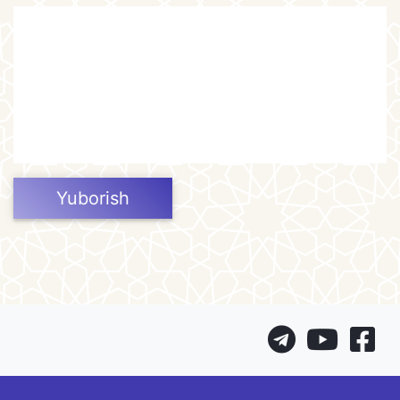
Yuborish