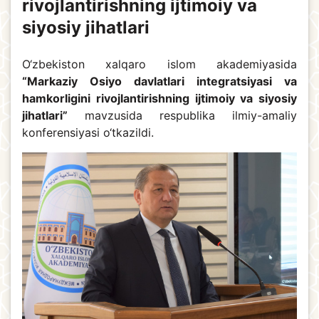
rivojlantirishning ijtimoiy va
siyosiy jihatlari
O‘zbekiston xalqaro islom akademiyasida
“Markaziy Osiyo davlatlari integratsiyasi va
hamkorligini rivojlantirishning ijtimoiy va siyosiy
jihatlari”
mavzusida respublika ilmiy-amaliy
konferensiyasi o‘tkazildi.