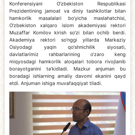
Konferensiyani O‘zbekiston Respublikasi
Prezidentining jamoat va diniy tashkilotlar bilan
hamkorlik masalalari bo‘yicha maslahatchisi,
O‘zbekiston xalqaro islom akademiyasi rektori
Muzaffar Komilov kirish so‘zi bilan ochib berdi.
Akademiya rektori so‘nggi yillarda Markaziy
Osiyodagi yaqin qo‘shnichilik siyosati,
davlatlarimiz rahbarlarining o‘zaro keng
miqyosdagi hamkorlik aloqalari tobora rivojlanib
borayotganini ta’kidladi. Mazkur anjuman bu
boradagi ishlarning amaliy davomi ekanini qayd
etdi. Anjuman ishiga muvafaqqiyat tiladi.