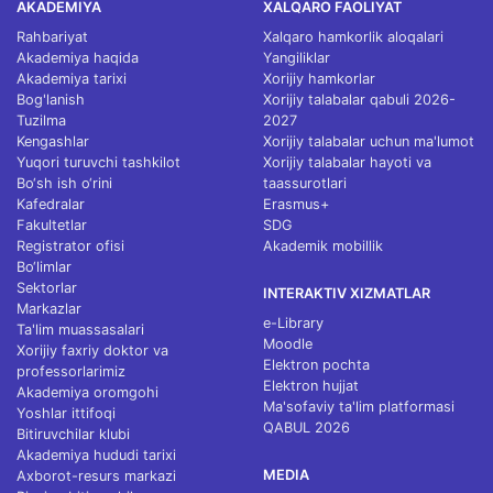
AKADEMIYA
XALQARO FAOLIYAT
Rahbariyat
Xalqaro hamkorlik aloqalari
Akademiya haqida
Yangiliklar
Akademiya tarixi
Xorijiy hamkorlar
Bog'lanish
Xorijiy talabalar qabuli 2026-
Tuzilma
2027
Kengashlar
Xorijiy talabalar uchun ma'lumot
Yuqori turuvchi tashkilot
Xorijiy talabalar hayoti va
Bo‘sh ish o‘rini
taassurotlari
Kafedralar
Erasmus+
Fakultetlar
SDG
Registrator ofisi
Akademik mobillik
Bo‘limlar
Sektorlar
INTERAKTIV XIZMATLAR
Markazlar
e-Library
Ta'lim muassasalari
Moodle
Xorijiy faxriy doktor va
Elektron pochta
professorlarimiz
Elektron hujjat
Akademiya oromgohi
Ma'sofaviy ta'lim platformasi
Yoshlar ittifoqi
QABUL 2026
Bitiruvchilar klubi
Akademiya hududi tarixi
MEDIA
Axborot-resurs markazi