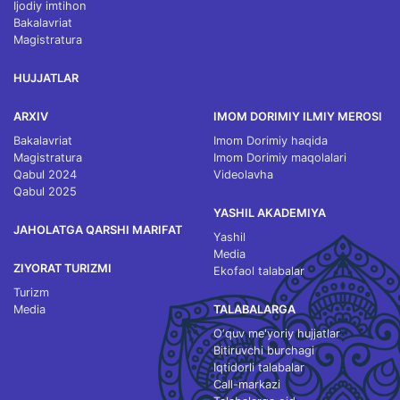
Ijodiy imtihon
Bakalavriat
Magistratura
HUJJATLAR
ARXIV
IMOM DORIMIY ILMIY MEROSI
Bakalavriat
Imom Dorimiy haqida
Magistratura
Imom Dorimiy maqolalari
Qabul 2024
Videolavha
Qabul 2025
YASHIL AKADEMIYA
JAHOLATGA QARSHI MARIFAT
Yashil
Media
ZIYORAT TURIZMI
Ekofaol talabalar
Turizm
Media
TALABALARGA
O‘quv me'yoriy hujjatlar
Bitiruvchi burchagi
Iqtidorli talabalar
Call-markazi