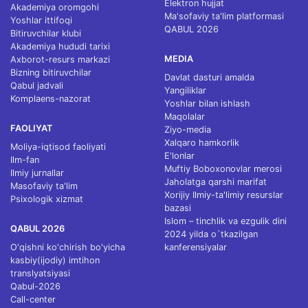
Elektron hujjat
Akademiya oromgohi
Ma'sofaviy ta'lim platformasi
Yoshlar ittifoqi
QABUL 2026
Bitiruvchilar klubi
Akademiya hududi tarixi
MEDIA
Axborot-resurs markazi
Bizning bitiruvchilar
Davlat dasturi amalda
Qabul jadvali
Yangiliklar
Komplaens-nazorat
Yoshlar bilan ishlash
Maqolalar
FAOLIYAT
Ziyo-media
Xalqaro hamkorlik
Moliya-iqtisod faoliyati
E'lonlar
Ilm-fan
Muftiy Boboxonovlar merosi
Ilmiy jurnallar
Jaholatga qarshi marifat
Masofaviy ta'lim
Xorijiy Ilmiy-ta'limiy resurslar
Psixologik xizmat
bazasi
Islom – tinchlik va ezgulik dini
QABUL 2026
2024 yilda o`tkazilgan
O'qishni ko'chirish bo'yicha
kanferensiyalar
kasbiy(ijodiy) imtihon
translyatsiyasi
Qabul-2026
Call-center