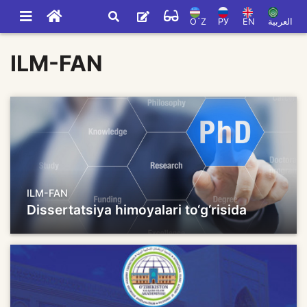
O`Z
РУ
EN
العربية
ILM-FAN
ILM-FAN
Dissertatsiya himoyalari to‘g‘risida