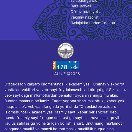
Talabalarga oid
Dars jadvali
O`quv adabiyotlar
Yakuniy nazorat
“Kelajakka qadam” dasturi
IIAU.UZ @2026
Oʻzbekiston xalqaro islomshunoslik akademiyasi. Ommaviy axborot
vositalari vakillari va veb-sayt foydalanuvchilari diqqatiga! Siz iiau.uz
veb-saytidagi maʼlumotlardan bemalol foydalanishingiz mumkin.
Bundan mamnun boʻlamiz. Faqat yagona shartimiz shuki, xabar yoki
maqolani oʻz veb-sahifangizda yoritishda “Oʻzbekiston xalqaro
islomshunoslik akademiyasi rasmiy sayti xabar berishicha” deb,
bunda “rasmiy sayti” degan soʻz ustiga saytimiz havolasini qoʻyib,
iiau.uz sahifasiga yoʻnaltirilgan boʻlishi shart. Unutmang, maʼlumot
olinganda muallif va manzil koʻrsatmaslik mualliflik huquqining