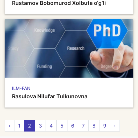
Rustamov Bobomurod Xolbuta o‘g‘li
ILM-FAN
Rasulova Nilufar Tulkunovna
‹
1
2
3
4
5
6
7
8
9
›