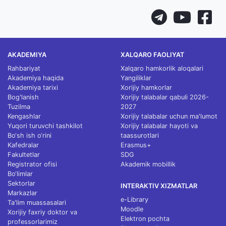
AKADEMIYA
XALQARO FAOLIYAT
Rahbariyat
Xalqaro hamkorlik aloqalari
Akademiya haqida
Yangiliklar
Akademiya tarixi
Xorijiy hamkorlar
Bog'lanish
Xorijiy talabalar qabuli 2026-
Tuzilma
2027
Kengashlar
Xorijiy talabalar uchun ma'lumot
Yuqori turuvchi tashkilot
Xorijiy talabalar hayoti va
Bo‘sh ish o‘rini
taassurotlari
Kafedralar
Erasmus+
Fakultetlar
SDG
Registrator ofisi
Akademik mobillik
Bo‘limlar
Sektorlar
INTERAKTIV XIZMATLAR
Markazlar
e-Library
Ta'lim muassasalari
Moodle
Xorijiy faxriy doktor va
Elektron pochta
professorlarimiz