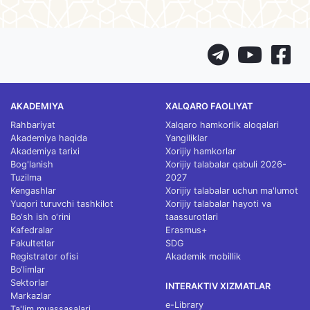
AKADEMIYA
XALQARO FAOLIYAT
Rahbariyat
Xalqaro hamkorlik aloqalari
Akademiya haqida
Yangiliklar
Akademiya tarixi
Xorijiy hamkorlar
Bog'lanish
Xorijiy talabalar qabuli 2026-
Tuzilma
2027
Kengashlar
Xorijiy talabalar uchun ma'lumot
Yuqori turuvchi tashkilot
Xorijiy talabalar hayoti va
Bo‘sh ish o‘rini
taassurotlari
Kafedralar
Erasmus+
Fakultetlar
SDG
Registrator ofisi
Akademik mobillik
Bo‘limlar
Sektorlar
INTERAKTIV XIZMATLAR
Markazlar
e-Library
Ta'lim muassasalari