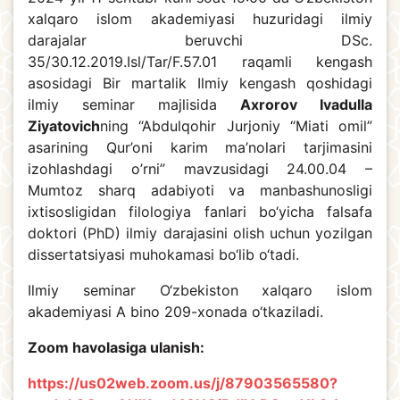
xalqaro islom akademiyasi huzuridagi ilmiy
darajalar beruvchi DSc.
35/30.12.2019.Isl/Tar/F.57.01 raqamli kengash
asosidagi Bir martalik Ilmiy kengash qoshidagi
ilmiy seminar majlisida
Axrorov Ivadulla
Ziyatovich
ning “Abdulqohir Jurjoniy “Miati omil”
asarining Qur’oni karim ma’nolari tarjimasini
izohlashdagi o’rni” mavzusidagi 24.00.04 –
Mumtoz sharq adabiyoti va manbashunosligi
ixtisosligidan filologiya fanlari bo‘yicha falsafa
doktori (PhD) ilmiy darajasini оlish uchun yozilgаn
dissеrtаtsiyasi muhokamasi bo‘lib o‘tadi.
Ilmiy seminar O‘zbekiston xalqaro islom
akademiyasi A bino 209-xonada o‘tkaziladi.
Zoom havolasiga ulanish:
https://us02web.zoom.us/j/87903565580?