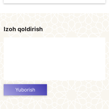
Izoh qoldirish
Yuborish