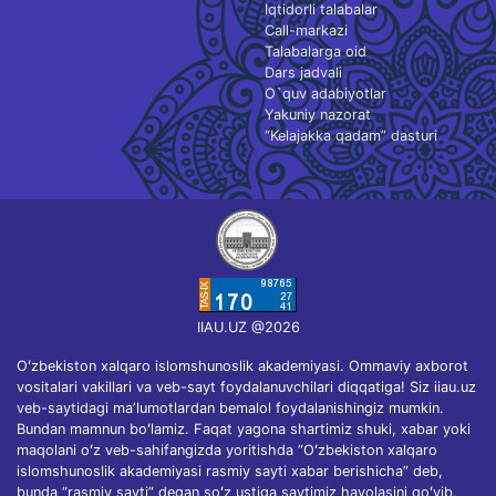
Iqtidorli talabalar
Call-markazi
Talabalarga oid
Dars jadvali
O`quv adabiyotlar
Yakuniy nazorat
“Kelajakka qadam” dasturi
IIAU.UZ @2026
Oʻzbekiston xalqaro islomshunoslik akademiyasi. Ommaviy axborot
vositalari vakillari va veb-sayt foydalanuvchilari diqqatiga! Siz iiau.uz
veb-saytidagi maʼlumotlardan bemalol foydalanishingiz mumkin.
Bundan mamnun boʻlamiz. Faqat yagona shartimiz shuki, xabar yoki
maqolani oʻz veb-sahifangizda yoritishda “Oʻzbekiston xalqaro
islomshunoslik akademiyasi rasmiy sayti xabar berishicha” deb,
bunda “rasmiy sayti” degan soʻz ustiga saytimiz havolasini qoʻyib,