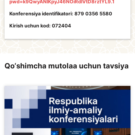
pwd=k9QwyANlKpyJ46NOiRdIVtD8rztYL9.1
Konferensiya identifikatori: 879 0356 5580
Kirish uchun kod: 072404
Qo‘shimcha mutolaa uchun tavsiya