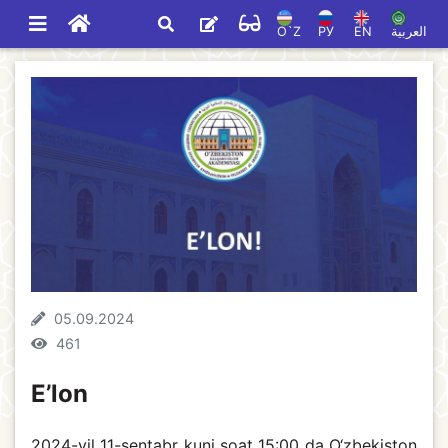
O`Z
РУ
EN
العربية
05.09.2024
461
E’lon
2024-yil 11-sentabr kuni soat 15:00 da O‘zbekiston