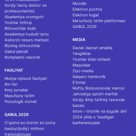
Moodle
Xorijiy faxriy doktor va
Elektron pochta
professorlarimiz
Elektron hujjat
Akademiya oromgohi
Ma'sofaviy ta'lim platformasi
Yoshlar ittifoqi
QABUL 2026
Bitiruvchilar klubi
Akademiya hududi tarixi
MEDIA
Axborot-resurs markazi
Bizning bitiruvchilar
Davlat dasturi amalda
Qabul jadvali
Yangiliklar
Komplaens-nazorat
Yoshlar bilan ishlash
Maqolalar
FAOLIYAT
Ziyo-media
Xalqaro hamkorlik
Moliya-iqtisod faoliyati
E'lonlar
Ilm-fan
Muftiy Boboxonovlar merosi
Ilmiy jurnallar
Jaholatga qarshi marifat
Masofaviy ta'lim
Xorijiy Ilmiy-ta'limiy resurslar
Psixologik xizmat
bazasi
Islom – tinchlik va ezgulik dini
QABUL 2026
2024 yilda o`tkazilgan
O'qishni ko'chirish bo'yicha
kanferensiyalar
kasbiy(ijodiy) imtihon
translyatsiyasi