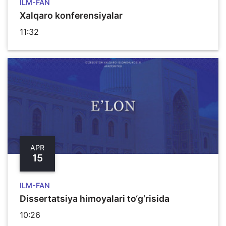
ILM-FAN
Xalqaro konferensiyalar
11:32
APR
15
ILM-FAN
Dissertatsiya himoyalari to‘g‘risida
10:26