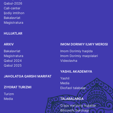
Qabul-2026
Call-center
Ijodiy imtihon
Bakalavriat
Magistratura
HUJJATLAR
ARXIV
IMOM DORIMIY ILMIY MEROSI
Bakalavriat
Imom Dorimiy haqida
Magistratura
Imom Dorimiy maqolalari
Qabul 2024
Videolavha
Qabul 2025
YASHIL AKADEMIYA
JAHOLATGA QARSHI MARIFAT
Yashil
Media
ZIYORAT TURIZMI
Ekofaol talabalar
Turizm
Media
TALABALARGA
O‘quv me'yoriy hujjatlar
Bitiruvchi burchagi