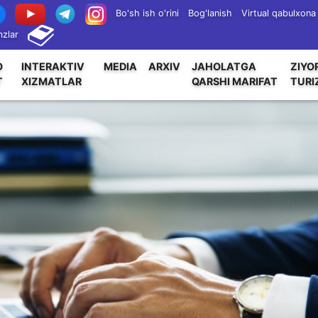
Bo'sh ish o'rini
Bog'lanish
Virtual qabulxona
zlar
O
INTERAKTIV
MEDIA
ARXIV
JAHOLATGA
ZIYO
T
XIZMATLAR
QARSHI MARIFAT
TURI