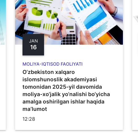
JAN
16
MOLIYA-IQTISOD FAOLIYATI
O‘zbekiston xalqaro
islomshunoslik akademiyasi
tomonidan 2025-yil davomida
moliya-xo‘jalik yo‘nalishi bo‘yicha
amalga oshirilgan ishlar haqida
ma’lumot
12:28