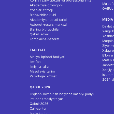
Xorijiy faxriy doktor va professorlarimiz
Ma'sofa
Akademiya oromgohi
QABUL
Yoshlar ittifoqi
Bitiruvchilar klubi
MEDIA
Akademiya hududi tarixi
Axborot-resurs markazi
Davlat 
Bizning bitiruvchilar
Yangilik
Qabul jadvali
Yoshlar
Komplaens-nazorat
Maqolal
Ziyo-m
FAOLIYAT
Xalqaro
E'lonlar
Moliya-iqtisod faoliyati
Muftiy
Ilm-fan
Jaholat
Ilmiy jurnallar
Xorijiy 
Masofaviy ta'lim
Islom – 
Psixologik xizmat
2024 yi
QABUL 2026
O'qishni ko'chirish bo'yicha kasbiy(ijodiy)
imtihon translyatsiyasi
Qabul-2026
Call-center
Ijodiy imtihon