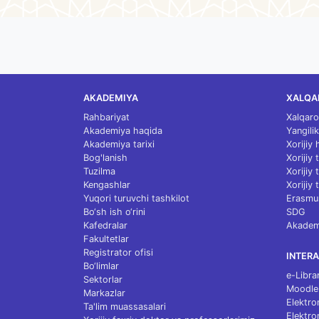
AKADEMIYA
XALQA
Rahbariyat
Xalqaro
Akademiya haqida
Yangilik
Akademiya tarixi
Xorijiy
Bog'lanish
Xorijiy
Tuzilma
Xorijiy
Kengashlar
Xorijiy 
Yuqori turuvchi tashkilot
Erasmu
Bo‘sh ish o‘rini
SDG
Kafedralar
Akademi
Fakultetlar
Registrator ofisi
INTERA
Bo‘limlar
e-Libra
Sektorlar
Moodle
Markazlar
Elektro
Ta'lim muassasalari
Elektro