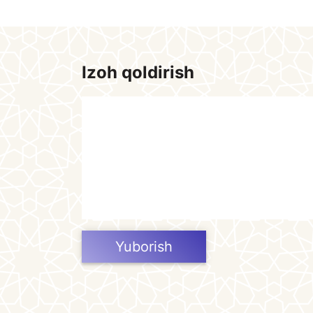
Izoh qoldirish
Yuborish