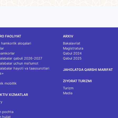
RO FAOLIYAT
ARXIV
 hamkorlik aloqalari
Bakalavriat
lar
Magistratura
 hamkorlar
Qabul 2024
 talabalar qabuli 2026-2027
Qabul 2025
 talabalar uchun ma'lumot
talabalar hayoti va taassurotlari
JAHOLATGA QARSHI MARIFAT
s+
ZIYORAT TURIZMI
k mobillik
Turizm
Media
KTIV XIZMATLAR
ry
n pochta
n hujjat