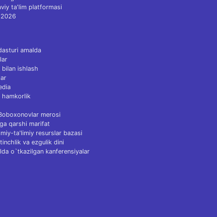
viy ta'lim platformasi
 2026
dasturi amalda
lar
 bilan ishlash
ar
edia
 hamkorlik
 Boboxonovlar merosi
ga qarshi marifat
Ilmiy-ta'limiy resurslar bazasi
tinchlik va ezgulik dini
lda o`tkazilgan kanferensiyalar