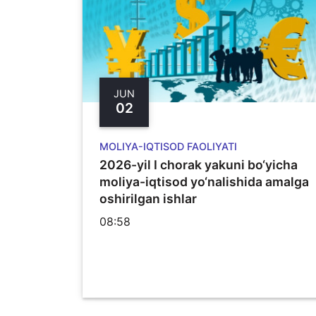
JUN
02
MOLIYA-IQTISOD FAOLIYATI
2026-yil I chorak yakuni bo‘yicha
moliya-iqtisod yo‘nalishida amalga
oshirilgan ishlar
08:58