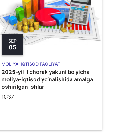
SEP
05
MOLIYA-IQTISOD FAOLIYATI
2025-yil II chorak yakuni bo‘yicha
moliya-iqtisod yo‘nalishida amalga
oshirilgan ishlar
10:37