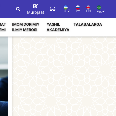
O`Z
РУ
EN
العربية
Murojaat
RAT
IMOM DORIMIY
YASHIL
TALABALARGA
ZMI
ILMIY MEROSI
AKADEMIYA