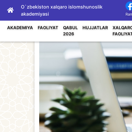
O`zbekiston xalqaro islomshunoslik
akademiyasi
Ram
AKADEMIYA
FAOLIYAT
QABUL
HUJJATLAR
XALQAR
2026
FAOLIYA