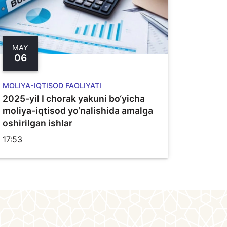
MAY
06
MOLIYA-IQTISOD FAOLIYATI
2025-yil I chorak yakuni bo‘yicha
moliya-iqtisod yo‘nalishida amalga
oshirilgan ishlar
17:53