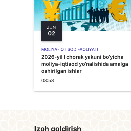
JUN
02
MOLIYA-IQTISOD FAOLIYATI
2026-yil I chorak yakuni bo‘yicha
moliya-iqtisod yo‘nalishida amalga
oshirilgan ishlar
08:58
Izoh qoldirish