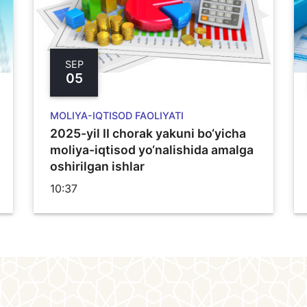
SEP
05
MOLIYA-IQTISOD FAOLIYATI
2025-yil II chorak yakuni bo‘yicha
moliya-iqtisod yo‘nalishida amalga
oshirilgan ishlar
10:37