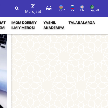
O`Z
РУ
EN
العربية
Murojaat
RAT
IMOM DORIMIY
YASHIL
TALABALARGA
ZMI
ILMIY MEROSI
AKADEMIYA