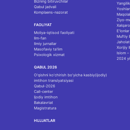
Bizning bitiruvchilar
Yangilik
Qabul jadvali
Yoshlar
Komplaens-nazorat
Maqolal
Ziyo-m
FAOLIYAT
Xalqaro
E'lonlar
Moliya-iqtisod faoliyati
Muftiy
Ilm-fan
Jaholat
Ilmiy jurnallar
Xorijiy 
Masofaviy ta'lim
Islom – 
Psixologik xizmat
2024 yi
QABUL 2026
O'qishni ko'chirish bo'yicha kasbiy(ijodiy)
imtihon translyatsiyasi
Qabul-2026
Call-center
Ijodiy imtihon
Bakalavriat
Magistratura
HUJJATLAR