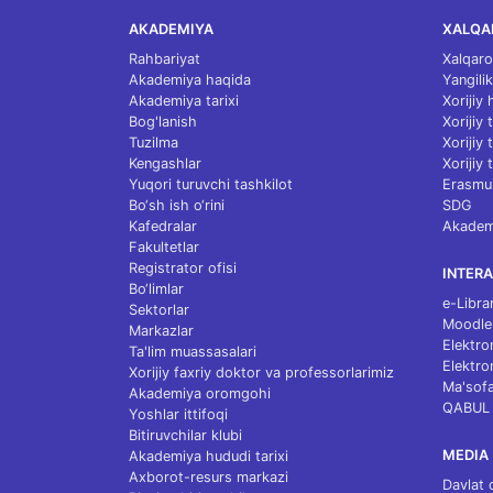
AKADEMIYA
XALQA
Rahbariyat
Xalqaro
Akademiya haqida
Yangilik
Akademiya tarixi
Xorijiy
Bog'lanish
Xorijiy
Tuzilma
Xorijiy
Kengashlar
Xorijiy 
Yuqori turuvchi tashkilot
Erasmu
Bo‘sh ish o‘rini
SDG
Kafedralar
Akademi
Fakultetlar
Registrator ofisi
INTERA
Bo‘limlar
e-Libra
Sektorlar
Moodle
Markazlar
Elektro
Ta'lim muassasalari
Elektro
Xorijiy faxriy doktor va professorlarimiz
Ma'sofa
Akademiya oromgohi
QABUL
Yoshlar ittifoqi
Bitiruvchilar klubi
MEDIA
Akademiya hududi tarixi
Axborot-resurs markazi
Davlat 