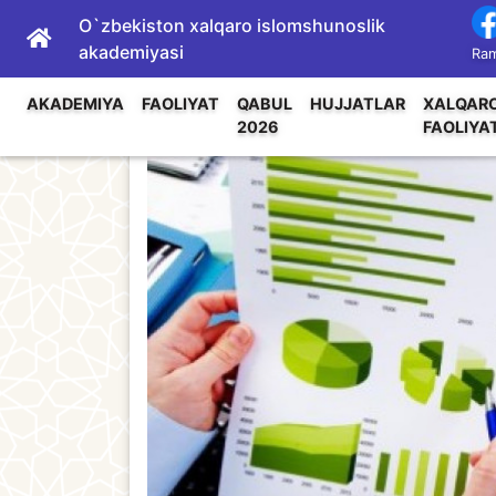
O`zbekiston xalqaro islomshunoslik
akademiyasi
Ram
AKADEMIYA
FAOLIYAT
QABUL
HUJJATLAR
XALQAR
2026
FAOLIYA