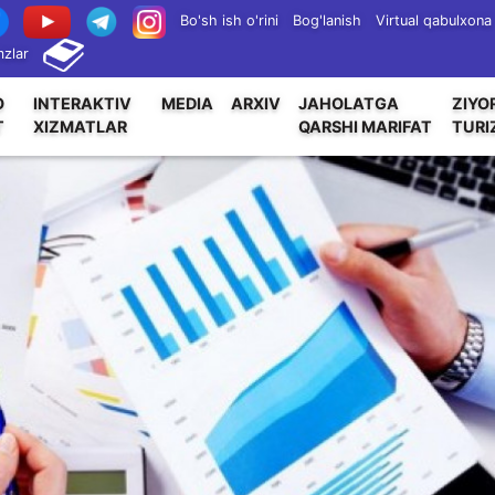
Bo'sh ish o'rini
Bog'lanish
Virtual qabulxona
zlar
O
INTERAKTIV
MEDIA
ARXIV
JAHOLATGA
ZIYO
T
XIZMATLAR
QARSHI MARIFAT
TURI