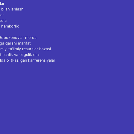
lar
 bilan ishlash
ar
edia
 hamkorlik
 Boboxonovlar merosi
ga qarshi marifat
Ilmiy-ta'limiy resurslar bazasi
tinchlik va ezgulik dini
lda o`tkazilgan kanferensiyalar