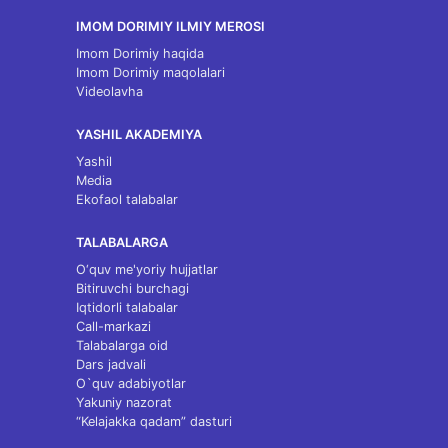
IMOM DORIMIY ILMIY MEROSI
Imom Dorimiy haqida
Imom Dorimiy maqolalari
Videolavha
YASHIL AKADEMIYA
Yashil
Media
Ekofaol talabalar
TALABALARGA
O‘quv me'yoriy hujjatlar
Bitiruvchi burchagi
Iqtidorli talabalar
Call-markazi
Talabalarga oid
Dars jadvali
O`quv adabiyotlar
Yakuniy nazorat
“Kelajakka qadam” dasturi