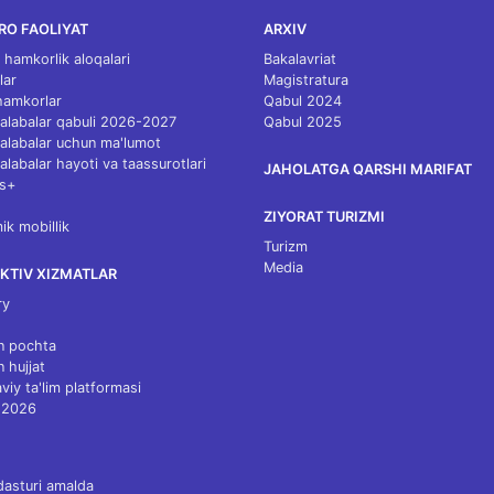
RO FAOLIYAT
ARXIV
 hamkorlik aloqalari
Bakalavriat
lar
Magistratura
 hamkorlar
Qabul 2024
 talabalar qabuli 2026-2027
Qabul 2025
 talabalar uchun ma'lumot
talabalar hayoti va taassurotlari
JAHOLATGA QARSHI MARIFAT
s+
ZIYORAT TURIZMI
k mobillik
Turizm
Media
KTIV XIZMATLAR
ry
n pochta
n hujjat
viy ta'lim platformasi
 2026
dasturi amalda