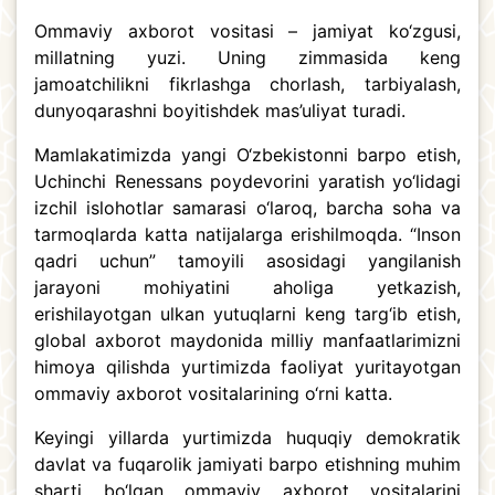
Ommaviy axborot vositasi – jamiyat ko‘zgusi,
millatning yuzi. Uning zimmasida keng
jamoatchilikni fikrlashga chorlash, tarbiyalash,
dunyoqarashni boyitishdek mas’uliyat turadi.
Mamlakatimizda yangi O‘zbekistonni barpo etish,
Uchinchi Renessans poydevorini yaratish yo‘lidagi
izchil islohotlar samarasi o‘laroq, barcha soha va
tarmoqlarda katta natijalarga erishilmoqda. “Inson
qadri uchun” tamoyili asosidagi yangilanish
jarayoni mohiyatini aholiga yetkazish,
erishilayotgan ulkan yutuqlarni keng targ‘ib etish,
global axborot maydonida milliy manfaatlarimizni
himoya qilishda yurtimizda faoliyat yuritayotgan
ommaviy axborot vositalarining o‘rni katta.
Keyingi yillarda yurtimizda huquqiy demokratik
davlat va fuqarolik jamiyati barpo etishning muhim
sharti bo‘lgan ommaviy axborot vositalarini