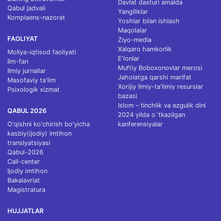
Davlat dasturi amalda
Qabul jadvali
Yangiliklar
Komplaens-nazorat
Yoshlar bilan ishlash
Maqolalar
FAOLIYAT
Ziyo-media
Xalqaro hamkorlik
Moliya-iqtisod faoliyati
E'lonlar
Ilm-fan
Muftiy Boboxonovlar merosi
Ilmiy jurnallar
Jaholatga qarshi marifat
Masofaviy ta'lim
Xorijiy Ilmiy-ta'limiy resurslar
Psixologik xizmat
bazasi
Islom – tinchlik va ezgulik dini
QABUL 2026
2024 yilda o`tkazilgan
O'qishni ko'chirish bo'yicha
kanferensiyalar
kasbiy(ijodiy) imtihon
translyatsiyasi
Qabul-2026
Call-center
Ijodiy imtihon
Bakalavriat
Magistratura
HUJJATLAR