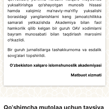
yuksaltirishga qo‘shayotgan munosib hissasi
hamda xalqimiz ma’naviy-ma’rifiy yuksalishi
borasidagi yangilanishlarni keng jamoatchilikka
samarali yetkazishda Akademiya bilan faol
hamkorlik qilib kelgan bir guruh OAV xodimlarni
bayram munosabati bilan taqdirlash marosimi
o‘tkazildi.
Bir guruh jurnalistlarga tashakkurnoma va esdalik
sovg‘alari topshirildi.
O‘zbekiston xalqaro islomshunoslik akademiyasi
Matbuot xizmati
Qo‘shimcha mutolaa uchun tavsiya