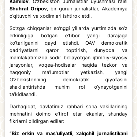
Kamilov
, O‘zbekiston Jurnalistlar uyushmasi raisi
Shuhrat Oripov
, bir guruh jurnalistlar, Akademiya
o‘qituvchi va xodimlari ishtirok etdi.
So‘zga chiqqanlar so‘nggi yillarda yurtimizda so‘z
erkinligiga bo‘lgan e’tibor yangi darajaga
ko‘tarilganini qayd etishdi. OAV demokratik
qadriyatlarni qaror toptirish, dunyoda va
mamlakatimizda sodir bo‘layotgan ijtimoiy-siyosiy
jarayonlar, voqea-hodisalar haqida tezkor va
haqqoniy ma’lumotlar yetkazish, yangi
O‘zbekistonning demokratik qiyofasini
shakllantirishda muhim rol o‘ynayotganini
ta’kidlashdi.
Darhaqiqat, davlatimiz rahbari soha vakillarining
mehnatini doimo e’tirof etar ekanlar, shunday
fikrlarni bildirgan edilar:
“Biz erkin va masʼuliyatli, xalqchil jurnalistikani