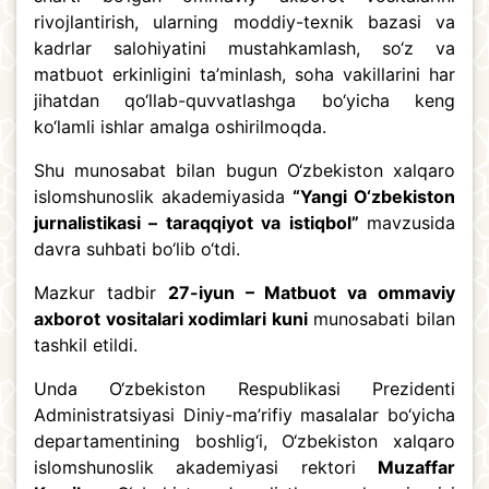
rivojlantirish, ularning moddiy-texnik bazasi va
kadrlar salohiyatini mustahkamlash, so‘z va
matbuot erkinligini ta’minlash, soha vakillarini har
jihatdan qo‘llab-quvvatlashga bo‘yicha keng
ko‘lamli ishlar amalga oshirilmoqda.
Shu munosabat bilan bugun O‘zbekiston xalqaro
islomshunoslik akademiyasida
“Yangi O‘zbekiston
jurnalistikasi – taraqqiyot va istiqbol”
mavzusida
davra suhbati bo‘lib o‘tdi.
Mazkur tadbir
27-iyun – Matbuot va ommaviy
axborot vositalari xodimlari kuni
munosabati bilan
tashkil etildi.
Unda O‘zbekiston Respublikasi Prezidenti
Administratsiyasi Diniy-ma’rifiy masalalar bo‘yicha
departamentining boshlig‘i, O‘zbekiston xalqaro
islomshunoslik akademiyasi rektori
Muzaffar