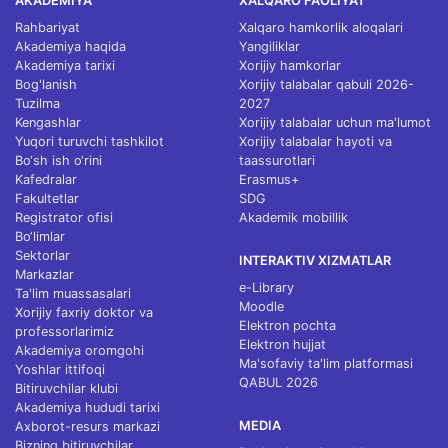
AKADEMIYA
XALQARO FAOLIYAT
Rahbariyat
Xalqaro hamkorlik aloqalari
Akademiya haqida
Yangiliklar
Akademiya tarixi
Xorijiy hamkorlar
Bog'lanish
Xorijiy talabalar qabuli 2026-
Tuzilma
2027
Kengashlar
Xorijiy talabalar uchun ma'lumot
Yuqori turuvchi tashkilot
Xorijiy talabalar hayoti va
Bo‘sh ish o‘rini
taassurotlari
Kafedralar
Erasmus+
Fakultetlar
SDG
Registrator ofisi
Akademik mobillik
Bo‘limlar
Sektorlar
INTERAKTIV XIZMATLAR
Markazlar
e-Library
Ta'lim muassasalari
Moodle
Xorijiy faxriy doktor va
Elektron pochta
professorlarimiz
Elektron hujjat
Akademiya oromgohi
Ma'sofaviy ta'lim platformasi
Yoshlar ittifoqi
QABUL 2026
Bitiruvchilar klubi
Akademiya hududi tarixi
MEDIA
Axborot-resurs markazi
Bizning bitiruvchilar