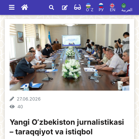
O`Z
РУ
EN
العربية
27.06.2026
40
Yangi O‘zbekiston jurnalistikasi
– taraqqiyot va istiqbol