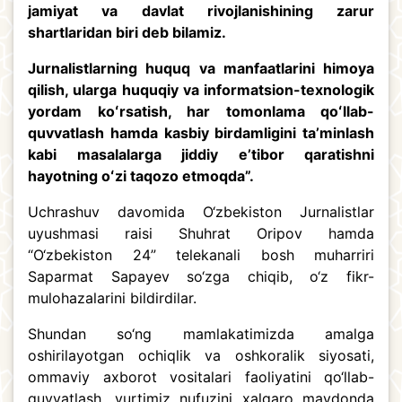
jamiyat va davlat rivojlanishining zarur
shartlaridan biri deb bilamiz.
Jurnalistlarning huquq va manfaatlarini himoya
qilish, ularga huquqiy va informatsion-texnologik
yordam koʻrsatish, har tomonlama qoʻllab-
quvvatlash hamda kasbiy birdamligini taʼminlash
kabi masalalarga jiddiy eʼtibor qaratishni
hayotning oʻzi taqozo etmoqda”.
Uchrashuv davomida O‘zbekiston Jurnalistlar
uyushmasi raisi Shuhrat Oripov hamda
“O‘zbekiston 24” telekanali bosh muharriri
Saparmat Sapayev so‘zga chiqib, o‘z fikr-
mulohazalarini bildirdilar.
Shundan so‘ng mamlakatimizda amalga
oshirilayotgan ochiqlik va oshkoralik siyosati,
ommaviy axborot vositalari faoliyatini qo‘llab-
quvvatlash, yurtimiz nufuzini xalqaro maydonda