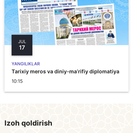
JUL
17
YANGILIKLAR
Tarixiy meros va diniy-ma’rifiy diplomatiya
10:15
Izoh qoldirish