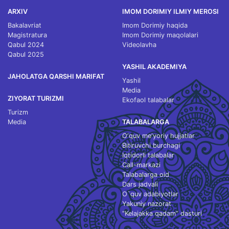
ARXIV
IMOM DORIMIY ILMIY MEROSI
Bakalavriat
Imom Dorimiy haqida
Magistratura
Imom Dorimiy maqolalari
Qabul 2024
Videolavha
Qabul 2025
YASHIL AKADEMIYA
JAHOLATGA QARSHI MARIFAT
Yashil
Media
ZIYORAT TURIZMI
Ekofaol talabalar
Turizm
Media
TALABALARGA
O‘quv me'yoriy hujjatlar
Bitiruvchi burchagi
Iqtidorli talabalar
Call-markazi
Talabalarga oid
Dars jadvali
O`quv adabiyotlar
Yakuniy nazorat
“Kelajakka qadam” dasturi