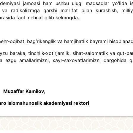
ademiyasi jamoasi ham ushbu ulugʻ maqsadlar yoʻlida i
m va radikalizmga qarshi maʼrifat bilan kurashish, milli
orasida faol mehnat qilib kelmoqda.
ehr-oqibat, bagʻrikenglik va hamjihatlik bayrami hisoblanad
u baraka, tinchlik-xotirjamlik, sihat-salomatlik va qut-ba
ha ezgu amallarimizni, xayr-saxovatlarimizni dargohida q
Muzaffar Kamilov,
aro islomshunoslik akademiyasi rektori