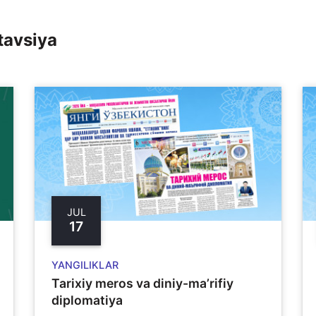
tavsiya
JUL
17
YANGILIKLAR
Tarixiy meros va diniy-ma’rifiy
diplomatiya