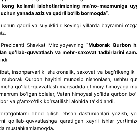
an keng ko‘lamli islohotlarimizning maʼno-mazmuniga uy
chun yanada aziz va qadrli bo‘lib bormoqda”.
chun qadrli va suyuklidir. Keyingi yillarda bayramni oʻzg
iz.
i Prezidenti Shavkat Mirziyoyevning
“Muborak Qurbon ha
dan qoʻllab-quvvatlash va mehr-saxovat tadbirlarini sama
indi.
t, insonparvarlik, shukronalik, saxovat va bagʻrikenglik 
, muborak Qurbon hayitini munosib nishonlash, ushbu qut
imcha qoʻllab-quvvatlash maqsadida ijtimoiy himoyaga mu
mahrum boʻlgan bolalar, Vatan himoyasi yoʻlida qurbon boʻ
bor va gʻamxoʻrlik koʻrsatilishi alohida taʼkidlandi.
oratgohlarni obod qilish, ehson dasturxonlari yozish, yol
ni qoʻllab-quvvatlashga qaratilgan xayrli ishlar yurtimiz
anada mustahkamlamoqda.