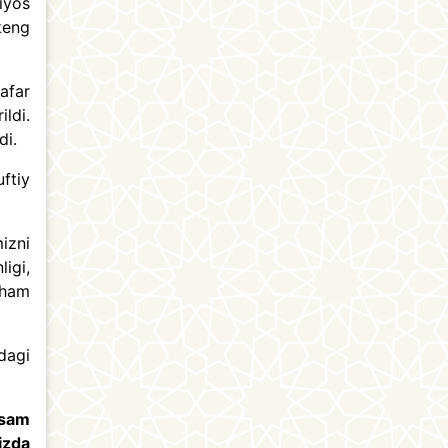
iyos
ikeng
afar
ldi.
di.
ftiy
izni
igi,
 ham
dagi
ssam
izda