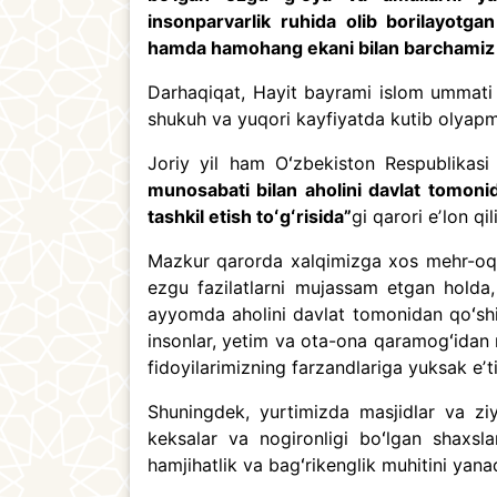
insonparvarlik ruhida olib borilayotg
hamda hamohang ekani bilan barchamiz u
Darhaqiqat, Hayit bayrami islom ummati u
shukuh va yuqori kayfiyatda kutib olyapm
Joriy yil ham Oʻzbekiston Respublikas
munosabati bilan aholini davlat tomoni
tashkil etish toʻgʻrisida”
gi qarori eʼlon qil
Mazkur qarorda xalqimizga xos mehr-oqiba
ezgu fazilatlarni mujassam etgan holda
ayyomda aholini davlat tomonidan qoʻsh
insonlar, yetim va ota-ona qaramogʻidan 
fidoyilarimizning farzandlariga yuksak eʼti
Shuningdek, yurtimizda masjidlar va ziy
keksalar va nogironligi boʻlgan shaxslar
hamjihatlik va bagʻrikenglik muhitini y