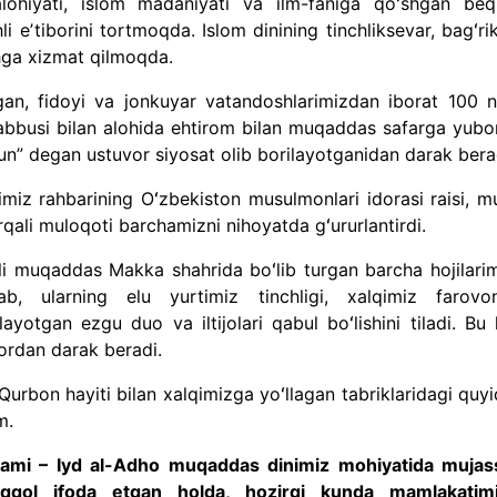
alohiyati, islom madaniyati va ilm-faniga qoʻshgan beq
li eʼtiborini tortmoqda. Islom dinining tinchliksevar, bagʻr
shga xizmat qilmoqda.
otgan, fidoyi va jonkuyar vatandoshlarimizdan iborat 100 n
habbusi bilan alohida ehtirom bilan muqaddas safarga yubori
n” degan ustuvor siyosat olib borilayotganidan darak bera
imiz rahbarining Oʻzbekiston musulmonlari idorasi raisi, mu
rqali muloqoti barchamizni nihoyatda gʻururlantirdi.
ali muqaddas Makka shahrida boʻlib turgan barcha hojilarim
b, ularning elu yurtimiz tinchligi, xalqimiz farovonl
layotgan ezgu duo va iltijolari qabul boʻlishini tiladi. Bu
bordan darak beradi.
urbon hayiti bilan xalqimizga yoʻllagan tabriklaridagi quyi
im.
yrami – Iyd al-Adho muqaddas dinimiz mohiyatida muja
qqol ifoda etgan holda, hozirgi kunda mamlakatim