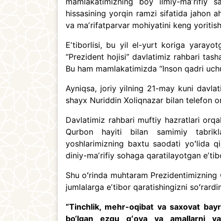
mamlakatimizning boy ilmiy-maʼrifiy s
hissasining yorqin ramzi sifatida jahon ah
va maʼrifatparvar mohiyatini keng yoriti
Eʼtiborlisi, bu yil el-yurt koriga yaray
“Prezident hojisi” davlatimiz rahbari tas
Bu ham mamlakatimizda “Inson qadri uchu
Ayniqsa, joriy yilning 21-may kuni davlat
shayx Nuriddin Xoliqnazar bilan telefon o
Davlatimiz rahbari muftiy hazratlari orq
Qurbon hayiti bilan samimiy tabrikla
yoshlarimizning baxtu saodati yoʻlida qi
diniy-maʼrifiy sohaga qaratilayotgan eʼti
Shu oʻrinda muhtaram Prezidentimizning Q
jumlalarga eʼtibor qaratishingizni soʻrard
“Tinchlik, mehr-oqibat va saxovat ba
bo‘lgan ezgu gʻoya va amallarni ya