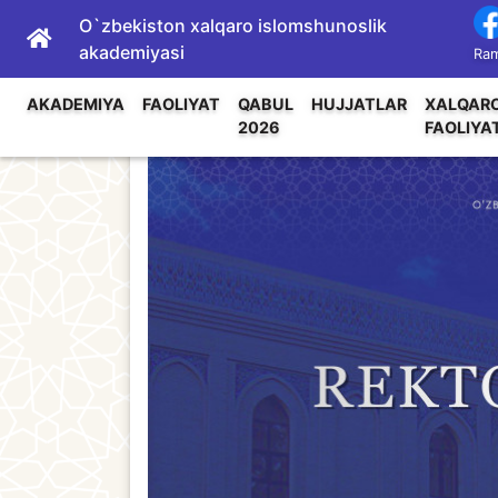
O`zbekiston xalqaro islomshunoslik
akademiyasi
Ram
AKADEMIYA
FAOLIYAT
QABUL
HUJJATLAR
XALQAR
2026
FAOLIYA