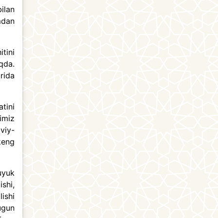
ilan
mdan
tini
qda.
rida
tini
imiz
aviy-
keng
uyuk
shi,
ishi
ugun