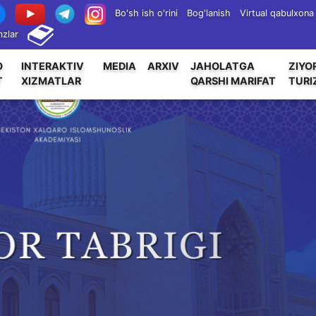
Bo'sh ish o'rini
Bog'lanish
Virtual qabulxona
zlar
O
INTERAKTIV
MEDIA
ARXIV
JAHOLATGA
ZIYO
T
XIZMATLAR
QARSHI MARIFAT
TURI