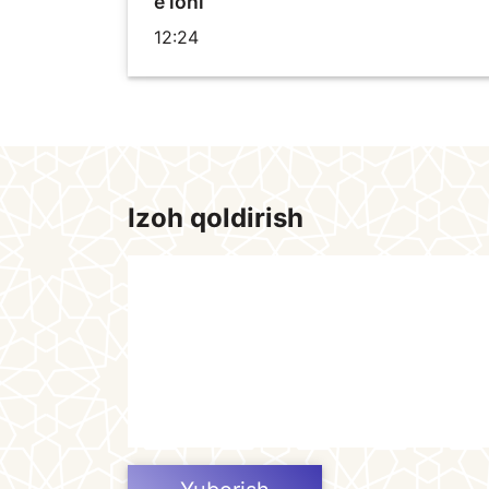
e’loni
12:24
Izoh qoldirish