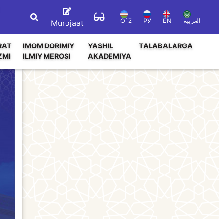
O`Z
РУ
EN
العربية
Murojaat
RAT
IMOM DORIMIY
YASHIL
TALABALARGA
ZMI
ILMIY MEROSI
AKADEMIYA