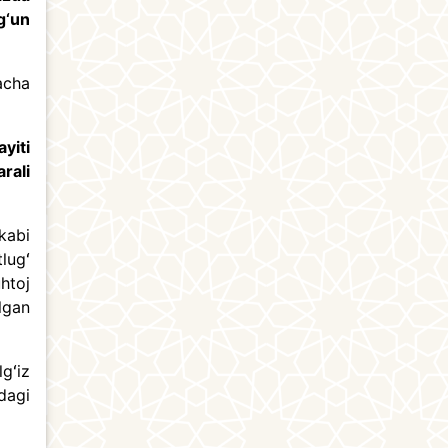
g‘un
acha
yiti
rali
kabi
lugʻ
htoj
lgan
gʻiz
dagi