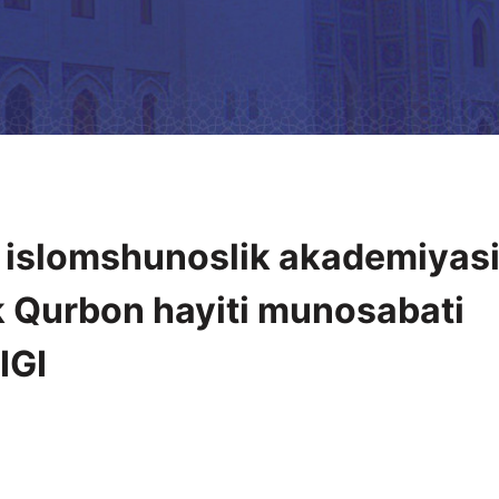
o islomshunoslik akademiyas
k Qurbon hayiti munosabati
IGI