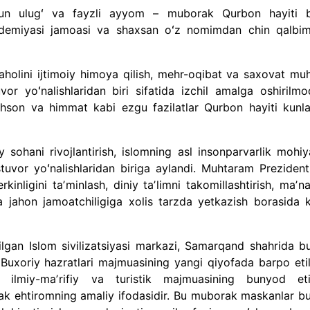
un ulugʻ va fayzli ayyom – muborak Qurbon hayiti b
kademiyasi jamoasi va shaxsan oʻz nomimdan chin qalbi
aholini ijtimoiy himoya qilish, mehr-oqibat va saxovat muhi
or yoʻnalishlaridan biri sifatida izchil amalga oshirilmo
ehson va himmat kabi ezgu fazilatlar Qurbon hayiti kunla
 sohani rivojlantirish, islomning asl insonparvarlik mohiya
stuvor yoʻnalishlaridan biriga aylandi. Muhtaram Prezident
inligini taʼminlash, diniy taʼlimni takomillashtirish, maʼn
a jahon jamoatchiligiga xolis tarzda yetkazish borasida 
lgan Islom sivilizatsiyasi markazi, Samarqand shahrida b
Buxoriy hazratlari majmuasining yangi qiyofada barpo etili
” ilmiy-maʼrifiy va turistik majmuasining bunyod etil
sak ehtiromning amaliy ifodasidir. Bu muborak maskanlar b