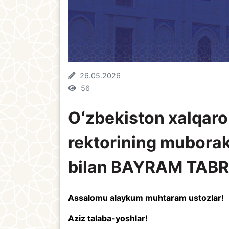
26.05.2026
56
Oʻzbekiston xalqar
rektorining mubora
bilan BAYRAM TABR
Assalomu alaykum muhtaram ustozlar!
Aziz talaba-yoshlar!