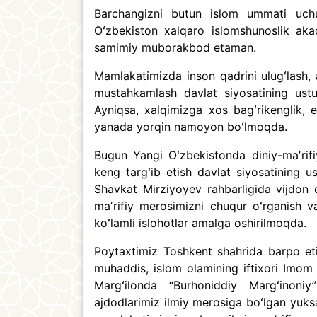
Barchangizni butun islom ummati uch
Oʻzbekiston xalqaro islomshunoslik a
samimiy muborakbod etaman.
Mamlakatimizda inson qadrini ulugʻlash, 
mustahkamlash davlat siyosatining ustuv
Ayniqsa, xalqimizga xos bagʻrikenglik, 
yanada yorqin namoyon boʻlmoqda.
Bugun Yangi Oʻzbekistonda diniy-maʼrifiy
keng targʻib etish davlat siyosatining u
Shavkat Mirziyoyev rahbarligida vijdon erk
maʼrifiy merosimizni chuqur oʻrganish v
koʻlamli islohotlar amalga oshirilmoqda.
Poytaxtimiz Toshkent shahrida barpo eti
muhaddis, islom olamining iftixori Imom 
Margʻilonda “Burhoniddiy Margʻinoniy
ajdodlarimiz ilmiy merosiga boʻlgan yuk