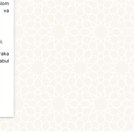
slom
y va
i.
raka
abul