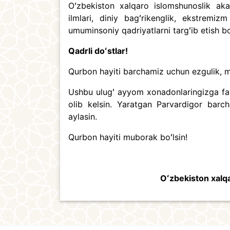
Oʻzbekiston xalqaro islomshunoslik ak
ilmlari, diniy bagʻrikenglik, ekstremiz
umuminsoniy qadriyatlarni targʻib etish b
Qadrli doʻstlar!
Qurbon hayiti barchamiz uchun ezgulik, m
Ushbu ulugʻ ayyom xonadonlaringizga fayz
olib kelsin. Yaratgan Parvardigor barc
aylasin.
Qurbon hayiti muborak boʻlsin!
Oʻzbekiston xalq